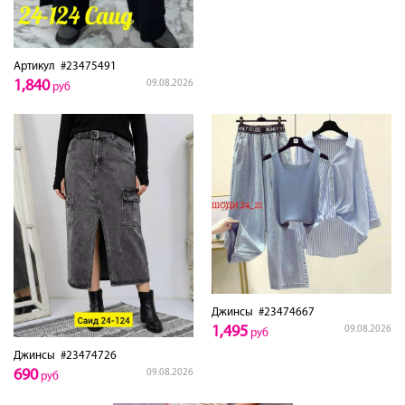
Артикул
#23475491
1,840
09.08.2026
руб
Джинсы
#23474667
1,495
09.08.2026
руб
Джинсы
#23474726
690
09.08.2026
руб