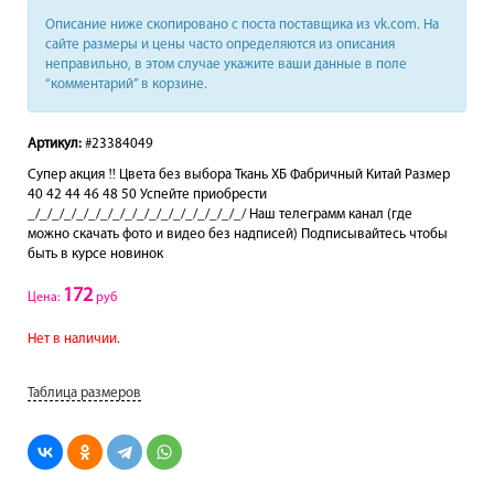
Описание ниже скопировано с поста поставщика из vk.com. На
сайте размеры и цены часто определяются из описания
неправильно, в этом случае укажите ваши данные в поле
“комментарий” в корзине.
Артикул:
#23384049
Супер акция ‼️ Цвета без выбора Ткань ХБ Фабричный Китай Размер
40 42 44 46 48 50 Успейте приобрести
_/_/_/_/_/_/_/_/_/_/_/_/_/_/_/_/_/_/ Наш телеграмм канал (где
можно скачать фото и видео без надписей) Подписывайтесь чтобы
быть в курсе новинок
172
Цена:
руб
Нет в наличии.
Таблица размеров