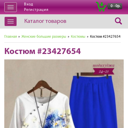
Вход
|
0 - 0р.
Открыть
Регистрация
навигацию
Каталог товаров
Открыть
навигацию
Главная
»
Женские большие размеры
»
Костюмы
» Костюм #23427654
Костюм #23427654