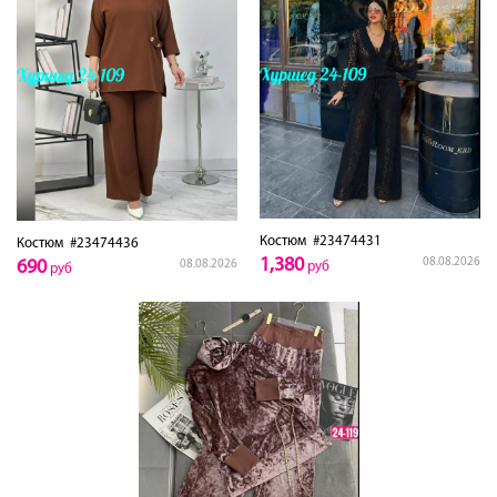
Костюм
#23474431
Костюм
#23474436
1,380
08.08.2026
690
08.08.2026
руб
руб