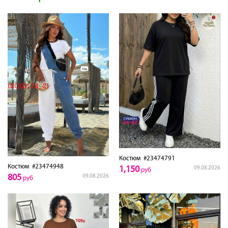
Костюм
#23474791
Костюм
#23474948
1,150
09.08.2026
руб
805
09.08.2026
руб