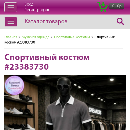
Вход
|
0 - 0р.
Открыть
Регистрация
навигацию
Каталог товаров
Открыть
навигацию
Главная
»
Мужская одежда
»
Спортивные костюмы
» Спортивный
костюм #23383730
Спортивный костюм
#23383730