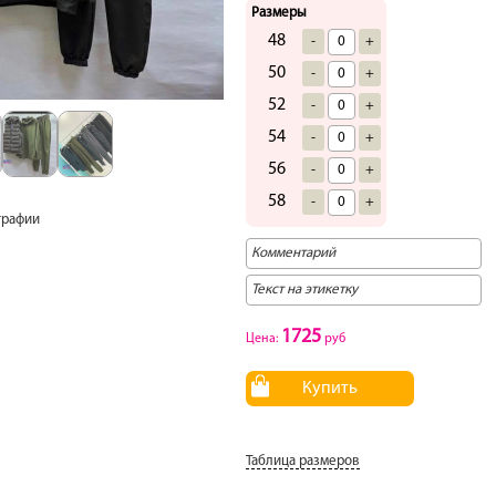
Размеры
48
-
+
50
-
+
52
-
+
54
-
+
56
-
+
58
-
+
графии
1725
Цена:
руб
Купить
Таблица размеров