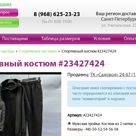
трация
опрос
Ваш регион достав
8 (968) 625-23-23
Санкт-Петербур
Пн-Пт 9:00-19:00
звонок
ул. Учительская, 2
Поставщики
Таблица размеров
Условия
Опла
 одежда
»
Спортивные костюмы
» Спортивный костюм #23427424
вный костюм #23427424
Продавец:
ТК «Садовод» 24-67 (
Описание ниже скопировано с поста 
часто определяются из описания неп
поле “комментарий” в корзине.
Артикул:
#23427424
🌟 Мужская тройка: Костюм из 2-нитки 
Размеры: -48)-50-52-54-56-58