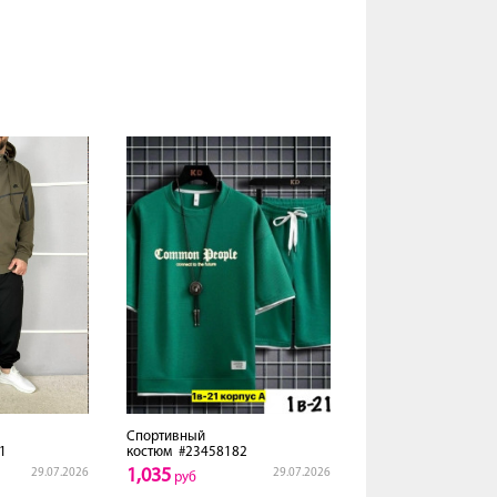
Спортивный
1
костюм
#23458182
1,035
29.07.2026
29.07.2026
руб