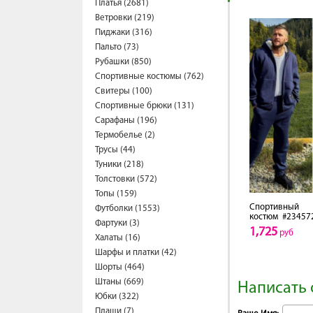
Платья (2681)
Ветровки (219)
Пиджаки (316)
Пальто (73)
Рубашки (850)
Спортивные костюмы (762)
Свитеры (100)
Спортивные брюки (131)
Сарафаны (196)
Термобелье (2)
Трусы (44)
Туники (218)
Толстовки (572)
Топы (159)
Спортивный
Футболки (1553)
костюм
#23457
Фартуки (3)
1,725
руб
Халаты (16)
Шарфы и платки (42)
Шорты (464)
Штаны (669)
Написать 
Юбки (322)
Плащи (7)