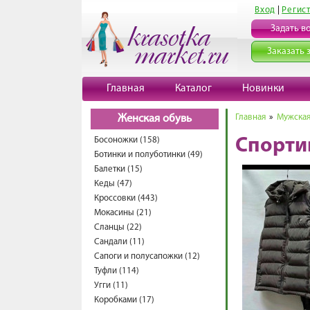
Вход
|
Регис
Задать в
Заказать 
Главная
Каталог
Новинки
Главная
»
Мужская
Женская обувь
Босоножки (158)
Спорти
Ботинки и полуботинки (49)
Балетки (15)
Кеды (47)
Кроссовки (443)
Мокасины (21)
Сланцы (22)
Сандали (11)
Сапоги и полусапожки (12)
Туфли (114)
Угги (11)
Коробками (17)