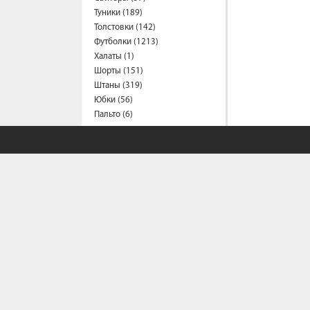
Туники (189)
Толстовки (142)
Футболки (1213)
Халаты (1)
Шорты (151)
Штаны (319)
Юбки (56)
Пальто (6)
Спецодежда
Медицинская одежда (16)
Мужская одежда
Бейсболки (107)
Брюки (93)
Водолазки (19)
Ветровки (11)
Домашняя одежда (2)
Джинсы (16)
Жилеты (22)
Кофты (54)