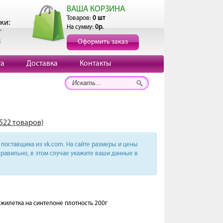
ВАША КОРЗИНА
Товаров:
0 шт
ки:
На сумму:
0р.
г
3
Оформить заказ
та
Доставка
Контакты
1522 товаров)
поставщика из vk.com. На сайте размеры и цены
равильно, в этом случае укажите ваши данные в
+жилетка на синтепоне плотность 200г