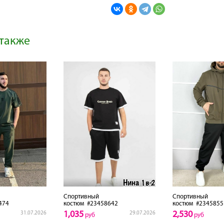
также
Спортивный
Спортивный
474
костюм
#23458642
костюм
#2345855
1,035
2,530
31.07.2026
29.07.2026
руб
руб