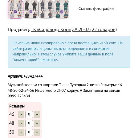
Скачать фотографии
Продавец:
ТК «Садовод» Корпу.А.2Г-07 (22 товаров)
Описание ниже скопировано с поста поставщика из vk.com. На
сайте размеры и цены часто определяются из описания
неправильно, в этом случае укажите ваши данные в поле
“комментарий” в корзине.
Артикул:
#23427444
Мужской костюм со шортами Ткань: Турецкая 2-нитка Размеры: 46-
48-50-52-54-56 Наше место 2Г-07 корпус А Заказ толка на ватсап
9999 223434
Размеры
46
-
+
48
-
+
50
-
+