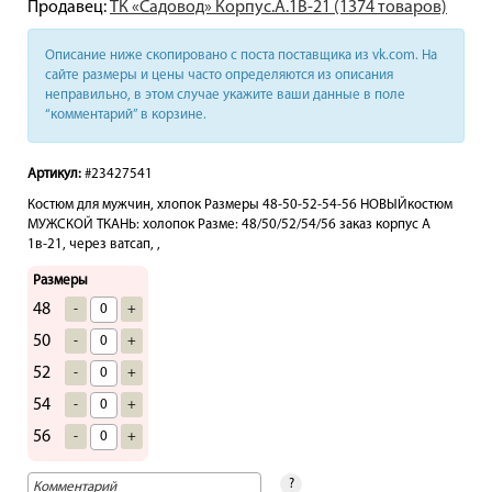
Продавец:
ТК «Садовод» Корпус.А.1В-21 (1374 товаров)
Описание ниже скопировано с поста поставщика из vk.com. На
сайте размеры и цены часто определяются из описания
неправильно, в этом случае укажите ваши данные в поле
“комментарий” в корзине.
Артикул:
#23427541
Костюм для мужчин, хлопок Размеры 48-50-52-54-56 НОВЫЙкостюм
МУЖСКОЙ ТКАНЬ: холопок Разме: 48/50/52/54/56 заказ корпус А
1в-21, через ватсап, ,
Размеры
48
-
+
50
-
+
52
-
+
54
-
+
56
-
+
?