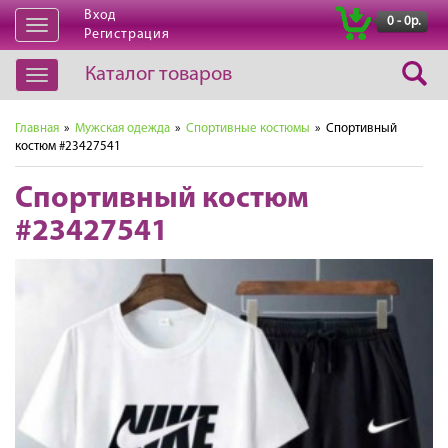
Вход
|
0 - 0р.
Открыть
Регистрация
навигацию
Каталог товаров
Открыть
навигацию
Главная
»
Мужская одежда
»
Спортивные костюмы
» Спортивный
костюм #23427541
Спортивный костюм
#23427541