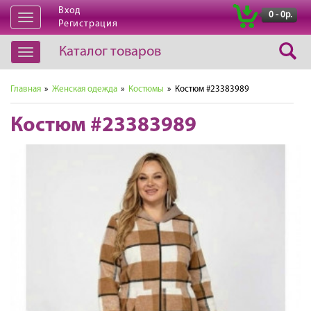
Вход
|
0 - 0р.
Открыть
Регистрация
навигацию
Каталог товаров
Открыть
навигацию
Главная
»
Женская одежда
»
Костюмы
» Костюм #23383989
Костюм #23383989