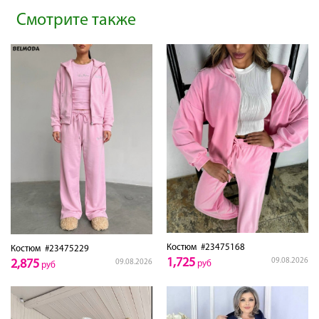
Смотрите также
Костюм
#23475168
Костюм
#23475229
1,725
09.08.2026
2,875
09.08.2026
руб
руб