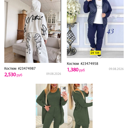
Костюм
#23474958
Костюм
#23474987
1,380
09.08.2026
руб
2,530
09.08.2026
руб