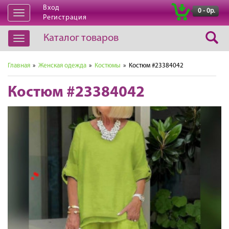
Вход
|
0 - 0р.
Открыть
Регистрация
навигацию
Каталог товаров
Открыть
навигацию
Главная
»
Женская одежда
»
Костюмы
» Костюм #23384042
Костюм #23384042