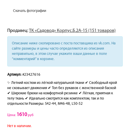
Скачать фотографии
Продавец:
ТК «Садовод» Корпус.Б.2А-15 (151 товаров)
Описание ниже скопировано с поста поставщика из vk.com. На
сайте размеры и цены часто определяются из описания
неправильно, в этом случае укажите ваши данные в поле
“комментарий” в корзине.
Артикул:
#23427616
✨ Летний костюм из лёгкой натуральной ткани ✔ Свободный крой
не сковывает движения ✔ Топ без рукавов с женственной баской
✔ Широкие брюки на комфортной резинке ✔ Лёгкая, приятная к
телу ткань ✔ Идеально смотрится как комплектом, так и по
отдельности Размеры: S42-44, M46-48, L50-52
1610
Цена:
руб
Нет в наличии.