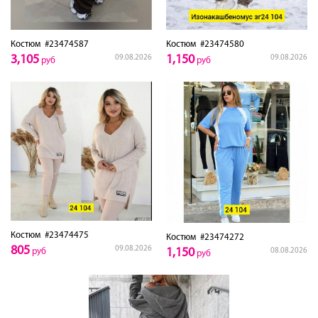
Костюм
#23474587
Костюм
#23474580
3,105
1,150
09.08.2026
09.08.2026
руб
руб
Костюм
#23474475
Костюм
#23474272
805
09.08.2026
1,150
руб
08.08.2026
руб