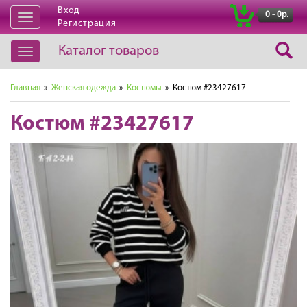
Вход
|
0 - 0р.
Открыть
Регистрация
навигацию
Каталог товаров
Открыть
навигацию
Главная
»
Женская одежда
»
Костюмы
» Костюм #23427617
Костюм #23427617