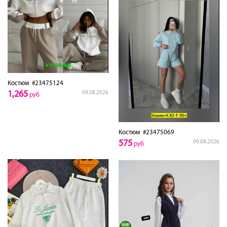
Костюм
#23475124
1,265
09.08.2026
руб
Костюм
#23475069
575
09.08.2026
руб