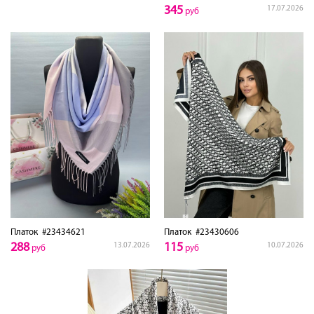
345
17.07.2026
руб
Платок
#23434621
Платок
#23430606
288
115
13.07.2026
10.07.2026
руб
руб