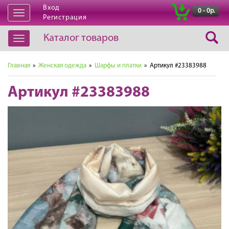
Вход
|
0 - 0р.
Открыть
Регистрация
навигацию
Каталог товаров
Открыть
навигацию
Главная
»
Женская одежда
»
Шарфы и платки
» Артикул #23383988
Артикул #23383988