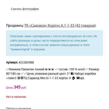
Скачать фотографии
Продавец:
ТК «Садовод» Корпус.А.1-1-33 (42 товаров)
Описание ниже скопировано с поста поставщика из vk.com. На
сайте размеры и цены часто определяются из описания
неправильно, в этом случае укажите ваши данные в поле
“комментарий” в корзине.
Артикул:
#23383988
✅Новинка Палантин тонкий 💫💫💫 ✅ состав: 100 % wool ✅ Размер:
80*180 см ✅ ✅Цена: упаковка разный цвет: 5* 🛍 Набор( коробка
+пакет) 🟢🔴ТЦ Садавод Место 1-1-33 корпус А 🏠 ☎api.
345
Цена:
руб
Нет в наличии.
Таблица размеров