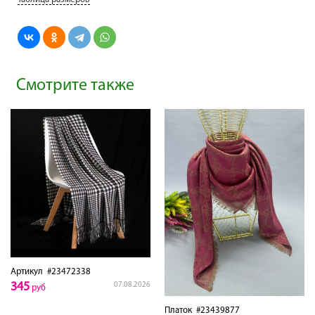
Смотрите также
Артикул
#23472338
345
07.08.2026
руб
Платок
#23439877