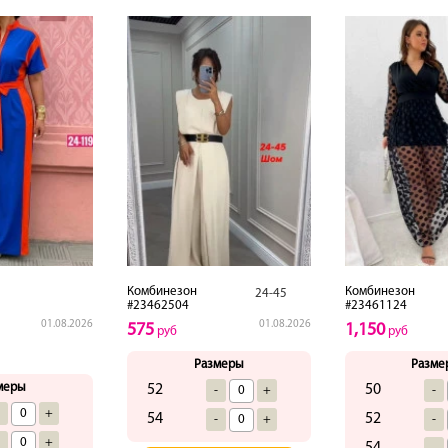
Комбинезон
Комбинезон
24-45
#23462504
#23461124
01.08.2026
01.08.2026
575
1,150
руб
руб
Размеры
Разме
меры
52
50
-
+
-
-
+
54
52
-
+
-
-
+