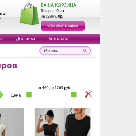
ВАША КОРЗИНА
Товаров:
0 шт
ки:
На сумму:
0р.
г
3
Оформить заказ
та
Доставка
Контакты
еров
от
460
до
1265
руб