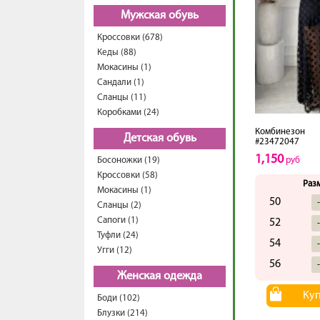
Мужская обувь
Кроссовки (678)
Кеды (88)
Мокасины (1)
Сандали (1)
Сланцы (11)
Коробками (24)
Комбинезон
Детская обувь
#23472047
1,150
Босоножки (19)
руб
Кроссовки (58)
Раз
Мокасины (1)
50
Сланцы (2)
Сапоги (1)
52
Туфли (24)
54
Угги (12)
56
Женская одежда
Ку
Боди (102)
Блузки (214)