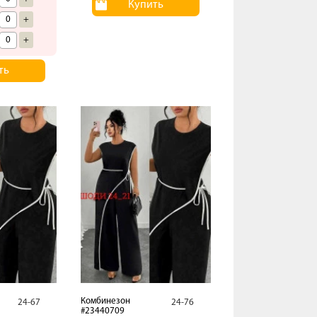
Купить
+
+
ть
Комбинезон
24-67
24-76
#23440709