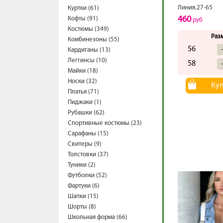
Линия.27-65
Куртки (61)
460
Кофты (91)
руб
Костюмы (349)
Раз
Комбинезоны (55)
56
Кардиганы (13)
Леггинсы (10)
58
Майки (18)
Носки (32)
Ку
Платья (71)
Пиджаки (1)
Рубашки (62)
Спортивные костюмы (23)
Сарафаны (15)
Свитеры (9)
Толстовки (37)
Туники (2)
Футболки (52)
Фартуки (6)
Шапки (15)
Шорты (8)
Школьная форма (66)