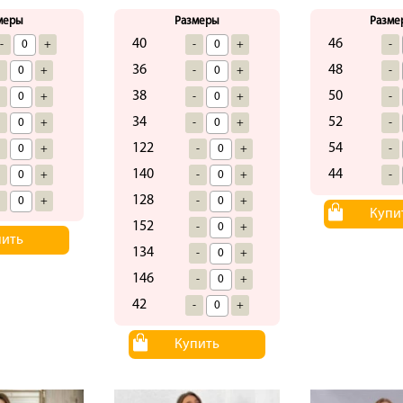
меры
Размеры
Разме
40
46
-
+
-
+
-
36
48
-
+
-
+
-
38
50
-
+
-
+
-
34
52
-
+
-
+
-
122
54
-
+
-
+
-
140
44
-
+
-
+
-
128
-
+
-
+
Купи
152
-
+
пить
134
-
+
146
-
+
42
-
+
Купить