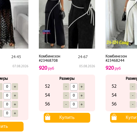
Комбинезон
Комбинезон
24-45
24-67
#23468708
#23468244
07.08.2026
05.08.2026
920
920
руб
руб
меры
Размеры
Разме
52
52
-
+
-
+
-
54
54
-
+
-
+
-
56
56
-
+
-
+
-
-
+
Купить
Купи
пить