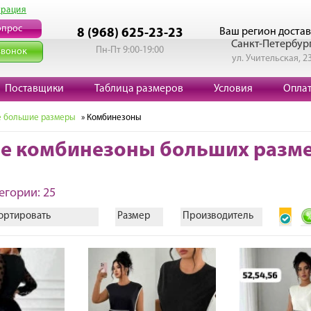
трация
опрос
Ваш регион достав
8 (968) 625-23-23
Санкт-Петербур
Пн-Пт 9:00-19:00
звонок
ул. Учительская, 2
Поставщики
Таблица размеров
Условия
Опла
 большие размеры
» Комбинезоны
е комбинезоны больших разм
егории: 25
ортировать
Размер
Производитель