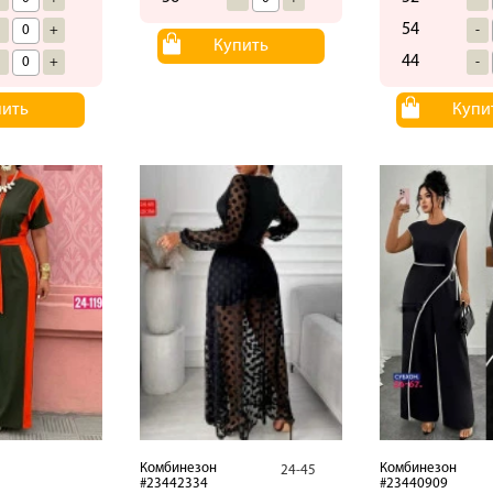
54
-
+
-
Купить
44
-
+
-
пить
Купи
Комбинезон
Комбинезон
24-45
#23442334
#23440909