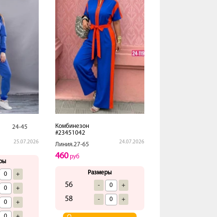
Комбинезон
24-45
#23451042
25.07.2026
24.07.2026
Линия.27-65
460
руб
ры
Размеры
+
56
-
+
+
58
-
+
+
+