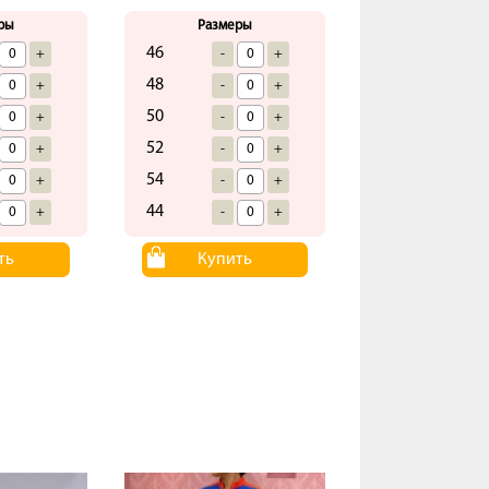
ры
Размеры
46
+
-
+
48
+
-
+
50
+
-
+
52
+
-
+
54
+
-
+
44
+
-
+
ть
Купить