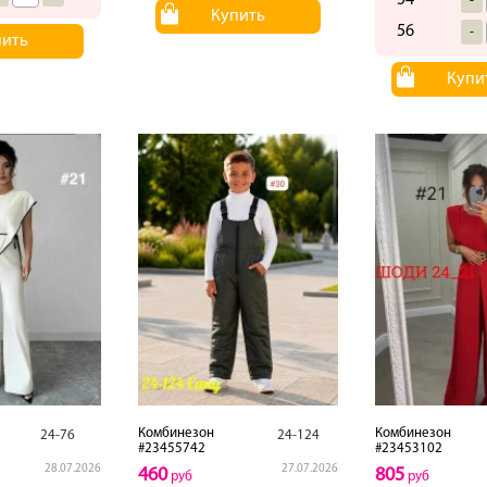
54
-
Купить
56
-
пить
Купи
Комбинезон
Комбинезон
24-76
24-124
#23455742
#23453102
28.07.2026
27.07.2026
460
805
руб
руб