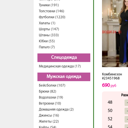
Туники (191)
Толстовки (146)
Футболки (1220)
Халаты (1)
Шорты (147)
Штаны (333)
Юбки (55)
Пальто (7)
Спецодежда
Медицинская одежда (17)
Комбинезон
Мужская одежда
#23451968
690
Бейсболки (107)
руб
Брюки (82)
Раз
Водолазки (19)
48
Ветровки (10)
Домашняя одежда (2)
50
Джинсы (16)
52
Жилеты (22)
54
Кофты (54)