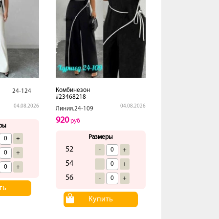
Комбинезон
24-124
#23468218
04.08.2026
04.08.2026
Линия.24-109
920
руб
ры
Размеры
+
52
-
+
+
54
-
+
+
56
-
+
ть
Купить