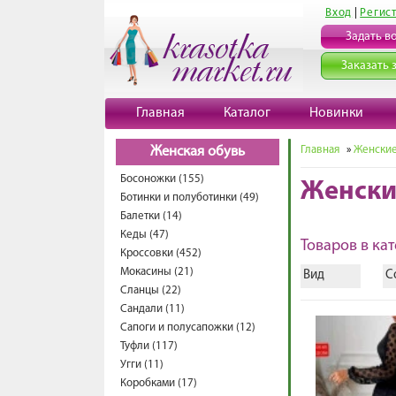
Вход
|
Регис
Задать в
Заказать 
Главная
Каталог
Новинки
Главная
»
Женские
Женская обувь
Босоножки (155)
Женски
Ботинки и полуботинки (49)
Балетки (14)
Кеды (47)
Товаров в кат
Кроссовки (452)
Мокасины (21)
Вид
С
Сланцы (22)
Сандали (11)
Сапоги и полусапожки (12)
Туфли (117)
Угги (11)
Коробками (17)