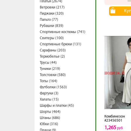
Платья (2674)
Ветровки (217)
Ку
Пиджаки (320)
Пальто (77)
Рубашки (839)
Спортивные костюмы (741)
Свитеры (100)
Спортивные брюки (131)
Сарафаны (203)
Термобелье (2)
Трусы (44)
Туники (219)
Толстовки (580)
Топы (164)
Футболки (1563)
Фартуки (3)
Халаты (15)
Шарфы и платки (45)
Шорты (464)
Комбинезон
Штаны (686)
#23456501
Юбки (316)
1,265
руб
Плащи (9)