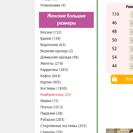
Упаковками (4)
Раз
110
Женские большие
46
размеры
48
Блузки (152)
Брюки (139)
50
Водолазки (63)
52
Верхняя одежда (2)
54
Домашняя одежда (48)
Жилеты (218)
44
Кардиганы (383)
Кофты (664)
Ку
Куртки (405)
Костюмы (1830)
Комбинезоны (25)
Майки (15)
Платья (1013)
Пиджаки (28)
Рубашки (283)
Спортивные костюмы (203)
Свитеры (59)