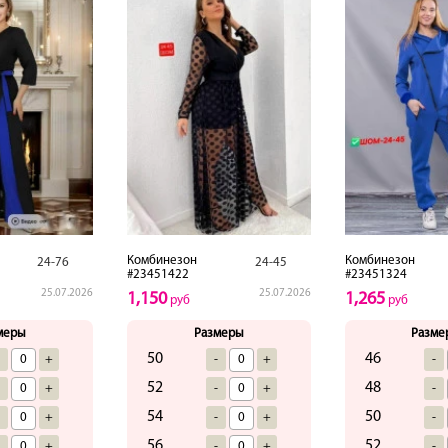
Комбинезон
Комбинезон
24-76
24-45
#23451422
#23451324
25.07.2026
25.07.2026
1,150
1,265
руб
руб
меры
Размеры
Разме
50
46
-
+
-
+
-
52
48
-
+
-
+
-
54
50
-
+
-
+
-
56
52
-
+
-
+
-