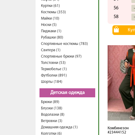
Куртки (61)
56
Костюмы (353)
58
Майки (10)
Носки (5)
Ку
Пиджаки (1)
Рубашки (80)
Спортивные костюмы (783)
Свитера (1)
Спортивные брюки (97)
Толстовки (53)
Термобелье (1)
Футболки (891)
Шорты (184)
Детская одежда
Брюки (89)
Блузки (138)
Водолазки (8)
Ветровки (3)
Домашняя одежда (1)
Комбинезон
#23444152
Колготки (6)