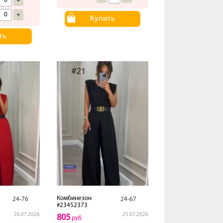
+
+
Купить
ть
Комбинезон
24-76
24-67
#23452373
26.07.2026
25.07.2026
805
руб