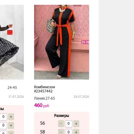
Комбинезон
24-45
#23457442
31.07.2026
28.07.2026
Линия.27-65
460
руб
ры
Размеры
+
56
-
+
+
58
-
+