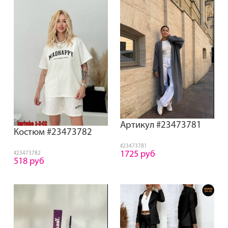
Артикул #23473781
Костюм #23473782
#23473781
1725 руб
#23473782
518 руб