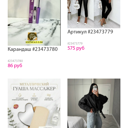
Артикул #23473779
#23473779
575 руб
Карандаш #23473780
#23473780
86 руб