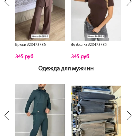
Next
revious
Брюки #23473786
Футболка #23473785
Майк
345 руб
345 руб
229
Одежда для мужчин
Next
revious