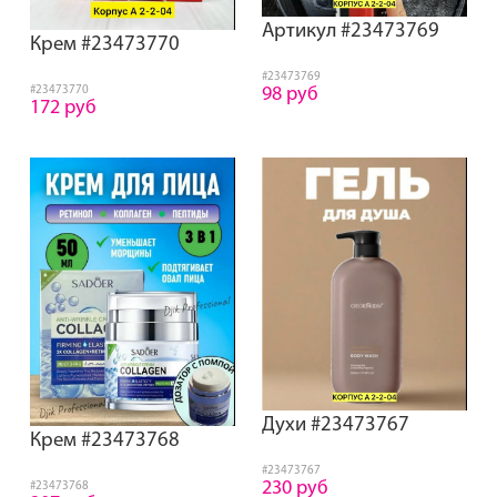
Артикул #23473769
Крем #23473770
#23473769
#23473770
98 руб
172 руб
Духи #23473767
Крем #23473768
#23473767
230 руб
#23473768