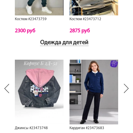
Костюм #23473759
Костюм #23473712
Кост
2300 руб
2875 руб
425
Одежда для детей
Next
revious
Джинсы #23473748
Кардиган #23473683
Кост