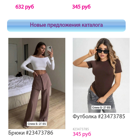
632 руб
345 руб
103
Новые предложения каталога
Футболка #23473785
#23473785
Брюки #23473786
345 руб