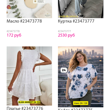
Масло #23473778
Куртка #23473777
#23473778
#23473777
172 руб
2530 руб
Платье #23473776