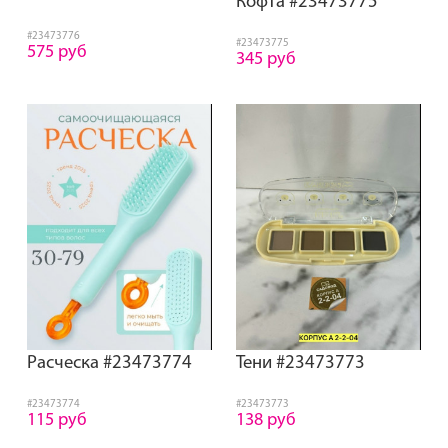
Кофта #23473775
#23473776
#23473775
575 руб
345 руб
Расческа #23473774
Тени #23473773
#23473774
#23473773
115 руб
138 руб