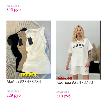
#23473786
345 руб
Майка #23473784
Костюм #23473783
#23473784
#23473783
229 руб
518 руб