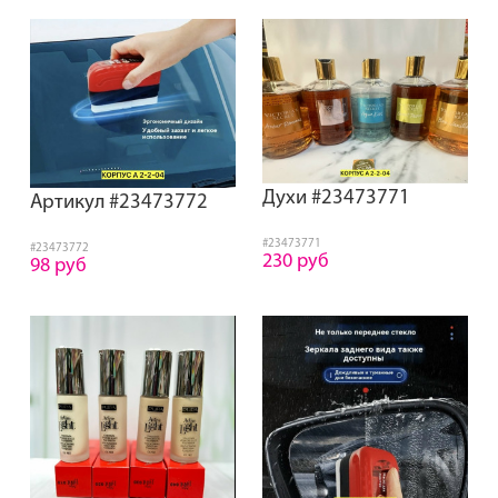
Духи #23473771
Артикул #23473772
#23473771
#23473772
230 руб
98 руб