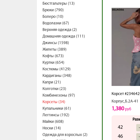
Бюстгальтеры (13)
Брюки (790)
Болеро (10)
Водолазки (67)
Верхняя одежда (2)
Домашняя одежда (111)
Джинсы (1598)
Жилеты (389)
Кофты (673)
Куртки (654)
Костюмы (4129)
Кардиганы (348)
Капри (21)
Колготки (23)
Корсет #234642
Комбинезоны (97)
Корпус,Б.2А-41
Корсеты (34)
1,380
Купальники (61)
руб
Леггинсы (192)
Раз
Майки (608)
42
Носки (14)
Одежда для взрослых (2)
46