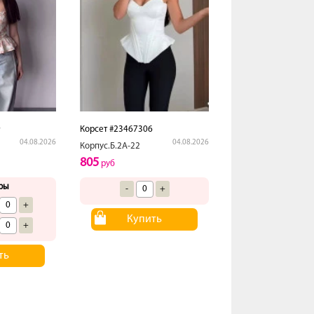
9
Корсет #23467306
04.08.2026
04.08.2026
Корпус.Б.2А-22
805
руб
ры
-
+
+
Купить
+
ть