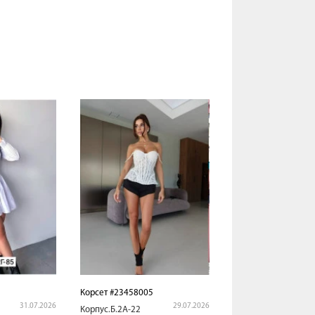
2
Корсет #23458005
31.07.2026
29.07.2026
Корпус.Б.2А-22