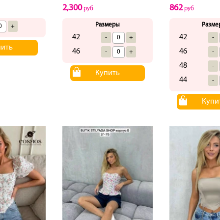
2,300
862
руб
руб
Размеры
Разме
+
42
42
-
+
-
пить
46
46
-
+
-
48
-
Купить
44
-
Купи