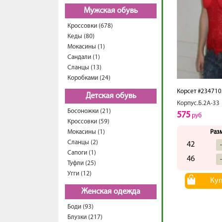
Мужская обувь
Кроссовки (678)
Кеды (80)
Мокасины (1)
Сандали (1)
Сланцы (13)
Коробками (24)
Корсет #234710
Детская обувь
Корпус.Б.2А-33
Босоножки (21)
575
руб
Кроссовки (59)
Мокасины (1)
Раз
Сланцы (2)
42
Сапоги (1)
46
Туфли (25)
Угги (12)
Ку
Женская одежда
Боди (93)
Блузки (217)