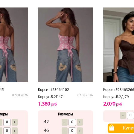
45
Корсет #23464102
Корсет #2346326
02.08.2026
02.08.2026
Корпус.Б.2Г-47
Корпус.Б.2Д-79
1,380
2,070
руб
руб
меры
Размеры
-
42
-
+
-
+
Купи
46
-
+
-
+