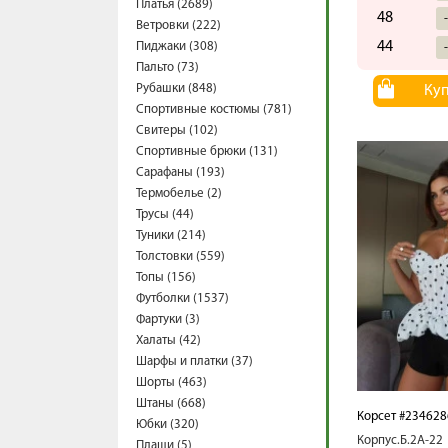
Платья (2689)
48
Ветровки (222)
44
Пиджаки (308)
Пальто (73)
Рубашки (848)
Ку
Спортивные костюмы (781)
Свитеры (102)
Спортивные брюки (131)
Сарафаны (193)
Термобелье (2)
Трусы (44)
Туники (214)
Толстовки (559)
Топы (156)
Футболки (1537)
Фартуки (3)
Халаты (42)
Шарфы и платки (37)
Шорты (463)
Штаны (668)
Корсет #234628
Юбки (320)
Корпус.Б.2А-22
Плащи (5)