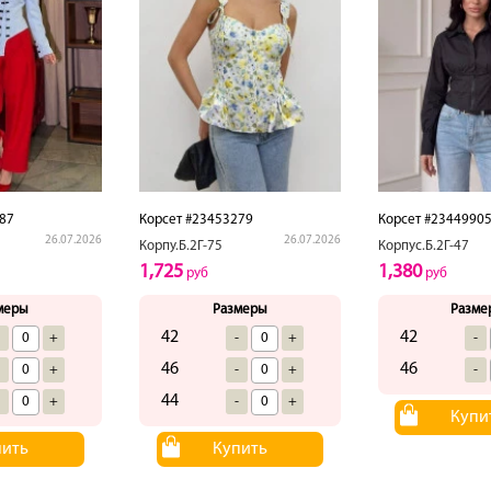
87
Корсет #23453279
Корсет #2344990
26.07.2026
26.07.2026
Корпу.Б.2Г-75
Корпус.Б.2Г-47
1,725
1,380
руб
руб
меры
Размеры
Разме
42
42
-
+
-
+
-
46
46
-
+
-
+
-
44
-
+
-
+
Купи
пить
Купить