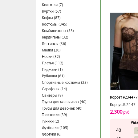
Колготки (7)
Куртки (57)
Кофты (87)
Костюмы (345)
Комбинезоны (53)
Кардиганы (32)
Леггинсы (36)
Майки (20)
Носки (32)
Платья (112)
Пиджаки (1)
Рубашки (61)
Спортивные костюмы (23)
Сарафаны (14)
Свитеры (9)
Корсет #234477
Трусы для мальчиков (40)
Корпус.Б.2Г-47
Трусы для девочек (40)
2,300
руб
Толстовки (39)
Туники (2)
Раз
Футболки (105)
40
Фартуки (6)