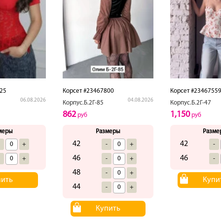
25
Корсет #23467800
Корсет #2346755
06.08.2026
04.08.2026
Корпус.Б.2Г-85
Корпус.Б.2Г-47
862
1,150
руб
руб
меры
Размеры
Разме
42
42
-
+
-
+
-
46
46
-
+
-
+
-
48
-
+
пить
Купи
44
-
+
Купить