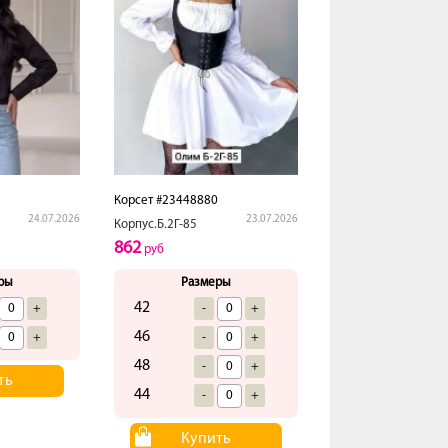
5
Корсет #23448880
24.07.2026
23.07.2026
Корпус.Б.2Г-85
862
руб
ры
Размеры
42
+
-
+
46
+
-
+
48
-
+
ть
44
-
+
Купить