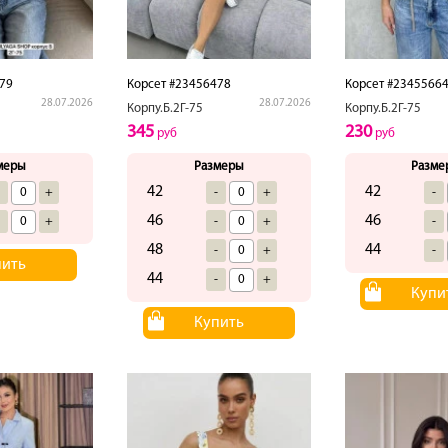
79
Корсет #23456478
Корсет #2345566
28.07.2026
28.07.2026
Корпу.Б.2Г-75
Корпу.Б.2Г-75
345
230
руб
руб
меры
Размеры
Разме
42
42
-
+
-
+
-
46
46
-
+
-
+
-
48
44
-
+
-
пить
44
-
+
Купи
Купить