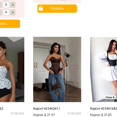
-
+
Купить
-
+
пить
62
Корсет #23462611
Корсет #2346168
01.08.2026
01.08.2026
Корпус.Б.2Г-47
Корпус.Б.2Г-85