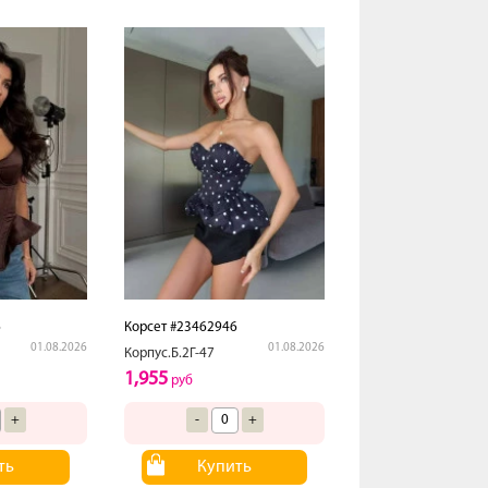
6
Корсет #23462946
01.08.2026
01.08.2026
Корпус.Б.2Г-47
1,955
руб
+
-
+
ть
Купить