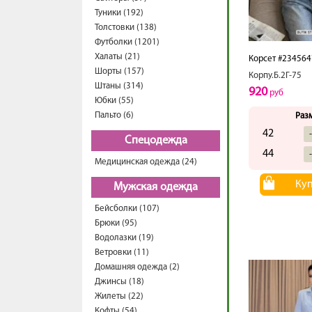
Туники (192)
Толстовки (138)
Футболки (1201)
Халаты (21)
Корсет #234564
Шорты (157)
Корпу.Б.2Г-75
Штаны (314)
920
руб
Юбки (55)
Пальто (6)
Раз
42
Спецодежда
44
Медицинская одежда (24)
Ку
Мужская одежда
Бейсболки (107)
Брюки (95)
Водолазки (19)
Ветровки (11)
Домашняя одежда (2)
Джинсы (18)
Жилеты (22)
Кофты (54)