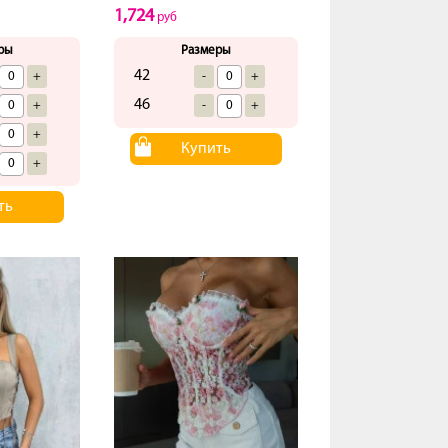
1,724
руб
ры
Размеры
42
+
-
+
46
+
-
+
+
Купить
+
ть