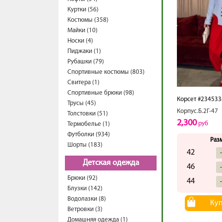
Куртки (56)
Костюмы (358)
Майки (10)
Носки (4)
Пиджаки (1)
Рубашки (79)
Спортивные костюмы (803)
Свитера (1)
Спортивные брюки (98)
Корсет #234533
Трусы (45)
Корпус.Б.2Г-47
Толстовки (51)
2,300
руб
Термобелье (1)
Футболки (934)
Раз
Шорты (183)
42
Детская одежда
46
Брюки (92)
44
Блузки (142)
Водолазки (8)
Ку
Ветровки (3)
Домашняя одежда (1)