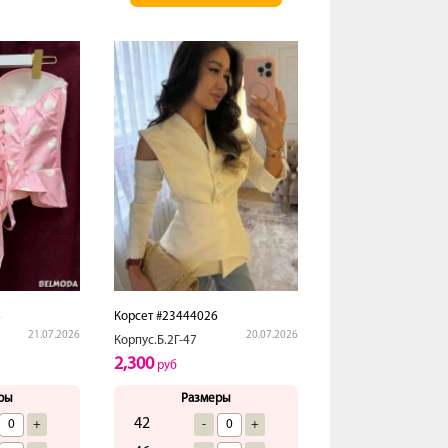
8
Корсет #23444026
21.07.2026
20.07.2026
Корпус.Б.2Г-47
2,300
руб
ры
Размеры
42
+
-
+