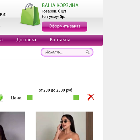
ВАША КОРЗИНА
Товаров:
0 шт
ки:
На сумму:
0р.
г
3
Оформить заказ
та
Доставка
Контакты
от
230
до
2300
руб