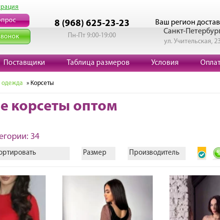
трация
опрос
Ваш регион достав
8 (968) 625-23-23
Санкт-Петербур
Пн-Пт 9:00-19:00
звонок
ул. Учительская, 2
Поставщики
Таблица размеров
Условия
Опла
 одежда
» Корсеты
е корсеты оптом
егории: 34
ортировать
Размер
Производитель