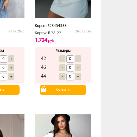
4
Корсет #23454338
27.07.2026
26.07.2026
Корпус.Б.2А-22
1,724
руб
ры
Размеры
42
+
-
+
46
+
-
+
44
+
-
+
ть
Купить