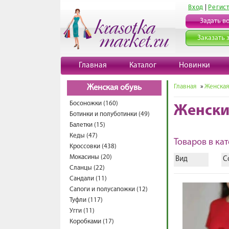
Вход
|
Регис
Задать в
Заказать 
Главная
Каталог
Новинки
Главная
»
Женская
Женская обувь
Босоножки (160)
Женски
Ботинки и полуботинки (49)
Балетки (15)
Кеды (47)
Товаров в кат
Кроссовки (438)
Мокасины (20)
Вид
С
Сланцы (22)
Сандали (11)
Сапоги и полусапожки (12)
Туфли (117)
Угги (11)
Коробками (17)