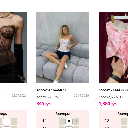
02
Корсет #23446823
Корсет #2344591
22.07.2026
22.07.2026
Корпу.Б.2Г-75
Корпус,Б.2А-41
345
1,380
руб
руб
меры
Размеры
Разме
42
42
-
+
-
+
-