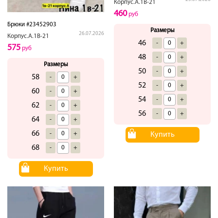
Корпус.А.1В-21
460
руб
Брюки #23452903
Размеры
26.07.2026
Корпус.А.1В-21
46
-
+
575
руб
48
-
+
Размеры
50
-
+
58
-
+
52
-
+
60
-
+
54
-
+
62
-
+
56
-
+
64
-
+
66
-
+
Купить
68
-
+
Купить