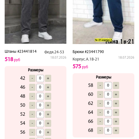
Штаны #23441814
Брюки #23441790
Федя.24-53
18.07.2026
18.07.2026
518
Корпус.А.1В-21
руб
575
руб
Размеры
Размеры
42
-
+
58
-
+
46
-
+
60
-
+
48
-
+
62
-
+
50
-
+
64
-
+
52
-
+
66
-
+
54
-
+
68
-
+
56
-
+