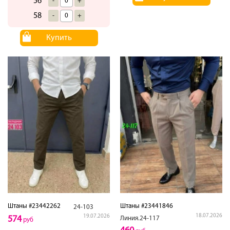
56
-
+
58
-
+
Купить
Штаны #23442262
Штаны #23441846
24-103
18.07.2026
19.07.2026
574
Линия.24-117
руб