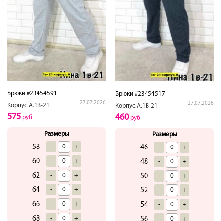
Брюки #23454591
Брюки #23454517
27.07.2026
27.07.2026
Корпус.А.1В-21
Корпус.А.1В-21
575
460
руб
руб
Размеры
Размеры
58
-
+
46
-
+
60
-
+
48
-
+
62
-
+
50
-
+
64
-
+
52
-
+
66
-
+
54
-
+
68
-
+
56
-
+