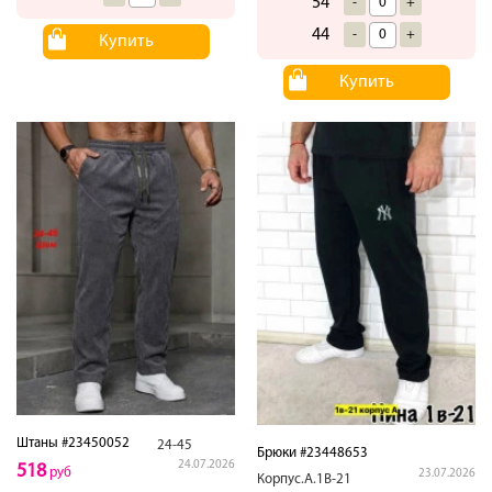
54
-
+
44
-
+
Купить
Купить
Штаны #23450052
24-45
Брюки #23448653
24.07.2026
518
руб
23.07.2026
Корпус.А.1В-21