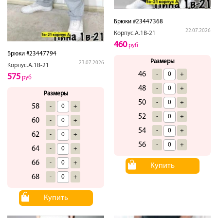
Брюки #23447368
22.07.2026
Корпус.А.1В-21
460
руб
Брюки #23447794
Размеры
23.07.2026
Корпус.А.1В-21
46
-
+
575
руб
48
-
+
Размеры
50
-
+
58
-
+
52
-
+
60
-
+
54
-
+
62
-
+
56
-
+
64
-
+
66
-
+
Купить
68
-
+
Купить