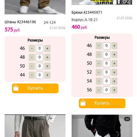
Брюки #23445971
21.07.2026
Корпус.А.1В-21
Штаны #23446196
24-124
460
руб
21.07.2026
575
руб
Размеры
Размеры
46
-
+
46
-
+
48
-
+
48
-
+
50
-
+
50
-
+
52
-
+
44
-
+
54
-
+
Купить
56
-
+
Купить