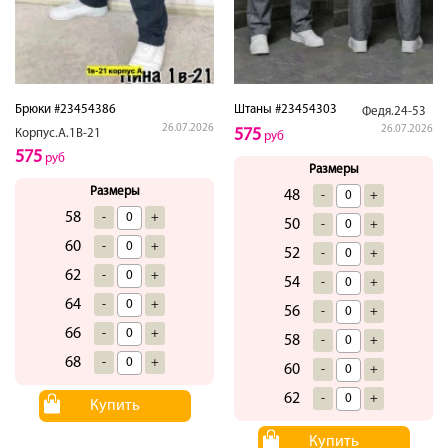
Брюки #23454386
Штаны #23454303
Федя.24-53
26.07.2026
26.07.2026
575
Корпус.А.1В-21
руб
575
руб
Размеры
Размеры
48
-
+
58
-
+
50
-
+
60
-
+
52
-
+
62
-
+
54
-
+
64
-
+
56
-
+
66
-
+
58
-
+
68
-
+
60
-
+
62
-
+
Купить
Купить