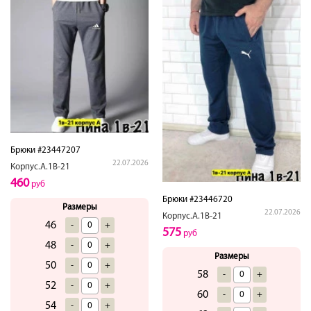
Брюки #23447207
22.07.2026
Корпус.А.1В-21
460
руб
Брюки #23446720
Размеры
22.07.2026
Корпус.А.1В-21
46
-
+
575
руб
48
-
+
Размеры
50
-
+
58
-
+
52
-
+
60
-
+
54
-
+