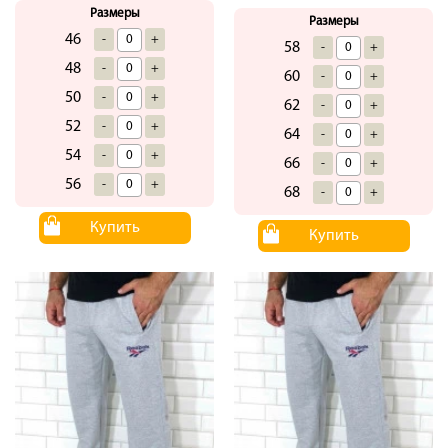
Размеры
Размеры
46
-
+
58
-
+
48
-
+
60
-
+
50
-
+
62
-
+
52
-
+
64
-
+
54
-
+
66
-
+
56
-
+
68
-
+
Купить
Купить