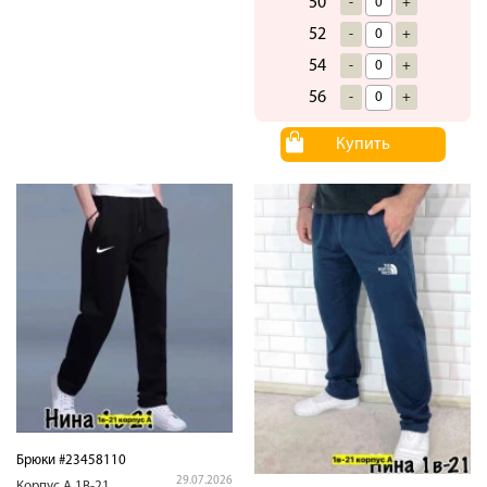
50
-
+
52
-
+
54
-
+
56
-
+
Купить
Брюки #23458110
29.07.2026
Корпус.А.1В-21