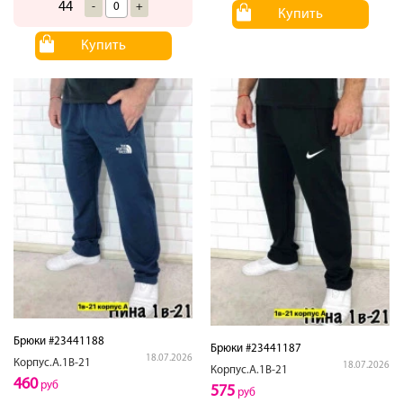
44
-
+
Купить
Купить
Брюки #23441188
Брюки #23441187
18.07.2026
Корпус.А.1В-21
18.07.2026
Корпус.А.1В-21
460
руб
575
руб