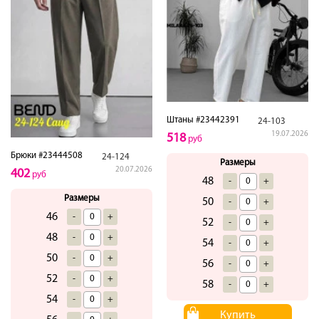
Штаны #23442391
24-103
19.07.2026
518
руб
Брюки #23444508
24-124
Размеры
20.07.2026
402
руб
48
-
+
Размеры
50
-
+
46
-
+
52
-
+
48
-
+
54
-
+
50
-
+
56
-
+
52
-
+
58
-
+
54
-
+
Купить