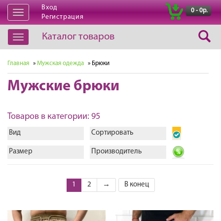
Вход
|
0 - 0р.
Открыть
Регистрация
навигацию
Каталог товаров
Открыть
навигацию
Главная
»
Мужская одежда
» Брюки
Мужские брюки
Товаров в категории: 95
Вид
Сортировать
Размер
Производитель
1
2
→
В конец