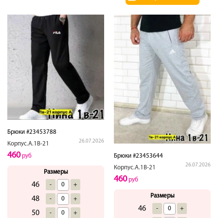
Брюки #23453788
26.07.2026
Корпус.А.1В-21
460
руб
Брюки #23453644
26.07.2026
Корпус.А.1В-21
Размеры
460
руб
46
-
+
Размеры
48
-
+
46
-
+
50
-
+