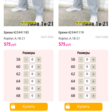
Брюки #23441185
Брюки #23441119
18.07.2026
18.07.2026
Корпус.А.1В-21
Корпус.А.1В-21
575
575
руб
руб
Размеры
Размеры
58
58
-
+
-
+
60
60
-
+
-
+
62
62
-
+
-
+
64
64
-
+
-
+
66
66
-
+
-
+
68
68
-
+
-
+
Купить
Купить