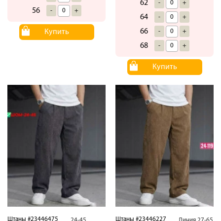
62
-
+
56
-
+
64
-
+
66
-
+
Купить
68
-
+
Купить
Штаны #23446475
Штаны #23446227
24-45
Линия.27-65