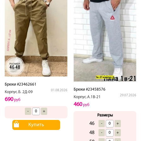
Брюки #23462661
Брюки #23458576
01.08.2026
Корпус.Б. 2Д-09
29.07.2026
Корпус.А.1В-21
690
руб
460
руб
-
+
Размеры
46
-
+
Купить
48
-
+