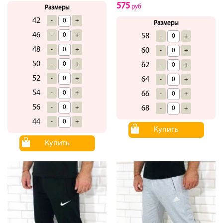
575
руб
Размеры
42
-
+
Размеры
46
-
+
58
-
+
48
-
+
60
-
+
50
-
+
62
-
+
52
-
+
64
-
+
54
-
+
66
-
+
56
-
+
68
-
+
44
-
+
Купить
Купить