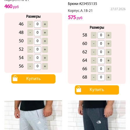
Брюки #23455135
460
руб
27.07.2026
Корпус.А.1В-21
Размеры
575
руб
46
-
+
Размеры
48
-
+
58
-
+
50
-
+
60
-
+
52
-
+
62
-
+
54
-
+
64
-
+
56
-
+
66
-
+
68
-
+
Купить
Купить