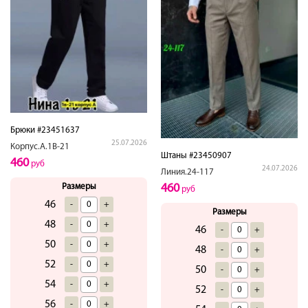
Брюки #23451637
25.07.2026
Корпус.А.1В-21
Штаны #23450907
460
руб
24.07.2026
Линия.24-117
Размеры
460
руб
46
-
+
Размеры
48
-
+
46
-
+
50
-
+
48
-
+
52
-
+
50
-
+
54
-
+
52
-
+
56
-
+