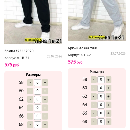
Брюки #23447968
Брюки #23447970
23.07.2026
Корпус.А.1В-21
23.07.2026
Корпус.А.1В-21
575
руб
575
руб
Размеры
Размеры
58
-
+
58
-
+
60
-
+
60
-
+
62
-
+
62
-
+
64
-
+
64
-
+
66
-
+
66
-
+
68
-
+
68
-
+