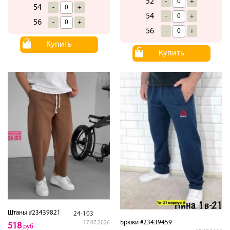
52
-
+
54
-
+
54
-
+
56
-
+
56
-
+
Купить
Купить
Штаны #23439821
24-103
Брюки #23439459
17.07.2026
518
руб