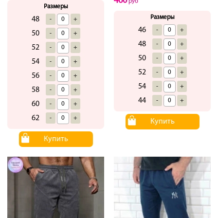
460
руб
Размеры
Размеры
48
-
+
46
-
+
50
-
+
48
-
+
52
-
+
50
-
+
54
-
+
52
-
+
56
-
+
54
-
+
58
-
+
44
-
+
60
-
+
62
-
+
Купить
Купить