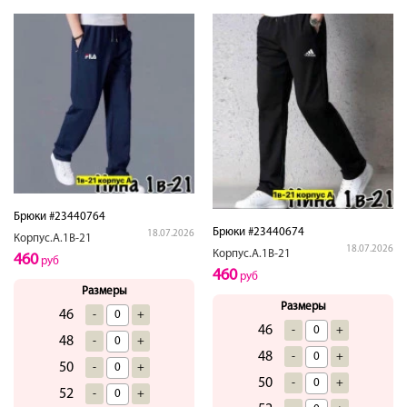
Брюки #23440764
Брюки #23440674
18.07.2026
Корпус.А.1В-21
18.07.2026
Корпус.А.1В-21
460
руб
460
руб
Размеры
Размеры
46
-
+
46
-
+
48
-
+
48
-
+
50
-
+
50
-
+
52
-
+