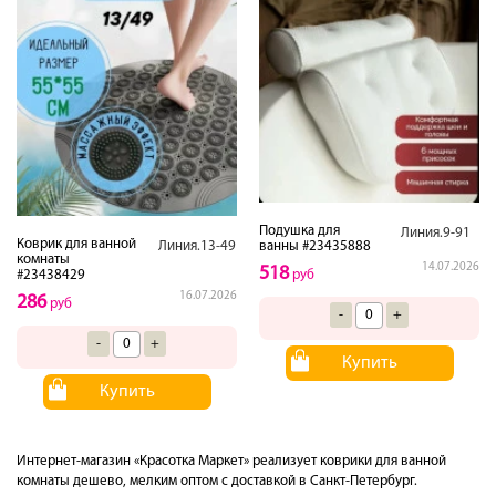
Подушка для
Линия.9-91
Коврик для ванной
ванны #23435888
Линия.13-49
комнаты
14.07.2026
518
руб
#23438429
16.07.2026
286
руб
-
+
-
+
Купить
Купить
Интернет-магазин «Красотка Маркет» реализует коврики для ванной
комнаты дешево, мелким оптом с доставкой в Санкт-Петербург.