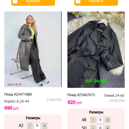
Купить
Купить
Плащ #23471880
Плащ #23467073
Линия.24-60
07.08.2026
04.08.2026
Корпус.Б.2А-44
920
руб
690
руб
Размеры
Размеры
48
-
+
42
-
+
50
-
+