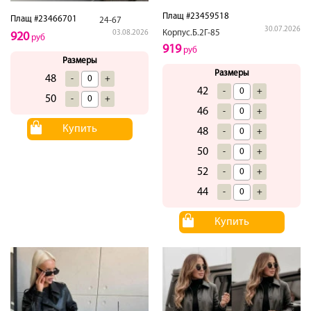
Плащ #23459518
Плащ #23466701
24-67
30.07.2026
Корпус.Б.2Г-85
03.08.2026
920
руб
919
руб
Размеры
Размеры
48
-
+
42
-
+
50
-
+
46
-
+
Купить
48
-
+
50
-
+
52
-
+
44
-
+
Купить