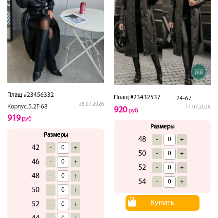
Плащ #23456332
Плащ #23432537
24-67
28.07.2026
Корпус.Б.2Г-68
11.07.2026
920
руб
919
руб
Размеры
Размеры
48
-
+
42
-
+
50
-
+
46
-
+
52
-
+
48
-
+
54
-
+
50
-
+
Купить
52
-
+