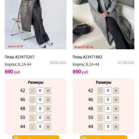
Плащ #23473267
Плащ #23471882
08.08.2026
07.08.2026
Корпус.Б.2А-44
Корпус.Б.2А-44
690
690
руб
руб
Размеры
Размеры
42
42
-
+
-
+
46
46
-
+
-
+
48
48
-
+
-
+
50
50
-
+
-
+
44
44
-
+
-
+