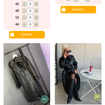
46
-
+
Купить
48
-
+
50
-
+
44
-
+
Купить