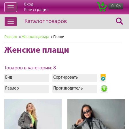
Вход
|
0 - 0р.
Открыть
Регистрация
навигацию
Каталог товаров
Открыть
навигацию
Главная
»
Женская одежда
» Плащи
Женские плащи
Товаров в категории: 8
Вид
Сортировать
Размер
Производитель