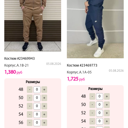
Костюм #23469943
05.08.2026
Костюм #23469773
Корпус.А.1В-21
05.08.2026
1,380
Корпус.А.1А-05
руб
1,725
руб
Размеры
Размеры
48
-
+
48
-
+
50
-
+
50
-
+
52
-
+
52
-
+
54
-
+
54
-
+
56
-
+