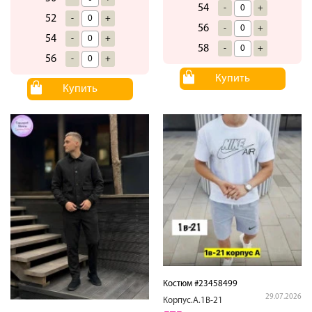
54
-
+
52
-
+
56
-
+
54
-
+
58
-
+
56
-
+
Купить
Купить
Костюм #23458499
29.07.2026
Корпус.А.1В-21