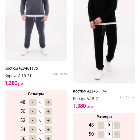
Костюм #23461175
31.07.2026
Корпус.А.1В-21
1,380
руб
Костюм #23461174
Размеры
31.07.2026
Корпус.А.1В-21
48
-
+
1,380
руб
50
-
+
Размеры
52
-
+
48
-
+
54
-
+
50
-
+
56
-
+