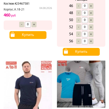
Костюм #23467581
46
-
+
04.08.2026
Корпус.А.1В-21
48
-
+
460
руб
50
-
+
-
+
52
-
+
54
-
+
Купить
56
-
+
Купить