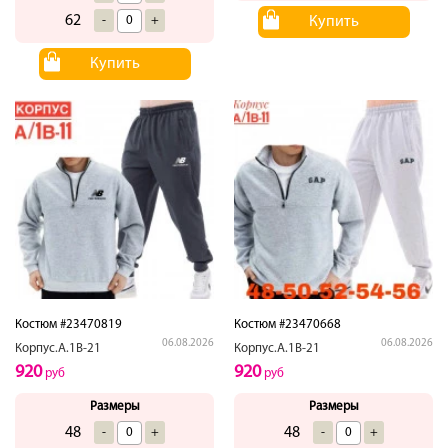
62
-
+
Купить
Купить
Костюм #23470819
Костюм #23470668
06.08.2026
06.08.2026
Корпус.А.1В-21
Корпус.А.1В-21
920
920
руб
руб
Размеры
Размеры
48
48
-
+
-
+