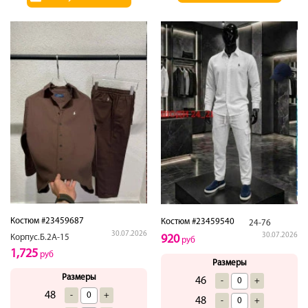
Костюм #23459687
Костюм #23459540
24-76
30.07.2026
30.07.2026
Корпус.Б.2А-15
920
руб
1,725
руб
Размеры
Размеры
46
-
+
48
-
+
48
-
+