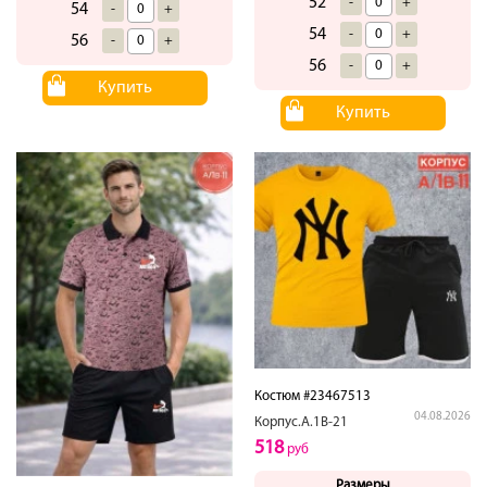
52
-
+
54
-
+
54
-
+
56
-
+
56
-
+
Купить
Купить
Костюм #23467513
04.08.2026
Корпус.А.1В-21
518
руб
Размеры