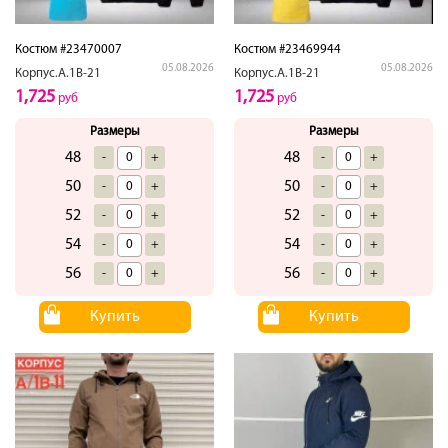
Костюм #23470007
Костюм #23469944
05.08.2026
05.08.2026
Корпус.А.1В-21
Корпус.А.1В-21
1,725
1,725
руб
руб
Размеры
Размеры
48
48
-
+
-
+
50
50
-
+
-
+
52
52
-
+
-
+
54
54
-
+
-
+
56
56
-
+
-
+
Купить
Купить