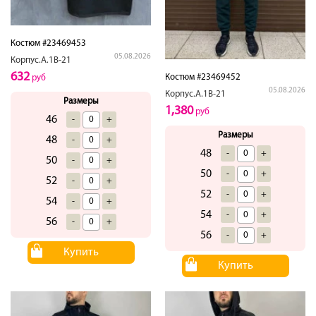
Костюм #23469453
05.08.2026
Корпус.А.1В-21
632
Костюм #23469452
руб
05.08.2026
Корпус.А.1В-21
Размеры
1,380
руб
46
-
+
Размеры
48
-
+
48
-
+
50
-
+
50
-
+
52
-
+
52
-
+
54
-
+
54
-
+
56
-
+
56
-
+
Купить
Купить