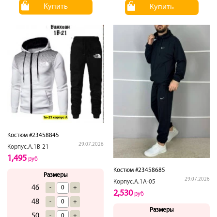
Купить
Купить
Костюм #23458845
29.07.2026
Корпус.А.1В-21
1,495
руб
Костюм #23458685
Размеры
29.07.2026
Корпус.А.1А-05
46
-
+
2,530
руб
48
-
+
Размеры
50
-
+