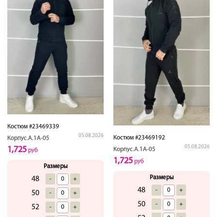
Костюм #23469339
05.08.2026
Костюм #23469192
Корпус.А.1А-05
05.08.2026
1,725
Корпус.А.1А-05
руб
1,725
руб
Размеры
Размеры
48
-
+
48
-
+
50
-
+
50
-
+
52
-
+