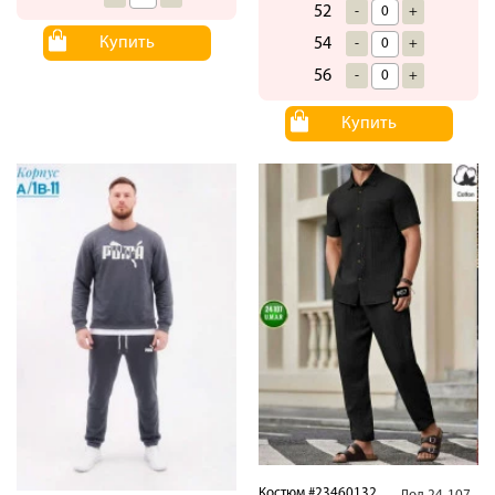
52
-
+
Купить
54
-
+
56
-
+
Купить
Костюм #23460132