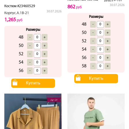
Дод.24-107
30.07.2026
862
Костюм #23460529
руб
30.07.2026
Корпус.А.1В-21
Размеры
1,265
руб
48
-
+
Размеры
50
-
+
48
-
+
52
-
+
50
-
+
54
-
+
52
-
+
56
-
+
54
-
+
58
-
+
56
-
+
Купить
Купить