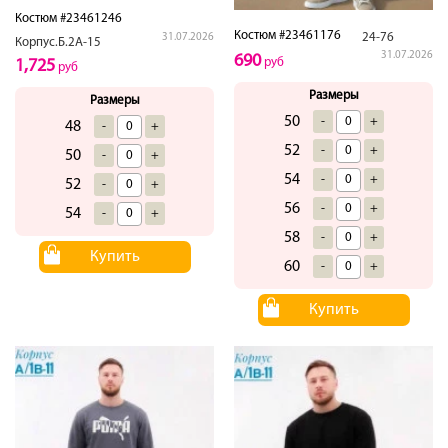
Костюм #23461246
Костюм #23461176
24-76
31.07.2026
Корпус.Б.2А-15
31.07.2026
690
руб
1,725
руб
Размеры
Размеры
50
-
+
48
-
+
52
-
+
50
-
+
54
-
+
52
-
+
56
-
+
54
-
+
58
-
+
Купить
60
-
+
Купить