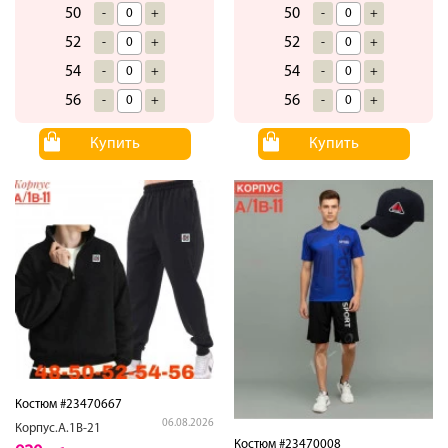
50
50
-
+
-
+
52
52
-
+
-
+
54
54
-
+
-
+
56
56
-
+
-
+
Купить
Купить
Костюм #23470667
06.08.2026
Корпус.А.1В-21
Костюм #23470008