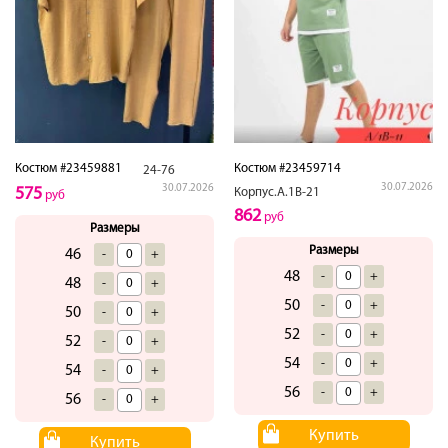
Костюм #23459881
Костюм #23459714
24-76
30.07.2026
30.07.2026
575
Корпус.А.1В-21
руб
862
руб
Размеры
Размеры
46
-
+
48
-
+
48
-
+
50
-
+
50
-
+
52
-
+
52
-
+
54
-
+
54
-
+
56
-
+
56
-
+
Купить
Купить