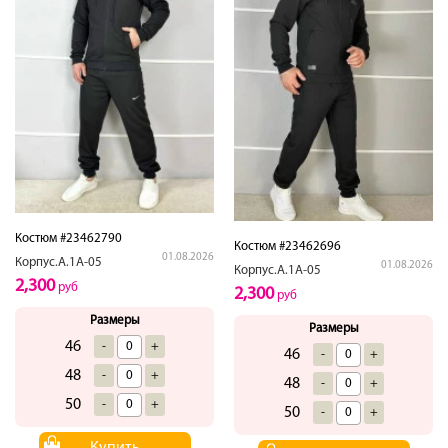
Костюм #23462790
Костюм #23462696
01.08.2026
Корпус.А.1А-05
01.08.2026
Корпус.А.1А-05
2,300
руб
2,300
руб
Размеры
Размеры
46
-
+
46
-
+
48
-
+
48
-
+
50
-
+
50
-
+