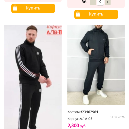
56
-
+
Купить
Купить
Костюм #23462964
01.08.2026
Корпус.А.1А-05
2,300
руб