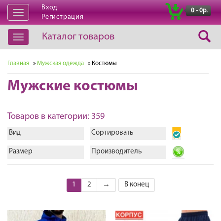
Вход
|
0 - 0р.
Открыть
Регистрация
навигацию
Каталог товаров
Открыть
навигацию
Главная
»
Мужская одежда
» Костюмы
Мужские костюмы
Товаров в категории: 359
Вид
Сортировать
Размер
Производитель
1
2
→
В конец