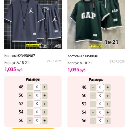
Костюм #23458987
Костюм #23458846
29.07.2026
29.07.2026
Корпус.А.1В-21
Корпус.А.1В-21
1,035
1,035
руб
руб
Размеры
Размеры
48
-
+
48
-
+
50
-
+
50
-
+
52
-
+
52
-
+
54
-
+
54
-
+
56
-
+
56
-
+