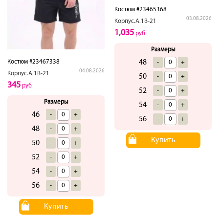
Костюм #23465368
03.08.2026
Корпус.А.1В-21
1,035
руб
Размеры
48
Костюм #23467338
-
+
04.08.2026
Корпус.А.1В-21
50
-
+
345
руб
52
-
+
Размеры
54
-
+
46
-
+
56
-
+
48
-
+
Купить
50
-
+
52
-
+
54
-
+
56
-
+
Купить