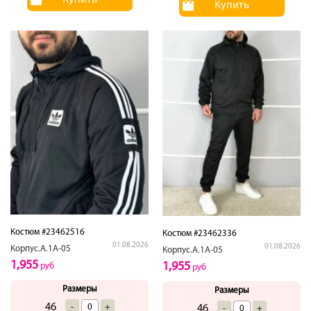
Купить
Купить
Костюм #23462516
Костюм #23462336
01.08.2026
01.08.2026
Корпус.А.1А-05
Корпус.А.1А-05
1,955
1,955
руб
руб
Размеры
Размеры
46
-
+
46
-
+