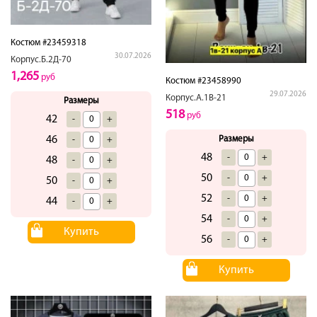
Костюм #23459318
30.07.2026
Корпус.Б.2Д-70
1,265
руб
Костюм #23458990
29.07.2026
Корпус.А.1В-21
Размеры
518
руб
42
-
+
Размеры
46
-
+
48
-
+
48
-
+
50
-
+
50
-
+
52
-
+
44
-
+
54
-
+
Купить
56
-
+
Купить