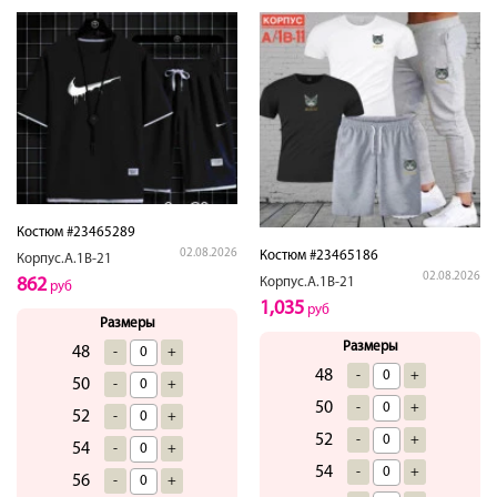
Костюм #23465289
02.08.2026
Костюм #23465186
Корпус.А.1В-21
02.08.2026
862
Корпус.А.1В-21
руб
1,035
руб
Размеры
Размеры
48
-
+
48
-
+
50
-
+
50
-
+
52
-
+
52
-
+
54
-
+
54
-
+
56
-
+