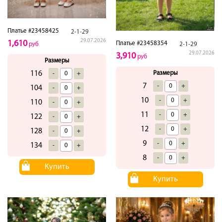
Платье #23458425
2-1-29
29.07.2026
1,610
Платье #23458354
2-1-29
руб
29.07.2026
3,910
руб
Размеры
Размеры
116
-
+
7
-
+
104
-
+
10
-
+
110
-
+
11
-
+
122
-
+
12
-
+
128
-
+
9
-
+
134
-
+
8
-
+
Купить
Купить