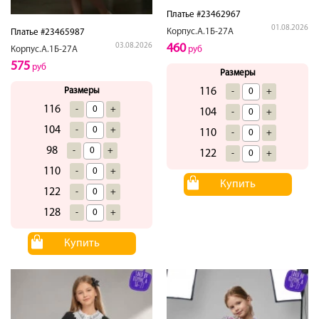
Платье #23462967
01.08.2026
Корпус.А.1Б-27А
Платье #23465987
460
03.08.2026
руб
Корпус.А.1Б-27А
575
руб
Размеры
116
Размеры
-
+
116
-
+
104
-
+
104
-
+
110
-
+
98
-
+
122
-
+
110
-
+
Купить
122
-
+
128
-
+
Купить