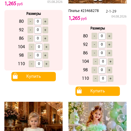
05.08.2026
1,265
руб
Платье #23468278
2-1-29
Размеры
04.08.2026
1,265
руб
80
-
+
Размеры
92
-
+
80
-
+
86
-
+
92
-
+
104
-
+
86
-
+
98
-
+
104
-
+
110
-
+
98
-
+
Купить
110
-
+
Купить