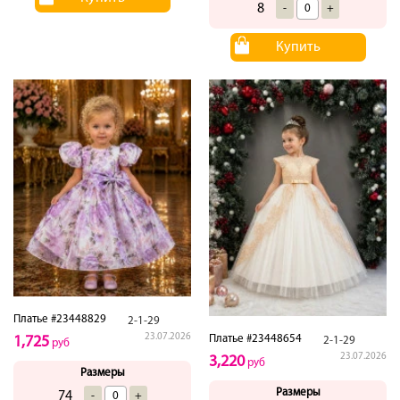
8
-
+
Купить
Платье #23448829
2-1-29
23.07.2026
Платье #23448654
1,725
2-1-29
руб
23.07.2026
3,220
руб
Размеры
Размеры
74
-
+