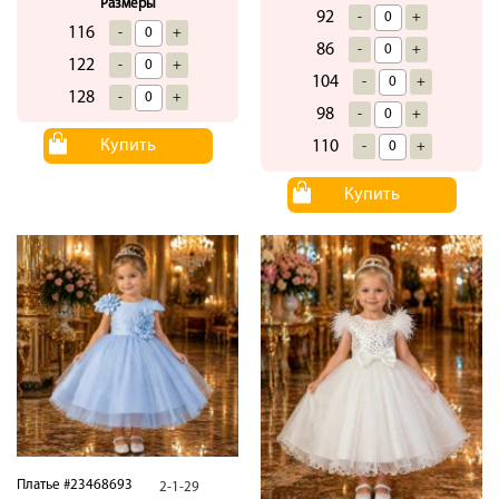
Размеры
92
-
+
116
-
+
86
-
+
122
-
+
104
-
+
128
-
+
98
-
+
Купить
110
-
+
Купить
Платье #23468693
2-1-29