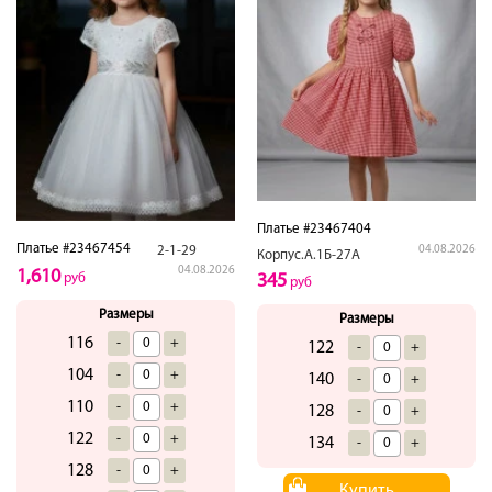
Платье #23467404
Платье #23467454
2-1-29
04.08.2026
Корпус.А.1Б-27А
04.08.2026
1,610
руб
345
руб
Размеры
Размеры
116
-
+
122
-
+
104
-
+
140
-
+
110
-
+
128
-
+
122
-
+
134
-
+
128
-
+
Купить