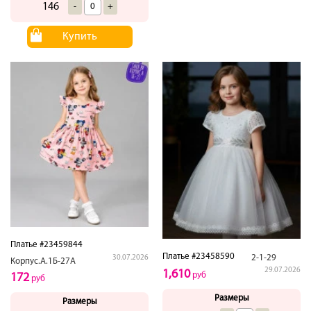
146
-
+
Купить
Платье #23459844
Платье #23458590
2-1-29
30.07.2026
Корпус.А.1Б-27А
29.07.2026
1,610
руб
172
руб
Размеры
Размеры