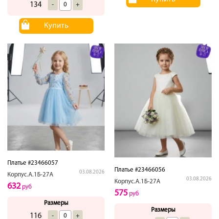
134
-
+
Купить
Платье #23466057
Платье #23466056
03.08.2026
Корпус.А.1Б-27А
03.08.2026
Корпус.А.1Б-27А
632
руб
575
руб
Размеры
Размеры
116
-
+