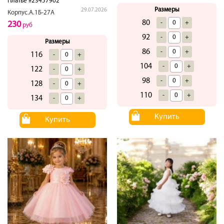
Платье #23457902
Размеры
29.07.2026
Корпус.А.1Б-27А
80
-
+
230
руб
92
-
+
Размеры
86
-
+
116
-
+
104
-
+
122
-
+
98
-
+
128
-
+
110
-
+
134
-
+
Купить
Купить