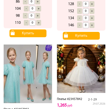
86
-
+
128
-
+
104
-
+
152
-
+
98
-
+
134
-
+
110
-
+
146
-
+
Купить
Купить
Платье #23457842
2-1-29
29.07.2026
1,265
руб