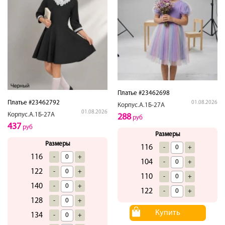
Платье #23462698
Платье #23462792
01.08.2026
Корпус.А.1Б-27А
01.08.2026
Корпус.А.1Б-27А
288
руб
437
руб
Размеры
Размеры
116
-
+
116
-
+
104
-
+
122
-
+
110
-
+
140
-
+
122
-
+
128
-
+
Купить
134
-
+