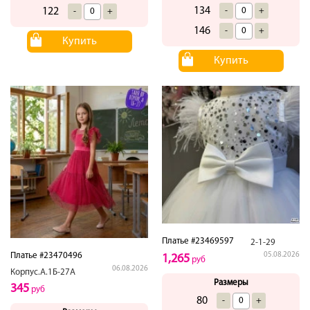
134
122
-
+
-
+
146
-
+
Купить
Купить
Платье #23469597
2-1-29
Платье #23470496
05.08.2026
1,265
руб
06.08.2026
Корпус.А.1Б-27А
Размеры
345
руб
80
-
+