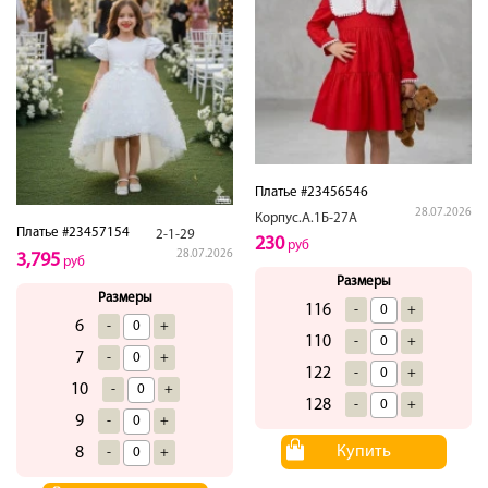
Платье #23456546
28.07.2026
Корпус.А.1Б-27А
Платье #23457154
2-1-29
230
руб
28.07.2026
3,795
руб
Размеры
Размеры
116
-
+
6
-
+
110
-
+
7
-
+
122
-
+
10
-
+
128
-
+
9
-
+
Купить
8
-
+