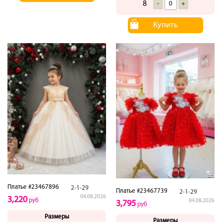
8
-
+
Купить
Платье #23467896
2-1-29
Платье #23467739
2-1-29
04.08.2026
3,220
руб
04.08.2026
3,795
руб
Размеры
Размеры