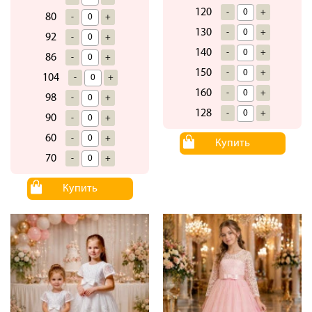
120
-
+
80
-
+
130
-
+
92
-
+
140
-
+
86
-
+
150
-
+
104
-
+
160
-
+
98
-
+
128
-
+
90
-
+
60
-
+
Купить
70
-
+
Купить