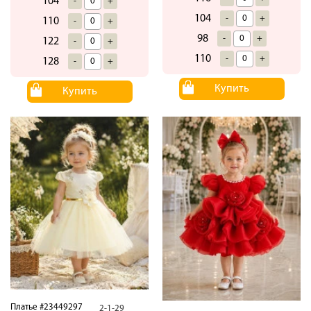
104
-
+
104
-
+
110
-
+
98
-
+
122
-
+
110
-
+
128
-
+
Купить
Купить
Платье #23449297
2-1-29