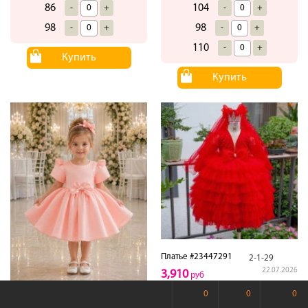
86
104
-
+
-
+
98
98
-
+
-
+
110
-
+
Купить
Купить
Платье #23447291
2-1-29
22.07.2026
3,910
руб
0
0
0
Размеры
Платье #23447381
2-1-29