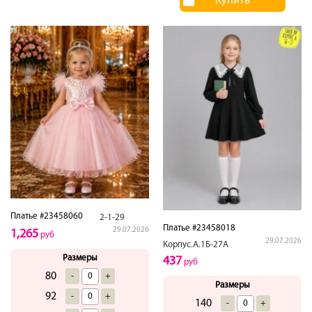
Купить
Платье #23458060
2-1-29
Платье #23458018
29.07.2026
1,265
руб
29.07.2026
Корпус.А.1Б-27А
Размеры
437
руб
80
-
+
Размеры
92
-
+
140
-
+