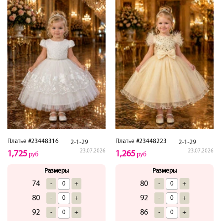
Платье #23448316
Платье #23448223
2-1-29
2-1-29
23.07.2026
23.07.2026
1,725
1,265
руб
руб
Размеры
Размеры
74
80
-
+
-
+
80
92
-
+
-
+
92
86
-
+
-
+