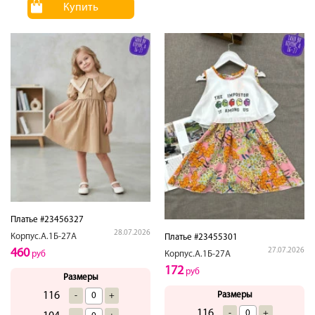
Купить
Платье #23456327
28.07.2026
Корпус.А.1Б-27А
Платье #23455301
460
27.07.2026
руб
Корпус.А.1Б-27А
172
руб
Размеры
116
Размеры
-
+
116
-
+