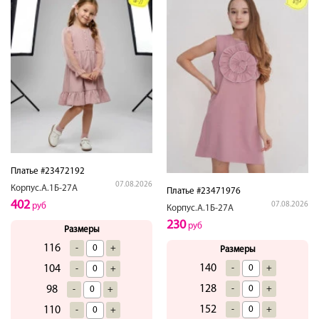
Платье #23472192
07.08.2026
Корпус.А.1Б-27А
Платье #23471976
402
07.08.2026
руб
Корпус.А.1Б-27А
230
руб
Размеры
116
-
+
Размеры
140
104
-
+
-
+
128
98
-
+
-
+
152
110
-
+
-
+