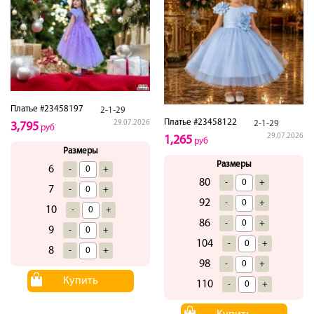
Платье #23458197
2-1-29
Платье #23458122
2-1-29
29.07.2026
3,795
руб
29.07.2026
1,265
руб
Размеры
Размеры
6
-
+
80
-
+
7
-
+
92
-
+
10
-
+
86
-
+
9
-
+
104
-
+
8
-
+
98
-
+
Купить
110
-
+