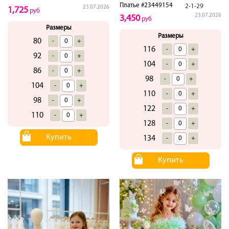
Платье #23449154
2-1-29
23.07.2026
1,725
руб
23.07.2026
3,450
руб
Размеры
Размеры
80
-
+
116
-
+
92
-
+
104
-
+
86
-
+
98
-
+
104
-
+
110
-
+
98
-
+
122
-
+
110
-
+
128
-
+
Купить
134
-
+
Купить