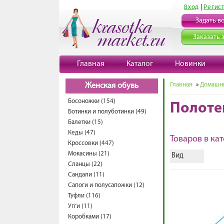
Вход
|
Регис
Задать в
Заказать 
Главная
Каталог
Новинки
Главная
»
Домашни
Женская обувь
Босоножки (154)
Полоте
Ботинки и полуботинки (49)
Балетки (15)
Кеды (47)
Товаров в кат
Кроссовки (447)
Мокасины (21)
Вид
Сланцы (22)
Сандали (11)
Сапоги и полусапожки (12)
Туфли (116)
Угги (11)
Коробками (17)