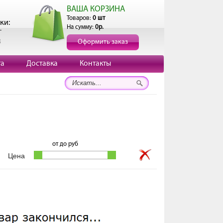
ВАША КОРЗИНА
Товаров:
0 шт
ки:
На сумму:
0р.
г
3
Оформить заказ
та
Доставка
Контакты
от
до
руб