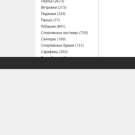
Платья (2673)
Ветровки (215)
Пиджаки (320)
Пальто (77)
Рубашки (841)
Спортивные костюмы (750)
Свитеры (100)
Спортивные брюки (131)
Сарафаны (203)
Термобелье (2)
Трусы (44)
Туники (219)
Толстовки (579)
Топы (163)
Футболки (1563)
Фартуки (3)
Халаты (15)
Шарфы и платки (42)
Шорты (461)
Штаны (688)
Юбки (317)
Плащи (9)