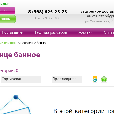
трация
опрос
Ваш регион достав
8 (968) 625-23-23
Санкт-Петербур
Пн-Пт 9:00-19:00
звонок
ул. Учительская, 2
Поставщики
Таблица размеров
Условия
Опла
й текстиль
» Полотенце банное
нце банное
егории: 0
Сортировать
Производитель