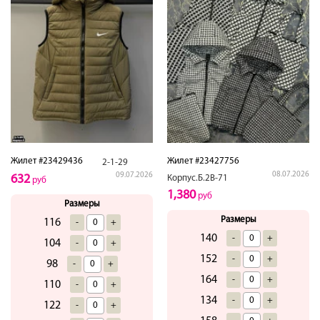
Жилет #23429436
Жилет #23427756
2-1-29
08.07.2026
09.07.2026
632
Корпус.Б.2В-71
руб
1,380
руб
Размеры
Размеры
116
-
+
140
-
+
104
-
+
152
-
+
98
-
+
164
-
+
110
-
+
134
-
+
122
-
+