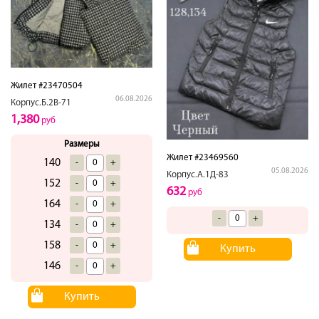
Жилет #23470504
06.08.2026
Корпус.Б.2В-71
1,380
руб
Размеры
Жилет #23469560
140
-
+
05.08.2026
Корпус.А.1Д-83
152
-
+
632
руб
164
-
+
-
+
134
-
+
158
-
+
Купить
146
-
+
Купить