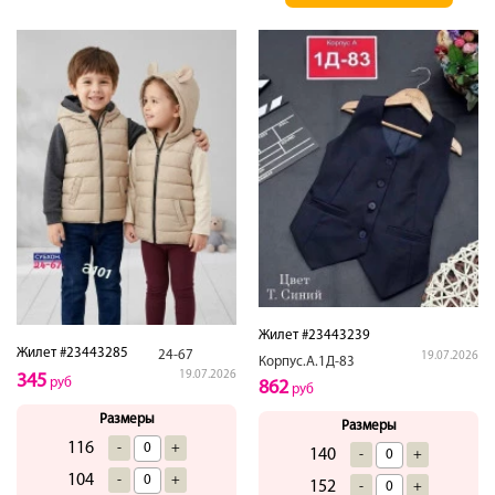
Жилет #23443239
Жилет #23443285
24-67
19.07.2026
Корпус.А.1Д-83
19.07.2026
345
руб
862
руб
Размеры
Размеры
116
-
+
140
-
+
104
-
+
152
-
+