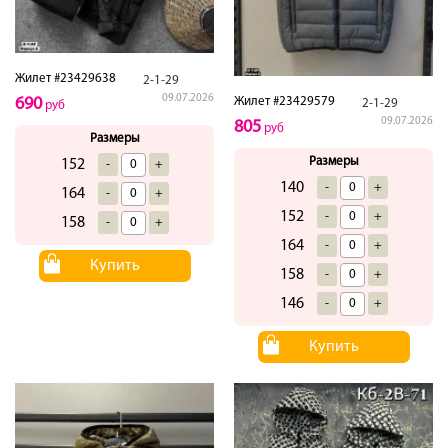
Жилет #23429638
2-1-29
09.07.2026
690
Жилет #23429579
2-1-29
руб
09.07.2026
805
руб
Размеры
Размеры
152
-
+
140
-
+
164
-
+
152
-
+
158
-
+
164
-
+
Купить
158
-
+
146
-
+
Купить