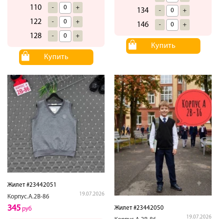
110
-
+
134
-
+
122
-
+
146
-
+
128
-
+
Купить
Купить
Жилет #23442051
19.07.2026
Корпус.А.2В-86
345
Жилет #23442050
руб
19.07.2026