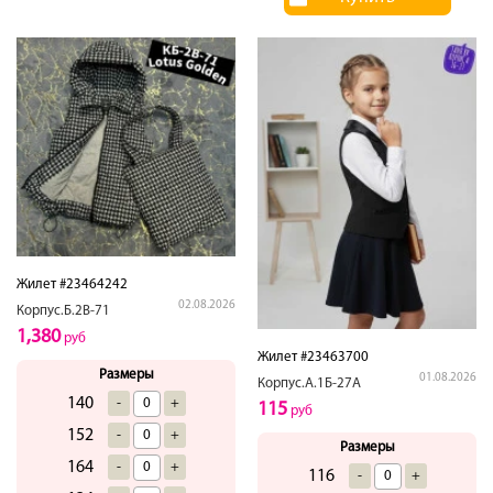
Жилет #23464242
02.08.2026
Корпус.Б.2В-71
1,380
руб
Жилет #23463700
Размеры
01.08.2026
Корпус.А.1Б-27А
140
-
+
115
руб
152
-
+
Размеры
164
-
+
116
-
+