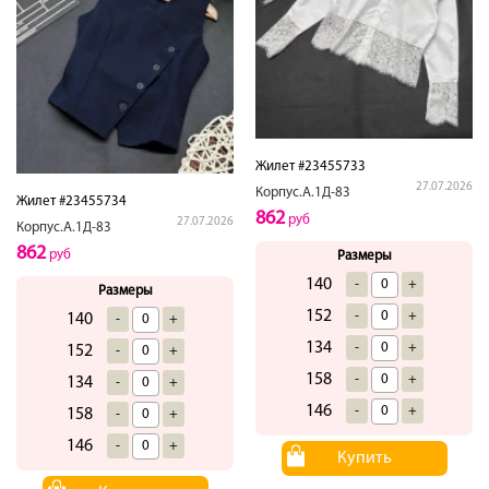
Жилет #23455733
27.07.2026
Корпус.А.1Д-83
Жилет #23455734
862
руб
27.07.2026
Корпус.А.1Д-83
862
руб
Размеры
140
-
+
Размеры
152
-
+
140
-
+
134
-
+
152
-
+
158
-
+
134
-
+
146
-
+
158
-
+
146
-
+
Купить