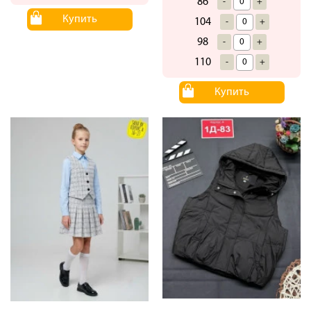
86
-
+
Купить
104
-
+
98
-
+
110
-
+
Купить