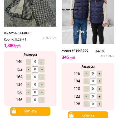
Жилет #23444883
21.07.2026
Корпус.Б.2В-71
1,380
руб
Жилет #23443799
24-103
Размеры
20.07.2026
345
руб
140
-
+
Размеры
152
-
+
116
-
+
164
-
+
104
-
+
134
-
+
110
-
+
158
-
+
122
-
+
146
-
+
128
-
+
Купить
Купить