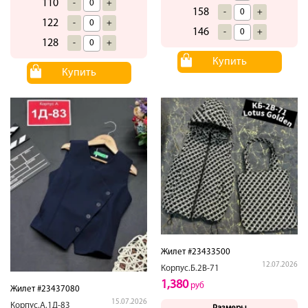
110
-
+
158
-
+
122
-
+
146
-
+
128
-
+
Купить
Купить
Жилет #23433500
12.07.2026
Корпус.Б.2В-71
1,380
руб
Жилет #23437080
15.07.2026
Корпус.А.1Д-83