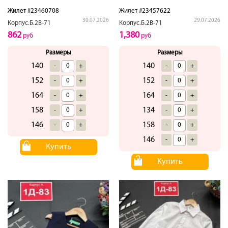
Жилет #23460708
Жилет #23457622
30.07.2026
29.07.2026
Корпус.Б.2В-71
Корпус.Б.2В-71
862
1,380
руб
руб
Размеры
Размеры
140
140
-
+
-
+
152
152
-
+
-
+
164
164
-
+
-
+
158
134
-
+
-
+
146
158
-
+
-
+
146
-
+
Купить
Купить