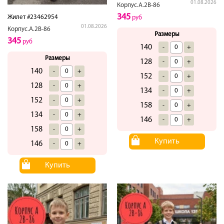
01.08.2026
Корпус.А.2В-86
345
Жилет #23462954
руб
01.08.2026
Корпус.А.2В-86
Размеры
345
руб
140
-
+
Размеры
128
-
+
140
-
+
152
-
+
128
-
+
134
-
+
152
-
+
158
-
+
134
-
+
146
-
+
158
-
+
Купить
146
-
+
Купить