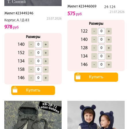
Жилет #23446069
24-124
21.07.2026
575
Жилет #23449246
руб
23.07.2026
Корпус.А.1Д-83
Размеры
978
руб
122
-
+
Размеры
140
-
+
140
-
+
128
-
+
152
-
+
134
-
+
134
-
+
146
-
+
158
-
+
Купить
146
-
+
Купить