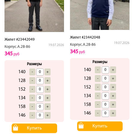
Жилет #23442048
Жилет #23442049
19.07.2026
Корпус.А.2В-86
19.07.2026
Корпус.А.2В-86
345
руб
345
руб
Размеры
Размеры
140
-
+
140
-
+
128
-
+
128
-
+
152
-
+
152
-
+
134
-
+
134
-
+
158
-
+
158
-
+
146
-
+
146
-
+
Купить
Купить