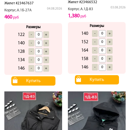
Жилет #23466532
Жилет #23467637
03.08.2026
Корпус.А.1Д-83
04.08.2026
Корпус.А.1Б-27А
1,380
руб
460
руб
Размеры
Размеры
140
-
+
122
-
+
152
-
+
140
-
+
164
-
+
128
-
+
158
-
+
134
-
+
146
-
+
146
-
+
Купить
Купить