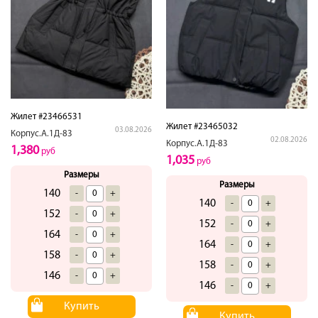
Жилет #23466531
Жилет #23465032
03.08.2026
Корпус.А.1Д-83
02.08.2026
Корпус.А.1Д-83
1,380
руб
1,035
руб
Размеры
Размеры
140
-
+
140
-
+
152
-
+
152
-
+
164
-
+
164
-
+
158
-
+
158
-
+
146
-
+
146
-
+
Купить
Купить