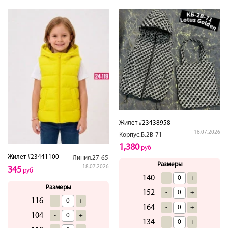
Жилет #23438958
16.07.2026
Корпус.Б.2В-71
1,380
руб
Жилет #23441100
Линия.27-65
Размеры
18.07.2026
345
руб
140
-
+
Размеры
152
-
+
116
-
+
164
-
+
104
-
+
134
-
+