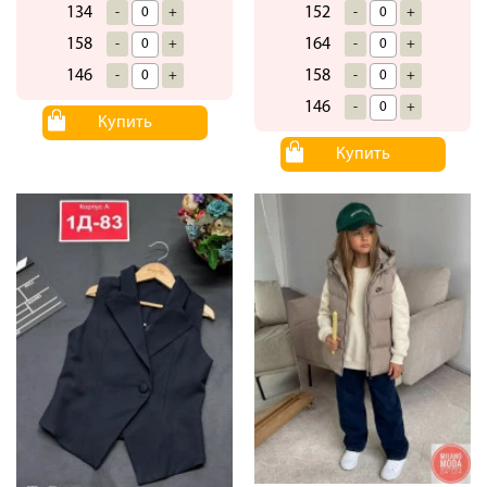
134
152
-
+
-
+
158
164
-
+
-
+
146
158
-
+
-
+
146
-
+
Купить
Купить