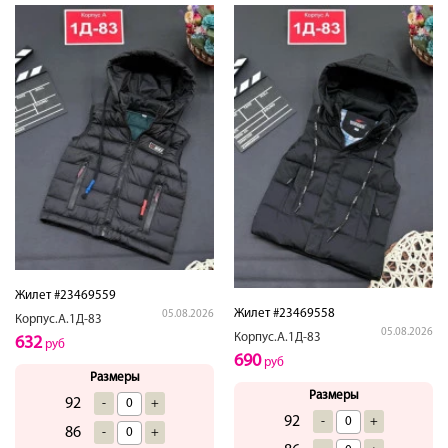
Жилет #23469559
Жилет #23469558
05.08.2026
Корпус.А.1Д-83
05.08.2026
Корпус.А.1Д-83
632
руб
690
руб
Размеры
Размеры
92
-
+
92
-
+
86
-
+