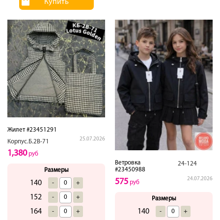
Купить
Жилет #23451291
25.07.2026
Корпус.Б.2В-71
1,380
руб
Ветровка
24-124
#23450988
Размеры
24.07.2026
575
140
руб
-
+
152
-
+
Размеры
164
140
-
+
-
+