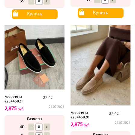
39
-
+
Купить
Купить
Мокасины
27-42
#23445821
21.07.2026
2,875
руб
Мокасины
27-42
#23445820
Размеры
21.07.2026
2,875
руб
40
-
+