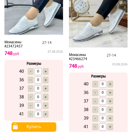
Мокасины
27-14
#23472457
07.08.2026
748
руб
Мокасины
27-14
#23466274
Размеры
03.08.2026
748
руб
40
-
+
Размеры
36
-
+
40
-
+
37
-
+
36
-
+
38
-
+
37
-
+
39
-
+
38
-
+
41
-
+
39
-
+
Купить
41
-
+