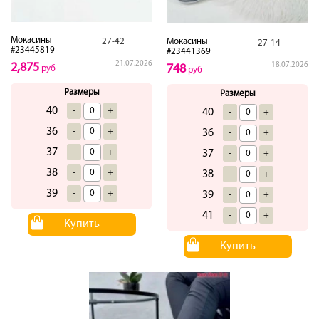
Мокасины
27-42
Мокасины
27-14
#23445819
#23441369
21.07.2026
2,875
18.07.2026
748
руб
руб
Размеры
Размеры
40
-
+
40
-
+
36
-
+
36
-
+
37
-
+
37
-
+
38
-
+
38
-
+
39
-
+
39
-
+
41
-
+
Купить
Купить