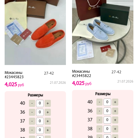
Мокасины
27-42
Мокасины
27-42
#23445822
#23445823
21.07.2026
4,025
21.07.2026
руб
4,025
руб
Размеры
Размеры
40
-
+
40
-
+
36
-
+
36
-
+
37
-
+
37
-
+
38
-
+
38
-
+
39
-
+