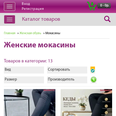
Вход
|
0 - 0р.
Открыть
Регистрация
навигацию
Каталог товаров
Открыть
навигацию
Главная
»
Женская обувь
» Мокасины
Женские мокасины
Товаров в категории: 13
Вид
Сортировать
Размер
Производитель