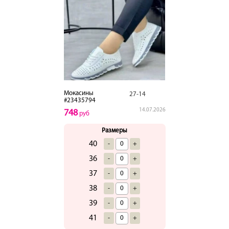
Мокасины
27-14
#23435794
14.07.2026
748
руб
Размеры
40
-
+
36
-
+
37
-
+
38
-
+
39
-
+
41
-
+