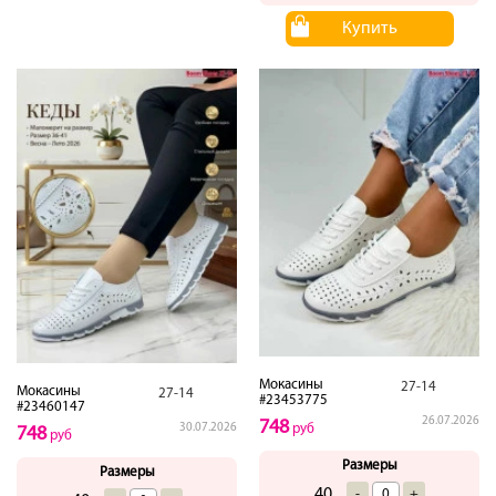
Купить
Мокасины
27-14
Мокасины
27-14
#23453775
#23460147
26.07.2026
748
30.07.2026
руб
748
руб
Размеры
Размеры
40
-
+