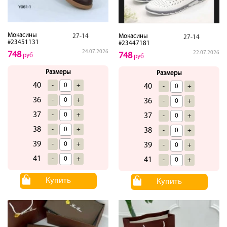
Мокасины
27-14
Мокасины
27-14
#23451131
#23447181
24.07.2026
748
22.07.2026
748
руб
руб
Размеры
Размеры
40
-
+
40
-
+
36
-
+
36
-
+
37
-
+
37
-
+
38
-
+
38
-
+
39
-
+
39
-
+
41
-
+
41
-
+
Купить
Купить