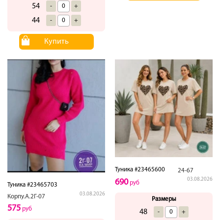
54
-
+
44
-
+
Купить
Туника #23465600
24-67
03.08.2026
690
руб
Туника #23465703
03.08.2026
Корпу.А.2Г-07
Размеры
575
руб
48
-
+