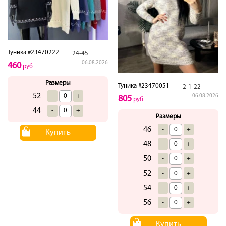
Туника #23470222
24-45
06.08.2026
460
руб
Размеры
Туника #23470051
2-1-22
52
-
+
06.08.2026
805
руб
44
-
+
Размеры
46
-
+
Купить
48
-
+
50
-
+
52
-
+
54
-
+
56
-
+
Купить