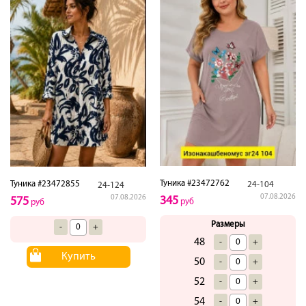
Туника #23472762
Туника #23472855
24-104
24-124
07.08.2026
07.08.2026
345
575
руб
руб
Размеры
-
+
48
-
+
Купить
50
-
+
52
-
+
54
-
+