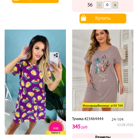
56
-
+
Купить
Туника #23464444
24-104
02.08.2026
345
руб
Размеры