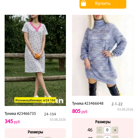
Купить
Туника #23466648
2-1-22
03.08.2026
805
руб
Туника #23466735
24-104
03.08.2026
345
Размеры
руб
46
-
+
Размеры