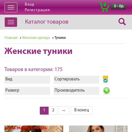
Вход
|
0 - 0р.
Открыть
Регистрация
навигацию
Каталог товаров
Открыть
навигацию
Главная
»
Женская одежда
» Туники
Женские туники
Товаров в категории: 175
Вид
Сортировать
Размер
Производитель
1
2
→
В конец