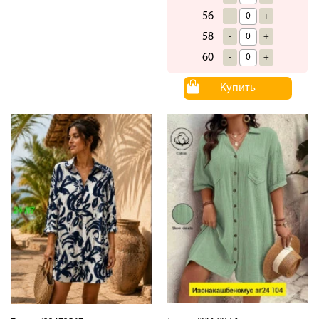
56
-
+
58
-
+
60
-
+
Купить