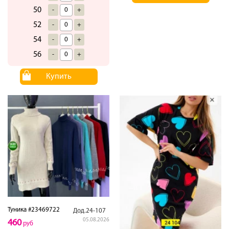
50
-
+
52
-
+
54
-
+
56
-
+
Купить
Туника #23469722
Дод.24-107
05.08.2026
460
руб