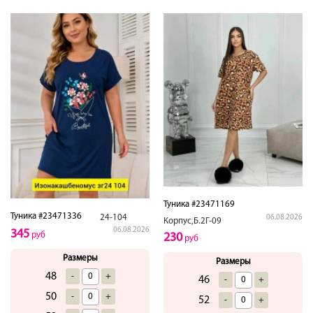
Туника #23471169
Туника #23471336
24-104
06.08.2026
Корпус,Б.2Г-09
06.08.2026
345
руб
230
руб
Размеры
Размеры
48
-
+
46
-
+
50
-
+
52
-
+