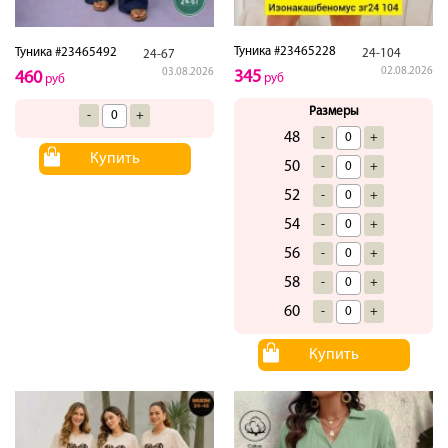
Туника #23465228
Туника #23465492
24-104
24-67
02.08.2026
03.08.2026
345
460
руб
руб
Размеры
-
+
48
-
+
Купить
50
-
+
52
-
+
54
-
+
56
-
+
58
-
+
60
-
+
Купить