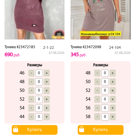
Туника #23472185
Туника #23472098
2-1-22
24-104
07.08.2026
07.08.2026
690
345
руб
руб
Размеры
Размеры
46
48
-
+
-
+
48
50
-
+
-
+
50
52
-
+
-
+
52
54
-
+
-
+
54
56
-
+
-
+
44
58
-
+
-
+
Купить
Купить