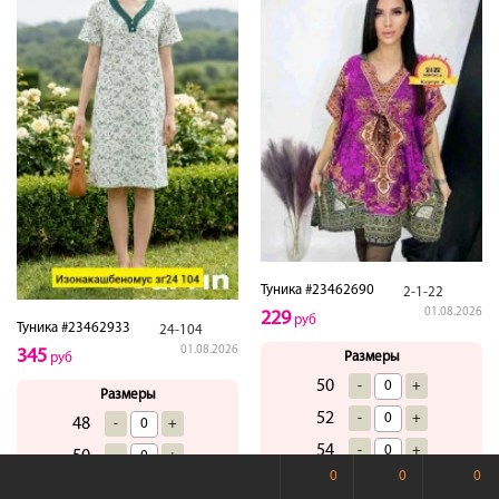
Туника #23462690
2-1-22
01.08.2026
229
руб
Туника #23462933
24-104
01.08.2026
345
Размеры
руб
50
-
+
Размеры
52
-
+
48
-
+
54
-
+
50
-
+
0
0
0
56
-
+
52
-
+