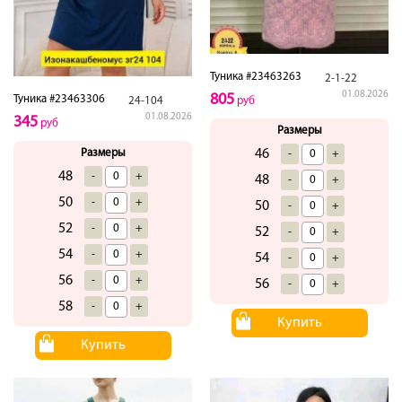
Туника #23463263
2-1-22
01.08.2026
805
Туника #23463306
24-104
руб
01.08.2026
345
руб
Размеры
Размеры
46
-
+
48
-
+
48
-
+
50
-
+
50
-
+
52
-
+
52
-
+
54
-
+
54
-
+
56
-
+
56
-
+
58
-
+
Купить
Купить