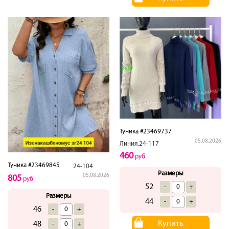
Туника #23469737
05.08.2026
Линия.24-117
460
руб
Туника #23469845
24-104
Размеры
05.08.2026
805
руб
52
-
+
Размеры
44
-
+
46
-
+
Купить
48
-
+