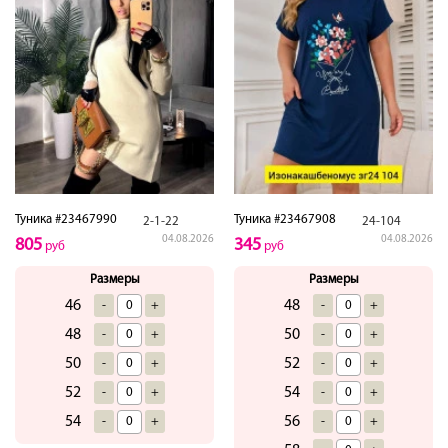
Туника #23467990
Туника #23467908
2-1-22
24-104
04.08.2026
04.08.2026
805
345
руб
руб
Размеры
Размеры
46
48
-
+
-
+
48
50
-
+
-
+
50
52
-
+
-
+
52
54
-
+
-
+
54
56
-
+
-
+