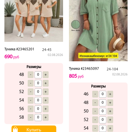
Туника #23465201
24-45
02.08.2026
690
руб
Размеры
Туника #23465097
24-104
48
-
+
02.08.2026
805
руб
50
-
+
Размеры
52
-
+
46
-
+
54
-
+
48
-
+
56
-
+
50
-
+
58
-
+
52
-
+
54
-
+
Купить