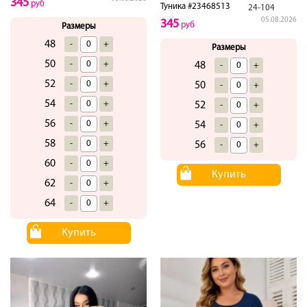
345
руб
Туника #23468513
24-104
05.08.2026
345
руб
Размеры
48
-
+
Размеры
50
-
+
48
-
+
52
-
+
50
-
+
54
-
+
52
-
+
56
-
+
54
-
+
58
-
+
56
-
+
60
-
+
Купить
62
-
+
64
-
+
Купить