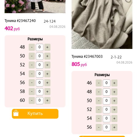
Туника #23467240
24-124
04.08.2026
402
руб
Размеры
48
-
+
50
-
+
Туника #23467003
2-1-22
04.08.2026
805
52
-
+
руб
54
-
+
Размеры
56
-
+
46
-
+
58
-
+
48
-
+
60
-
+
50
-
+
52
-
+
Купить
54
-
+
56
-
+