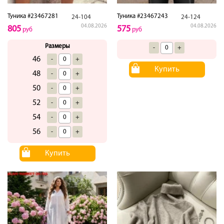
Туника #23467281
Туника #23467243
24-104
24-124
04.08.2026
04.08.2026
805
575
руб
руб
Размеры
-
+
46
-
+
Купить
48
-
+
50
-
+
52
-
+
54
-
+
56
-
+
Купить