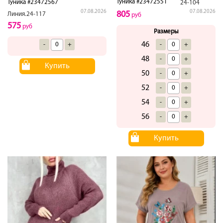
Туника #23472551
Туника #23472567
24-104
07.08.2026
07.08.2026
805
Линия.24-117
руб
575
руб
Размеры
46
-
+
-
+
48
-
+
Купить
50
-
+
52
-
+
54
-
+
56
-
+
Купить