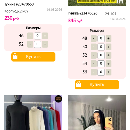
Туника #23470653
06.08.2026
Корпус,Б.2Г-09
Туника #23470626
24-104
230
руб
06.08.2026
345
руб
Размеры
Размеры
46
-
+
48
-
+
52
-
+
50
-
+
52
-
+
Купить
54
-
+
56
-
+
Купить