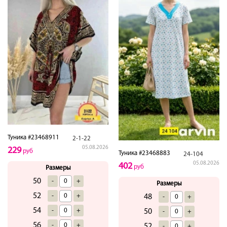
Туника #23468911
2-1-22
05.08.2026
229
руб
Туника #23468883
24-104
05.08.2026
402
руб
Размеры
50
-
+
Размеры
52
-
+
48
-
+
54
-
+
50
-
+
56
-
+
52
-
+