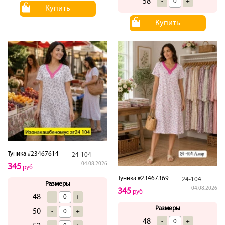
58
-
+
Купить
Купить
Туника #23467614
24-104
04.08.2026
345
руб
Туника #23467369
24-104
Размеры
04.08.2026
345
руб
48
-
+
Размеры
50
-
+
48
-
+