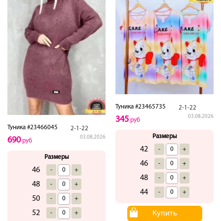
Туника #23465735
2-1-22
03.08.2026
345
руб
Туника #23466045
2-1-22
Размеры
03.08.2026
690
руб
42
-
+
Размеры
46
-
+
46
-
+
48
-
+
48
-
+
44
-
+
50
-
+
52
Купить
-
+