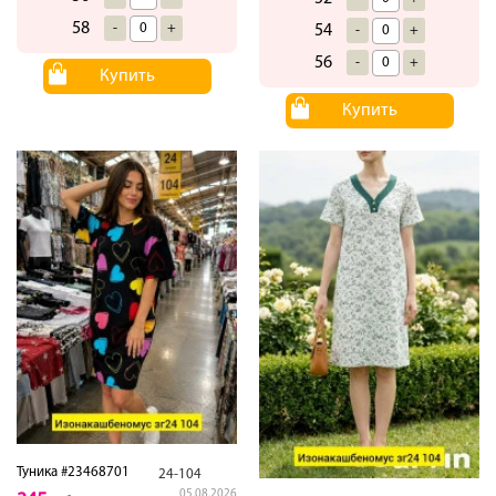
58
-
+
54
-
+
56
-
+
Купить
Купить
Туника #23468701
24-104
05.08.2026