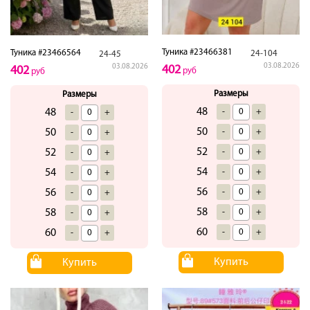
Туника #23466381
Туника #23466564
24-104
24-45
03.08.2026
03.08.2026
402
402
руб
руб
Размеры
Размеры
48
-
+
48
-
+
50
-
+
50
-
+
52
-
+
52
-
+
54
-
+
54
-
+
56
-
+
56
-
+
58
-
+
58
-
+
60
-
+
60
-
+
Купить
Купить