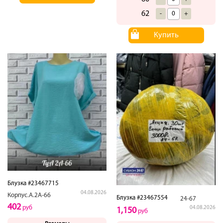
62
-
+
Купить
Блузка #23467715
04.08.2026
Корпус.А.2А-66
Блузка #23467554
24-67
402
руб
04.08.2026
1,150
руб