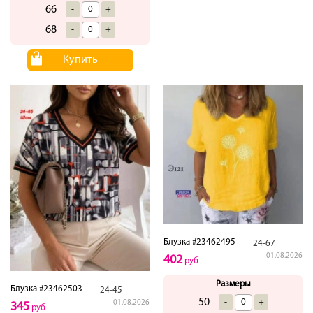
66
-
+
68
-
+
Купить
Блузка #23462495
24-67
01.08.2026
402
руб
Размеры
Блузка #23462503
24-45
50
-
+
01.08.2026
345
руб