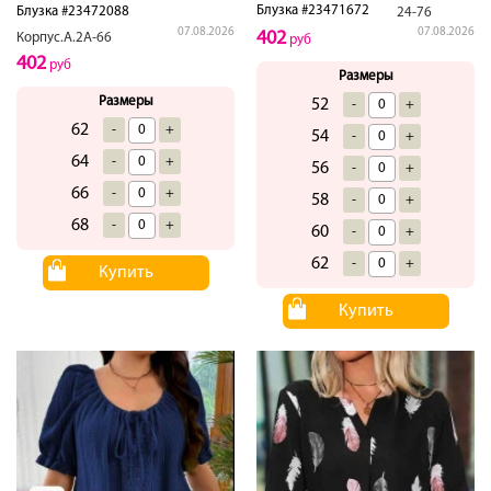
Блузка #23471672
Блузка #23472088
24-76
07.08.2026
07.08.2026
402
Корпус.А.2А-66
руб
402
руб
Размеры
Размеры
52
-
+
62
-
+
54
-
+
64
-
+
56
-
+
66
-
+
58
-
+
68
-
+
60
-
+
62
-
+
Купить
Купить