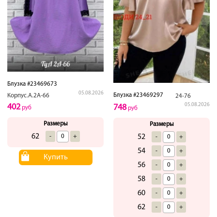
Блузка #23469673
05.08.2026
Блузка #23469297
Корпус.А.2А-66
24-76
05.08.2026
402
748
руб
руб
Размеры
Размеры
62
-
+
52
-
+
54
-
+
Купить
56
-
+
58
-
+
60
-
+
62
-
+