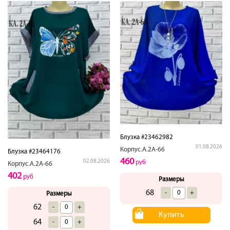
Блузка #23462982
01.08.2026
Корпус.А.2А-66
Блузка #23464176
460
02.08.2026
руб
Корпус.А.2А-66
402
руб
Размеры
68
-
+
Размеры
62
-
+
Купить
64
-
+