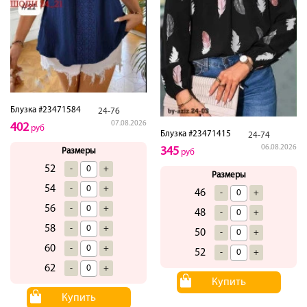
Блузка #23471584
24-76
07.08.2026
402
руб
Блузка #23471415
24-74
06.08.2026
345
Размеры
руб
52
-
+
Размеры
54
-
+
46
-
+
56
-
+
48
-
+
58
-
+
50
-
+
60
-
+
52
-
+
62
-
+
Купить
Купить