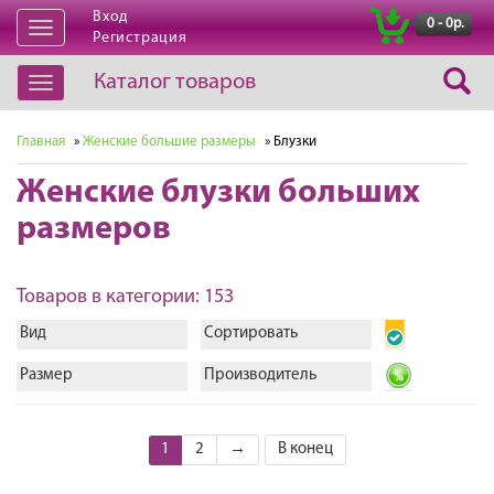
Вход
|
0 - 0р.
Открыть
Регистрация
навигацию
Каталог товаров
Открыть
навигацию
Главная
»
Женские большие размеры
» Блузки
Женские блузки больших
размеров
Товаров в категории: 153
Вид
Сортировать
Размер
Производитель
1
2
→
В конец