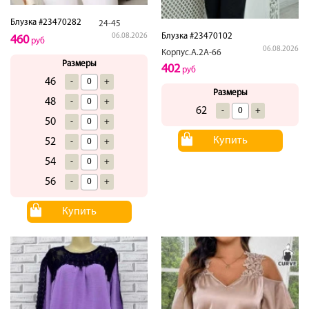
Блузка #23470282
24-45
Блузка #23470102
06.08.2026
460
руб
06.08.2026
Корпус.А.2А-66
Размеры
402
руб
46
-
+
Размеры
48
-
+
62
-
+
50
-
+
Купить
52
-
+
54
-
+
56
-
+
Купить