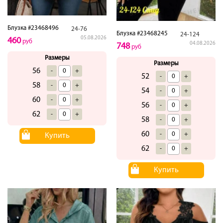
Блузка #23468496
24-76
Блузка #23468245
24-124
05.08.2026
460
руб
04.08.2026
748
руб
Размеры
Размеры
56
-
+
52
-
+
58
-
+
54
-
+
60
-
+
56
-
+
62
-
+
58
-
+
60
-
+
Купить
62
-
+
Купить