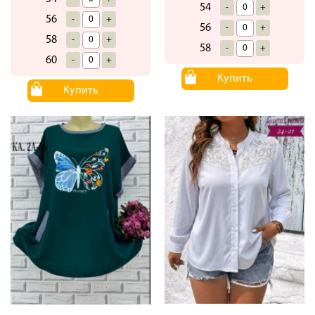
54
-
+
56
-
+
56
-
+
58
-
+
58
-
+
60
-
+
Купить
Купить