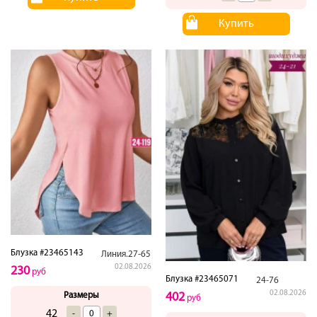
Купить
Блузка #23465143
Линия.27-65
02.08.2026
230
руб
Блузка #23465071
24-76
02.08.2026
402
Размеры
руб
42
-
+