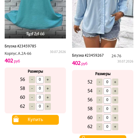
Блузка #23459785
30.07.2026
Корпус.А.2А-66
Блузка #23459267
24-76
402
руб
30.07.2026
402
руб
Размеры
Размеры
56
-
+
52
-
+
58
-
+
54
-
+
60
-
+
56
-
+
62
-
+
58
-
+
60
-
+
Купить
62
-
+