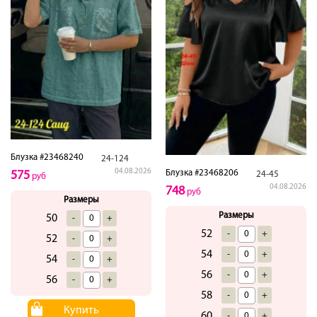
Блузка #23468240
24-124
04.08.2026
Блузка #23468206
575
24-45
руб
04.08.2026
748
руб
Размеры
Размеры
50
-
+
52
-
+
52
-
+
54
-
+
54
-
+
56
-
+
56
-
+
58
-
+
Купить
60
-
+