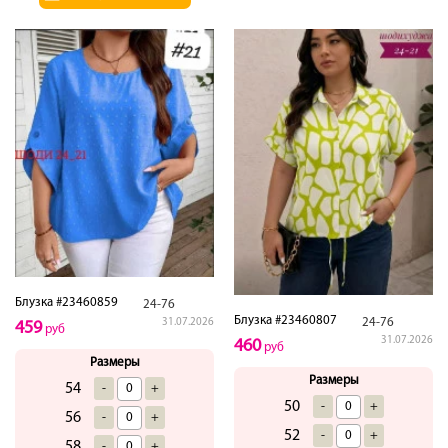
Блузка #23460859
24-76
Блузка #23460807
24-76
31.07.2026
459
руб
31.07.2026
460
руб
Размеры
Размеры
54
-
+
50
-
+
56
-
+
52
-
+
58
-
+