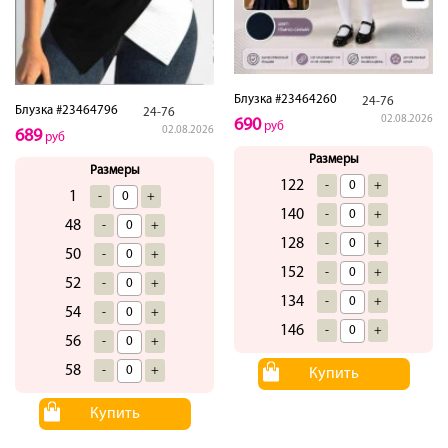
Блузка #23464260
24-76
Блузка #23464796
24-76
02.08.2026
690
руб
02.08.2026
689
руб
Размеры
Размеры
122
-
+
1
-
+
140
-
+
48
-
+
128
-
+
50
-
+
152
-
+
52
-
+
134
-
+
54
-
+
146
-
+
56
-
+
58
-
+
Купить
Купить