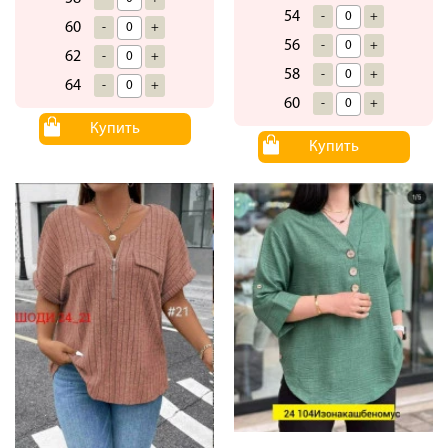
54
-
+
60
-
+
56
-
+
62
-
+
58
-
+
64
-
+
60
-
+
Купить
Купить