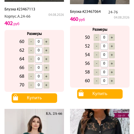
Блузка #23467113
Блузка #23467064
24-76
04.08.2026
Корпус.А.2А-66
04.08.2026
460
руб
402
руб
Размеры
Размеры
50
-
+
60
-
+
52
-
+
62
-
+
54
-
+
64
-
+
56
-
+
66
-
+
58
-
+
68
-
+
60
-
+
70
-
+
Купить
Купить