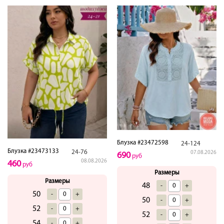
Блузка #23472598
24-124
Блузка #23473133
24-76
07.08.2026
690
руб
08.08.2026
460
руб
Размеры
Размеры
48
-
+
50
-
+
50
-
+
52
-
+
52
-
+
54
-
+