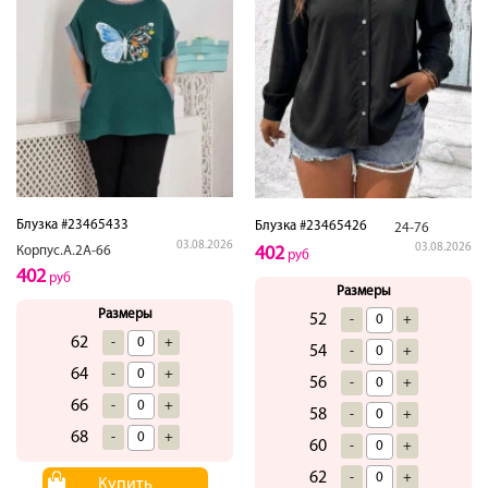
Блузка #23465433
Блузка #23465426
24-76
03.08.2026
03.08.2026
Корпус.А.2А-66
402
руб
402
руб
Размеры
Размеры
52
-
+
62
-
+
54
-
+
64
-
+
56
-
+
66
-
+
58
-
+
68
-
+
60
-
+
62
-
+
Купить