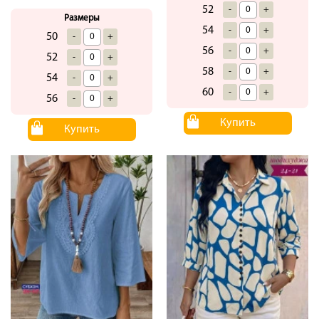
52
-
+
Размеры
54
-
+
50
-
+
56
-
+
52
-
+
58
-
+
54
-
+
60
-
+
56
-
+
Купить
Купить