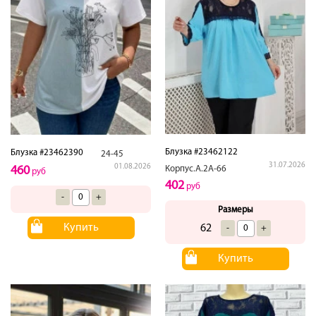
Блузка #23462122
Блузка #23462390
24-45
31.07.2026
01.08.2026
Корпус.А.2А-66
460
руб
402
руб
-
+
Размеры
Купить
62
-
+
Купить