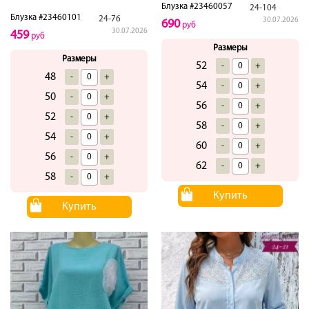
Блузка #23460057
24-104
Блузка #23460101
24-76
30.07.2026
690
руб
30.07.2026
459
руб
Размеры
Размеры
52
-
+
48
-
+
54
-
+
50
-
+
56
-
+
52
-
+
58
-
+
54
-
+
60
-
+
56
-
+
62
-
+
58
-
+
Купить
Купить