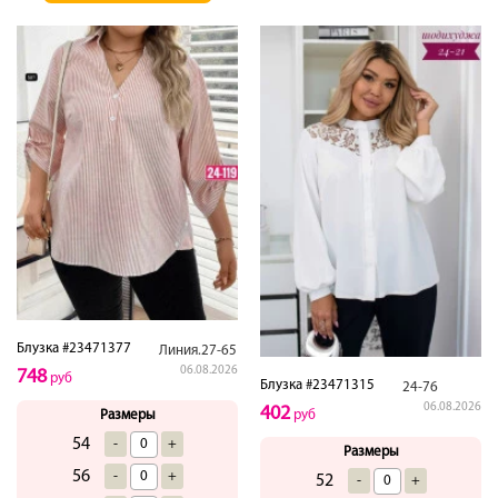
Блузка #23471377
Линия.27-65
06.08.2026
748
руб
Блузка #23471315
24-76
06.08.2026
402
Размеры
руб
54
-
+
Размеры
56
-
+
52
-
+