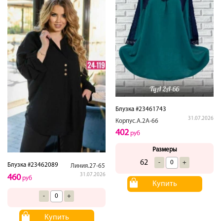
Блузка #23461743
31.07.2026
Корпус.А.2А-66
402
руб
Размеры
62
-
+
Блузка #23462089
Линия.27-65
31.07.2026
460
руб
Купить
-
+
Купить