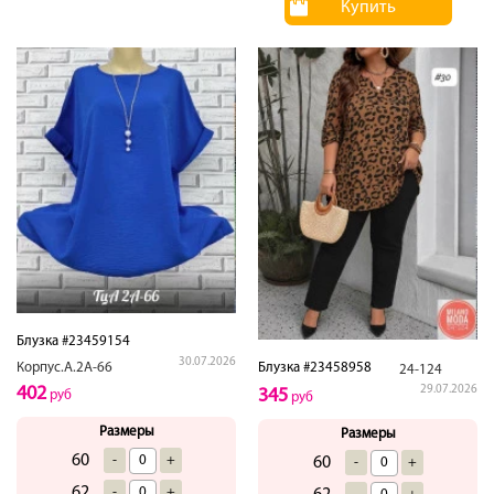
Купить
Блузка #23459154
30.07.2026
Корпус.А.2А-66
Блузка #23458958
24-124
402
29.07.2026
345
руб
руб
Размеры
Размеры
60
-
+
60
-
+
62
-
+