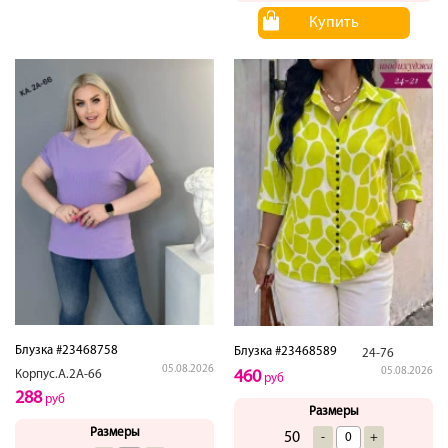
Купить
Блузка #23468758
Блузка #23468589
24-76
05.08.2026
05.08.2026
Корпус.А.2А-66
460
руб
288
руб
Размеры
Размеры
50
-
+