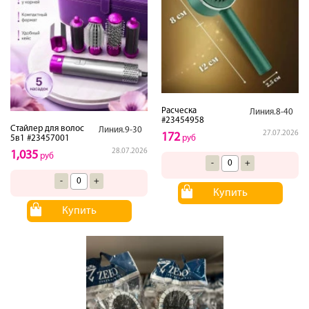
Расческа
Линия.8-40
#23454958
Стайлер для волос
Линия.9-30
27.07.2026
172
руб
5в1 #23457001
28.07.2026
1,035
руб
-
+
-
+
Купить
Купить