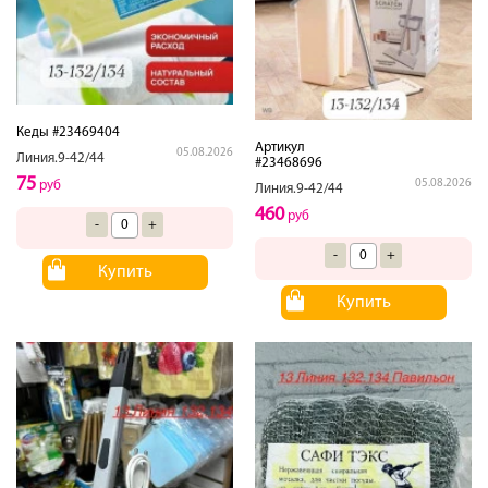
Кеды #23469404
Артикул
05.08.2026
Линия.9-42/44
#23468696
75
05.08.2026
руб
Линия.9-42/44
460
руб
-
+
-
+
Купить
Купить