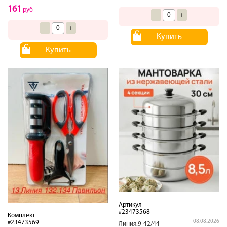
161
руб
-
+
-
+
Купить
Купить
Артикул
#23473568
Комплект
08.08.2026
#23473569
Линия.9-42/44