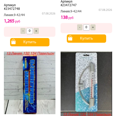
Артикул
Артикул
#23472747
#23472748
07.08.2026
Линия.9-42/44
07.08.2026
Линия.9-42/44
138
руб
1,265
руб
-
+
-
+
Купить
Купить