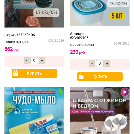
Артикул
Форма #23469406
#23469405
05.08.2026
Линия.9-42/44
05.08.2026
Линия.9-42/44
862
руб
230
руб
-
+
-
+
Купить
Купить