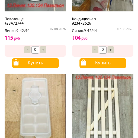
Полотенце
Кондиционер
#23472744
#23472626
07.08.2026
07.08.2026
Линия.9-42/44
Линия.9-42/44
115
104
руб
руб
-
+
-
+
Купить
Купить