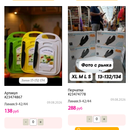
Перчатки
Артикул
#23474778
#23474867
09.08.2026
Линия.9-42/44
09.08.2026
Линия.9-42/44
288
руб
138
руб
-
+
-
+