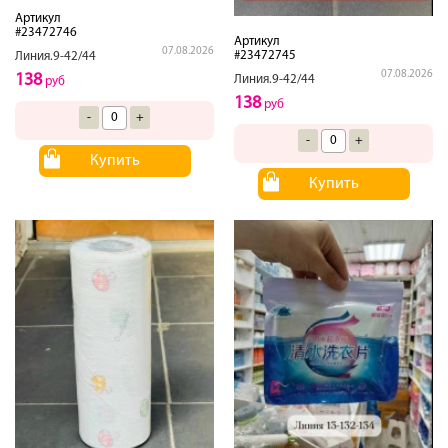
Артикул
#23472746
Артикул
07.08.2026
#23472745
Линия.9-42/44
07.08.2026
138
Линия.9-42/44
руб
138
руб
-
+
-
+
Купить
Купить