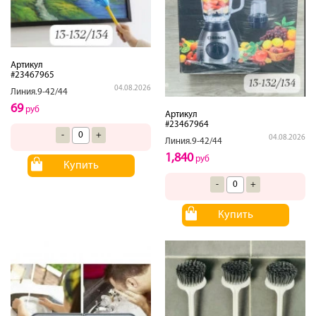
Артикул
#23467965
04.08.2026
Линия.9-42/44
69
руб
Артикул
#23467964
-
+
04.08.2026
Линия.9-42/44
1,840
руб
Купить
-
+
Купить