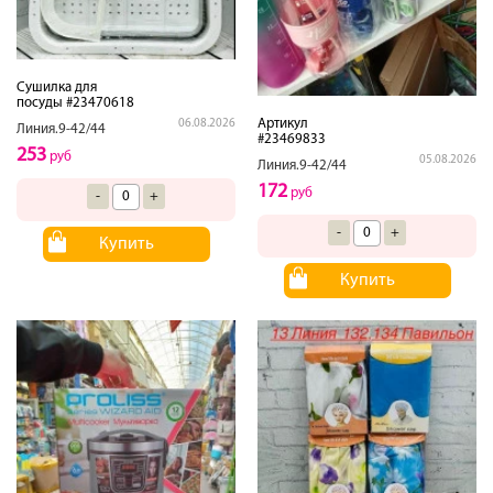
Сушилка для
посуды #23470618
Артикул
06.08.2026
Линия.9-42/44
#23469833
253
руб
05.08.2026
Линия.9-42/44
172
руб
-
+
-
+
Купить
Купить