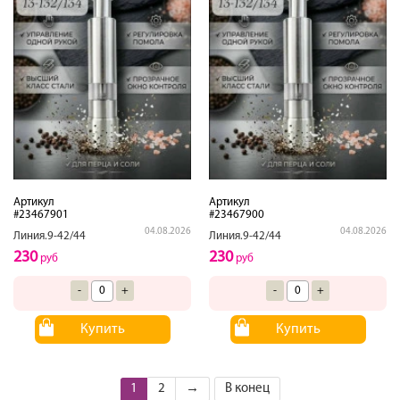
Артикул
Артикул
#23467901
#23467900
04.08.2026
04.08.2026
Линия.9-42/44
Линия.9-42/44
230
230
руб
руб
-
+
-
+
Купить
Купить
1
2
→
В конец