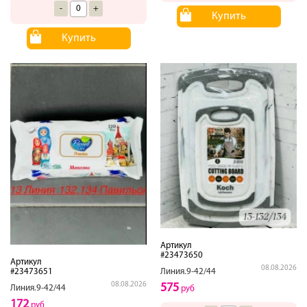
-
+
Купить
Купить
Артикул
#23473650
Артикул
08.08.2026
Линия.9-42/44
#23473651
08.08.2026
575
Линия.9-42/44
руб
172
руб