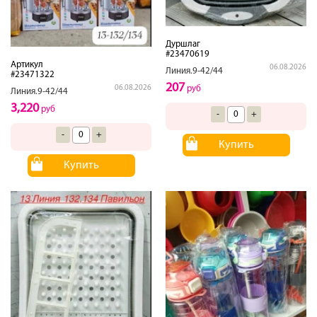
Дуршлаг
#23470619
Артикул
06.08.2026
Линия.9-42/44
#23471322
207
06.08.2026
руб
Линия.9-42/44
3,220
руб
-
+
-
+
Купить
Купить