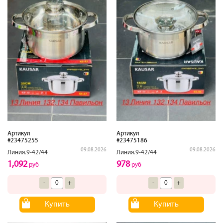
Артикул
Артикул
#23475255
#23475186
09.08.2026
09.08.2026
Линия.9-42/44
Линия.9-42/44
1,092
978
руб
руб
-
+
-
+
Купить
Купить