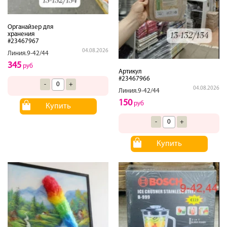
Органайзер для
хранения
#23467967
04.08.2026
Линия.9-42/44
345
руб
Артикул
#23467966
-
+
04.08.2026
Линия.9-42/44
150
руб
Купить
-
+
Купить