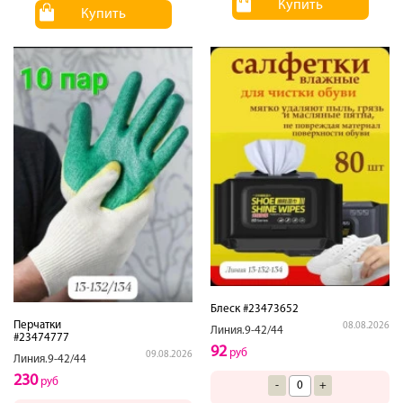
Купить
Купить
Блеск #23473652
Перчатки
08.08.2026
Линия.9-42/44
#23474777
92
руб
09.08.2026
Линия.9-42/44
230
руб
-
+