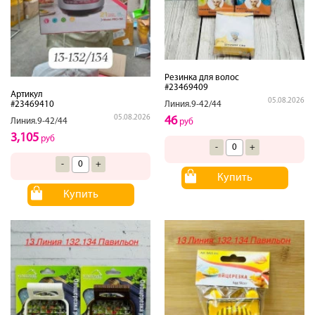
Резинка для волос
#23469409
Артикул
05.08.2026
#23469410
Линия.9-42/44
05.08.2026
46
Линия.9-42/44
руб
3,105
руб
-
+
-
+
Купить
Купить