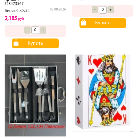
#23473567
-
+
08.08.2026
Линия.9-42/44
2,185
руб
Купить
-
+
Купить