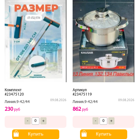
Комплект
Артикул
#23475120
#23475119
09.08.2026
09.08.2026
Линия.9-42/44
Линия.9-42/44
230
862
руб
руб
-
+
-
+
Купить
Купить