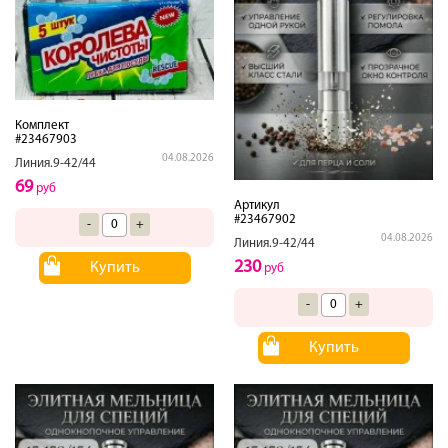
Комплект
#23467903
04.08.2026
Линия.9-42/44
69
руб
Артикул
#23467902
-
+
04.08.2026
Линия.9-42/44
230
Купить
руб
-
+
Купить