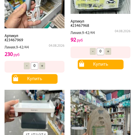
Артикул
#23467968
04.08.2026
Линия.9-42/44
Артикул
92
#23467969
руб
04.08.2026
Линия.9-42/44
-
+
230
руб
Купить
-
+
Купить