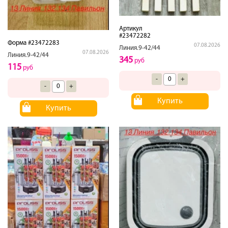
Артикул
#23472282
Форма #23472283
07.08.2026
Линия.9-42/44
07.08.2026
Линия.9-42/44
345
руб
115
руб
-
+
-
+
Купить
Купить