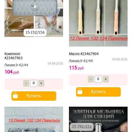
Комплект
Масло #23467904
#23467963
04.08.2026
Линия.9-42/44
04.08.2026
Линия.9-42/44
115
руб
104
руб
-
+
-
+
Купить
Купить