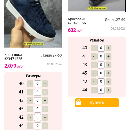
Кроссовки
Линия.27-60
#23471156
06.08.2026
632
руб
Размеры
40
-
+
Кроссовки
Линия.27-60
41
-
+
#23471226
43
-
+
06.08.2026
2,070
руб
45
-
+
Размеры
42
-
+
40
-
+
44
-
+
41
-
+
43
-
+
Купить
45
-
+
42
-
+
44
-
+