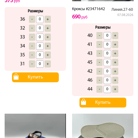
575
руб
Кроксы #23471642
Линия.27-60
Размеры
07.08.2026
690
руб
36
-
+
Размеры
32
-
+
40
-
+
33
-
+
41
-
+
34
-
+
43
-
+
35
-
+
45
-
+
31
-
+
42
-
+
Купить
46
-
+
44
-
+
Купить