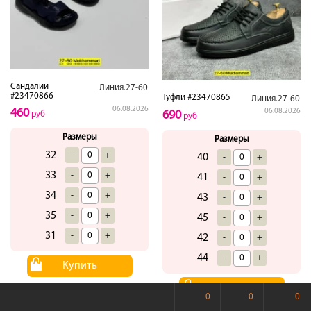
Сандалии
Линия.27-60
#23470866
Туфли #23470865
Линия.27-60
06.08.2026
460
06.08.2026
690
руб
руб
Размеры
Размеры
32
-
+
40
-
+
33
-
+
41
-
+
34
-
+
43
-
+
35
-
+
45
-
+
31
-
+
42
-
+
44
-
+
Купить
Купить
0
0
0