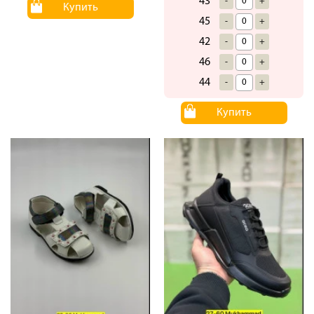
43
-
+
Купить
45
-
+
42
-
+
46
-
+
44
-
+
Купить