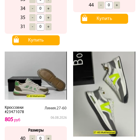
44
-
+
34
-
+
35
-
+
Купить
31
-
+
Купить
Кроссовки
Линия.27-60
#23471078
06.08.2026
805
руб
Размеры
40
-
+