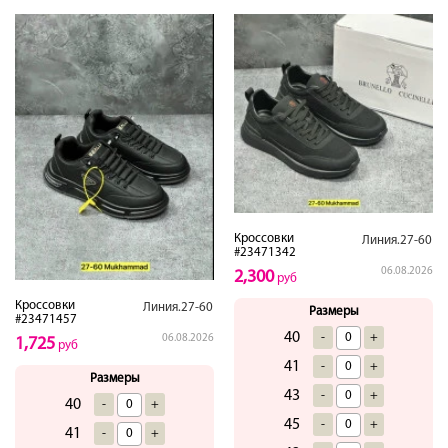
Кроссовки
Линия.27-60
#23471342
06.08.2026
2,300
руб
Кроссовки
Линия.27-60
Размеры
#23471457
40
-
+
06.08.2026
1,725
руб
41
-
+
Размеры
43
-
+
40
-
+
45
-
+
41
-
+