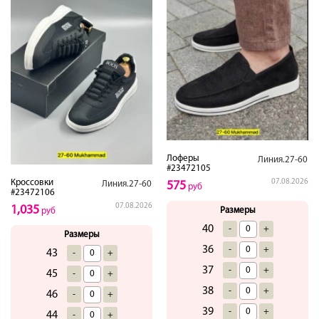
Лоферы
Линия.27-60
#23472105
07.08.2026
Кроссовки
575
Линия.27-60
руб
#23472106
07.08.2026
1,035
Размеры
руб
40
-
+
Размеры
36
-
+
43
-
+
37
-
+
45
-
+
38
-
+
46
-
+
39
-
+
44
-
+