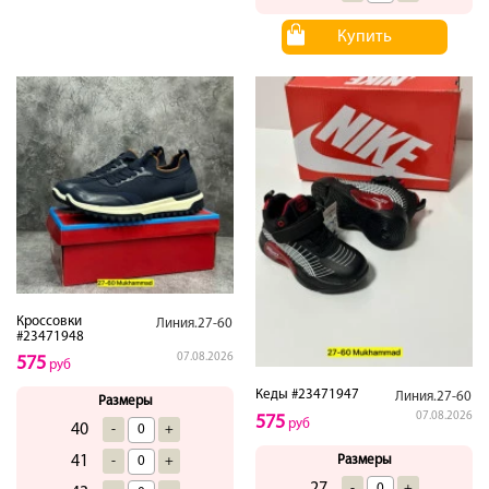
Купить
Кроссовки
Линия.27-60
#23471948
07.08.2026
575
руб
Кеды #23471947
Линия.27-60
Размеры
07.08.2026
575
руб
40
-
+
Размеры
41
-
+
27
-
+