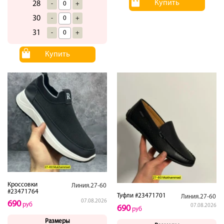
Купить
28
-
+
30
-
+
31
-
+
Купить
Кроссовки
Линия.27-60
#23471764
Туфли #23471701
Линия.27-60
07.08.2026
690
руб
07.08.2026
690
руб
Размеры