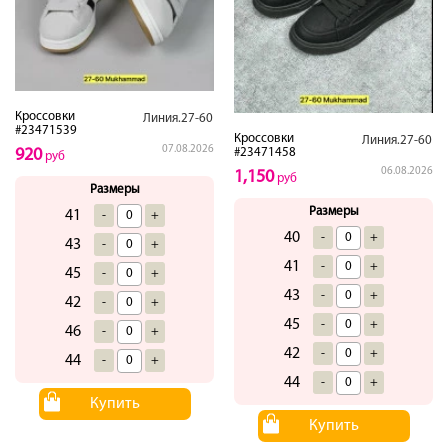
Кроссовки
Линия.27-60
#23471539
Кроссовки
Линия.27-60
07.08.2026
920
#23471458
руб
06.08.2026
1,150
руб
Размеры
Размеры
41
-
+
40
-
+
43
-
+
41
-
+
45
-
+
43
-
+
42
-
+
45
-
+
46
-
+
42
-
+
44
-
+
44
-
+
Купить
Купить