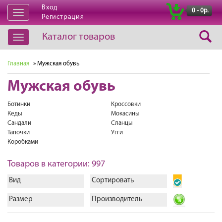
Вход
|
0 - 0р.
Открыть
Регистрация
навигацию
Каталог товаров
Открыть
навигацию
Главная
» Мужская обувь
Мужская обувь
Ботинки
Кроссовки
Кеды
Мокасины
Сандали
Сланцы
Тапочки
Угги
Коробками
Товаров в категории: 997
Вид
Сортировать
Размер
Производитель