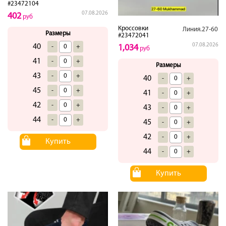
#23472104
07.08.2026
402
руб
Кроссовки
Линия.27-60
Размеры
#23472041
07.08.2026
40
-
+
1,034
руб
41
-
+
Размеры
43
-
+
40
-
+
45
-
+
41
-
+
42
-
+
43
-
+
44
-
+
45
-
+
42
-
+
Купить
44
-
+
Купить