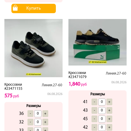
Купить
Кроссовки
Линия.27-60
#23471079
06.08.2026
1,840
руб
Кроссовки
Линия.27-60
#23471155
Размеры
06.08.2026
575
руб
41
-
+
Размеры
43
-
+
36
-
+
45
-
+
32
-
+
42
-
+
33
-
+