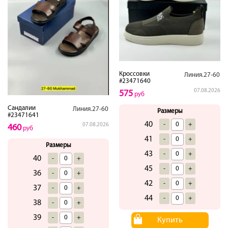
Кроссовки
Линия.27-60
#23471640
07.08.2026
575
руб
Сандалии
Линия.27-60
Размеры
#23471641
40
-
+
07.08.2026
460
руб
41
-
+
Размеры
43
-
+
40
-
+
45
-
+
36
-
+
42
-
+
37
-
+
44
-
+
38
-
+
39
-
+
Купить