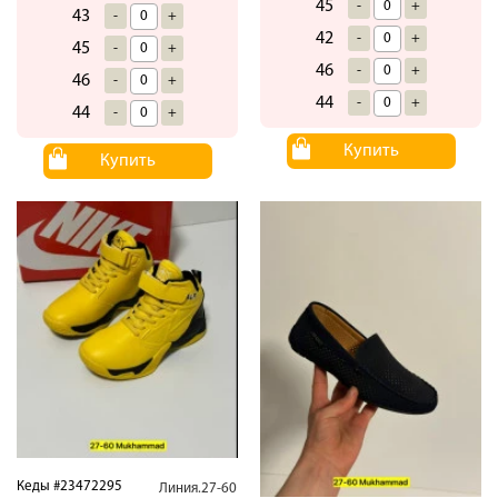
45
-
+
43
-
+
42
-
+
45
-
+
46
-
+
46
-
+
44
-
+
44
-
+
Купить
Купить
Кеды #23472295
Линия.27-60