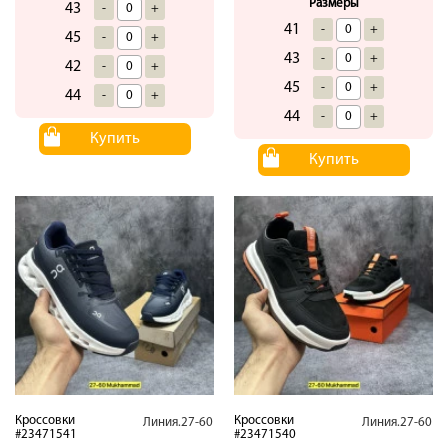
Размеры
43
-
+
41
-
+
45
-
+
43
-
+
42
-
+
45
-
+
44
-
+
44
-
+
Купить
Купить
Кроссовки
Кроссовки
Линия.27-60
Линия.27-60
#23471541
#23471540