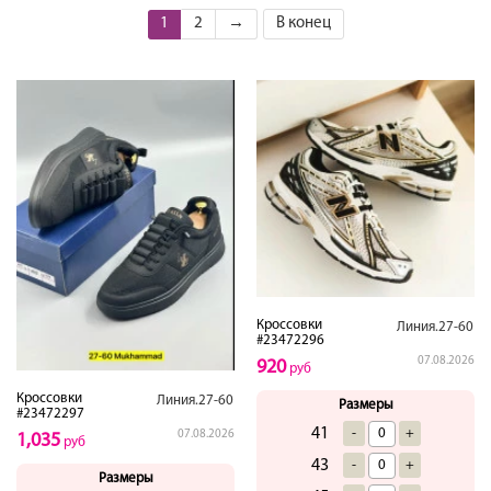
1
2
→
В конец
Кроссовки
Линия.27-60
#23472296
07.08.2026
920
руб
Кроссовки
Линия.27-60
Размеры
#23472297
41
-
+
07.08.2026
1,035
руб
43
-
+
Размеры