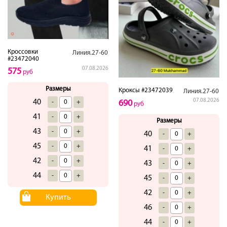
Кроссовки
Линия.27-60
#23472040
07.08.2026
575
руб
Размеры
Кроксы #23472039
Линия.27-60
07.08.2026
40
-
+
690
руб
41
-
+
Размеры
43
-
+
40
-
+
45
-
+
41
-
+
42
-
+
43
-
+
44
-
+
45
-
+
42
-
+
Купить
46
-
+
44
-
+