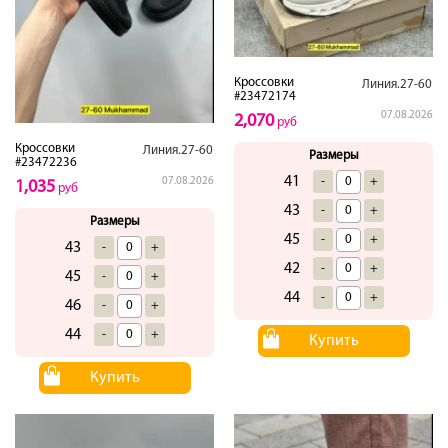
Кроссовки
Линия.27-60
#23472174
07.08.2026
2,070
руб
Кроссовки
Линия.27-60
Размеры
#23472236
41
-
+
07.08.2026
1,035
руб
43
-
+
Размеры
45
-
+
43
-
+
42
-
+
45
-
+
44
-
+
46
-
+
44
-
+
Купить
Купить