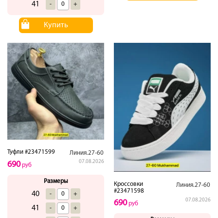
41
-
+
Купить
Туфли #23471599
Линия.27-60
07.08.2026
690
руб
Размеры
Кроссовки
Линия.27-60
#23471598
40
-
+
07.08.2026
690
руб
41
-
+