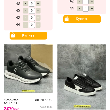
42
-
+
43
-
+
44
-
+
45
-
+
42
-
+
Купить
44
-
+
Купить
Кроссовки
Линия.27-60
#23471341
06.08.2026
2,070
руб