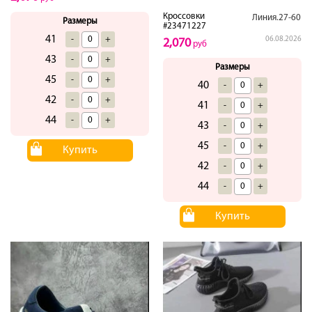
Кроссовки
Линия.27-60
Размеры
#23471227
41
-
+
06.08.2026
2,070
руб
43
-
+
Размеры
45
-
+
40
-
+
42
-
+
41
-
+
44
-
+
43
-
+
45
-
+
Купить
42
-
+
44
-
+
Купить