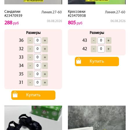
Сандалии
Кроссовки
Линия.27-60
Линия.27-60
#23470939
#23470938
06.08.2026
06.08.2026
288
805
руб
руб
Размеры
Размеры
36
43
-
+
-
+
32
42
-
+
-
+
33
-
+
Купить
34
-
+
35
-
+
31
-
+
Купить