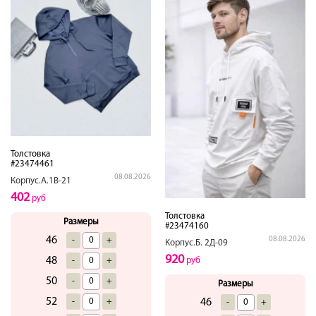
Толстовка
#23474461
08.08.2026
Корпус.А.1В-21
402
руб
Толстовка
Размеры
#23474160
46
-
+
08.08.2026
Корпус.Б. 2Д-09
920
48
-
+
руб
50
-
+
Размеры
52
-
+
46
-
+