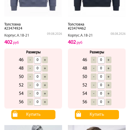
Толстовка
Толстовка
#23474924
#23474462
09.08.2026
08.08.2026
Корпус.А.1В-21
Корпус.А.1В-21
402
402
руб
руб
Размеры
Размеры
46
46
-
+
-
+
48
48
-
+
-
+
50
50
-
+
-
+
52
52
-
+
-
+
54
54
-
+
-
+
56
56
-
+
-
+
Купить
Купить