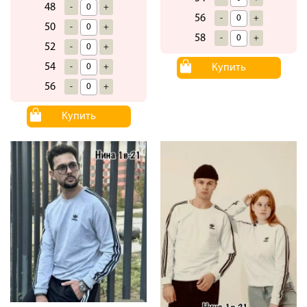
48
-
+
56
-
+
50
-
+
58
-
+
52
-
+
54
Купить
-
+
56
-
+
Купить