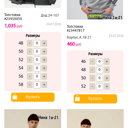
Толстовка
Дод.24-107
#23450050
24.07.2026
1,035
руб
Толстовка
#23447817
Размеры
23.07.2026
Корпус.А.1В-21
48
-
+
460
руб
50
-
+
Размеры
52
-
+
46
-
+
54
-
+
48
-
+
56
-
+
50
-
+
58
-
+
52
-
+
Купить
Купить