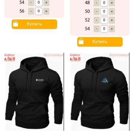
54
-
+
48
-
+
56
-
+
50
-
+
52
-
+
Купить
54
-
+
Купить