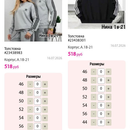
Толстовка
#23438301
16.07.2026
Корпус.А.1В-21
Толстовка
#23438983
518
руб
16.07.2026
Корпус.А.1В-21
Размеры
518
руб
46
-
+
Размеры
48
-
+
46
-
+
50
-
+
48
-
+
52
-
+
50
-
+
54
-
+
52
-
+
56
-
+
54
-
+
44
-
+
56
-
+