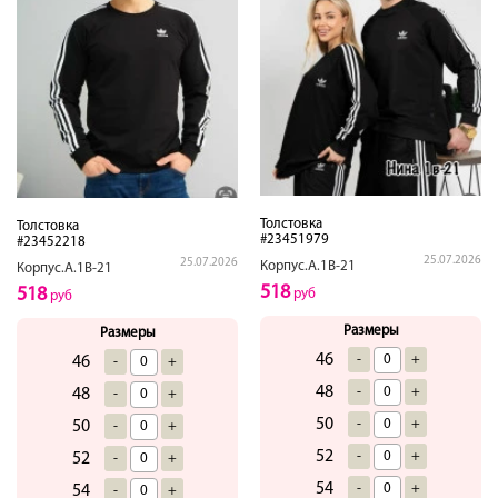
Толстовка
Толстовка
#23451979
#23452218
25.07.2026
25.07.2026
Корпус.А.1В-21
Корпус.А.1В-21
518
518
руб
руб
Размеры
Размеры
46
-
+
46
-
+
48
-
+
48
-
+
50
-
+
50
-
+
52
-
+
52
-
+
54
-
+
54
-
+