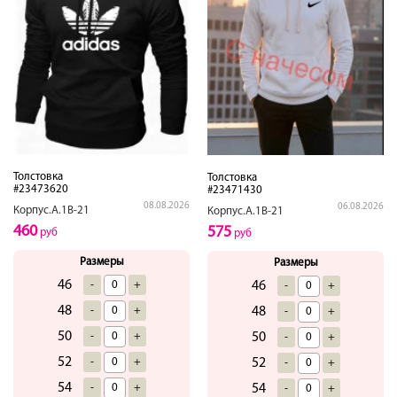
Толстовка
Толстовка
#23473620
#23471430
08.08.2026
06.08.2026
Корпус.А.1В-21
Корпус.А.1В-21
460
575
руб
руб
Размеры
Размеры
46
-
+
46
-
+
48
-
+
48
-
+
50
-
+
50
-
+
52
-
+
52
-
+
54
-
+
54
-
+