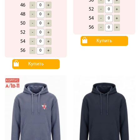
50
-
+
46
-
+
52
-
+
48
-
+
54
-
+
50
-
+
56
-
+
52
-
+
Купить
54
-
+
56
-
+
Купить