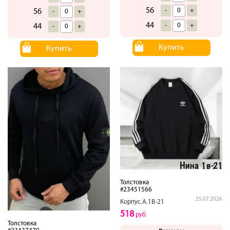
56
-
+
56
-
+
44
-
+
44
-
+
Купить
Купить
Толстовка
#23451566
25.07.2026
Корпус.А.1В-21
518
руб
Толстовка