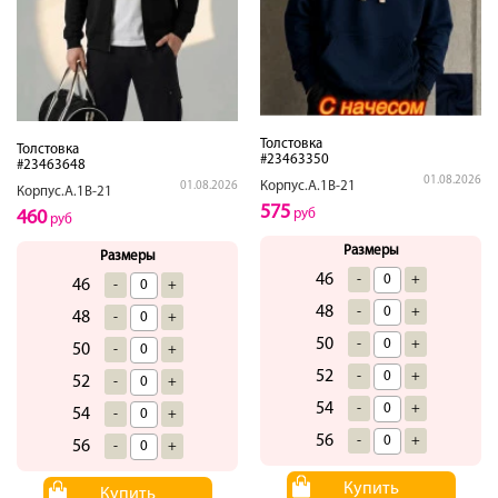
Толстовка
Толстовка
#23463350
#23463648
01.08.2026
Корпус.А.1В-21
01.08.2026
Корпус.А.1В-21
575
руб
460
руб
Размеры
Размеры
46
-
+
46
-
+
48
-
+
48
-
+
50
-
+
50
-
+
52
-
+
52
-
+
54
-
+
54
-
+
56
-
+
56
-
+
Купить
Купить