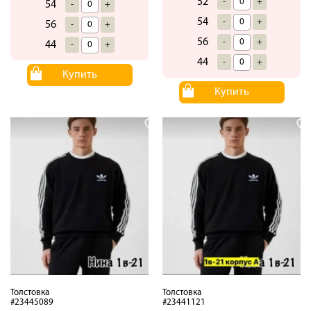
52
-
+
54
-
+
54
-
+
56
-
+
56
-
+
44
-
+
44
-
+
Купить
Купить
Толстовка
Толстовка
#23445089
#23441121