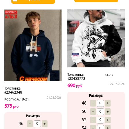
Толстовка
24-67
#23458772
29.07.2026
690
руб
Толстовка
#23462348
Размеры
01.08.2026
Корпус.А.1В-21
48
-
+
575
руб
50
-
+
Размеры
52
-
+
46
-
+
54
-
+