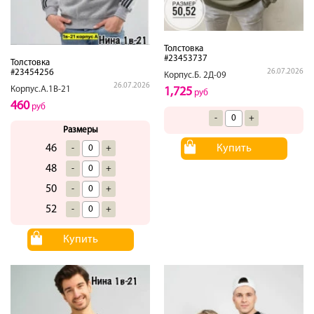
Толстовка
#23453737
Толстовка
#23454256
26.07.2026
Корпус.Б. 2Д-09
26.07.2026
Корпус.А.1В-21
1,725
руб
460
руб
-
+
Размеры
46
Купить
-
+
48
-
+
50
-
+
52
-
+
Купить