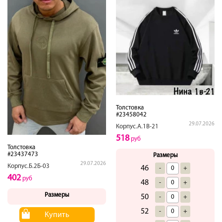
Толстовка
#23458042
29.07.2026
Корпус.А.1В-21
518
руб
Толстовка
#23437473
Размеры
29.07.2026
Корпус.Б.2Б-03
46
-
+
402
руб
48
-
+
Размеры
50
-
+
52
-
+
Купить