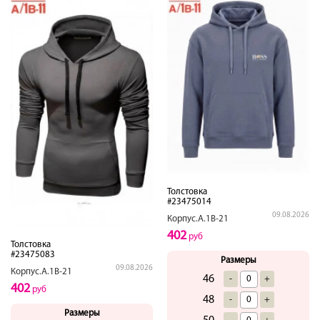
Толстовка
#23475014
09.08.2026
Корпус.А.1В-21
402
руб
Толстовка
#23475083
Размеры
09.08.2026
Корпус.А.1В-21
46
-
+
402
руб
48
-
+
Размеры