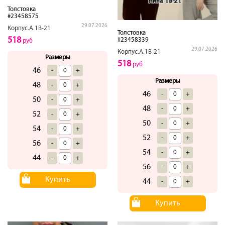
Толстовка
#23458575
29.07.2026
Корпус.А.1В-21
Толстовка
518
#23458339
руб
29.07.2026
Корпус.А.1В-21
Размеры
518
руб
46
-
+
Размеры
48
-
+
46
-
+
50
-
+
48
-
+
52
-
+
50
-
+
54
-
+
52
-
+
56
-
+
54
-
+
44
-
+
56
-
+
Купить
44
-
+
Купить