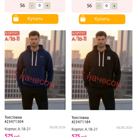
56
-
+
56
-
+
Купить
Купить
Толстовка
Толстовка
#23471304
#23471184
06.08.2026
06.08.2026
Корпус.А.1В-21
Корпус.А.1В-21
575
575
руб