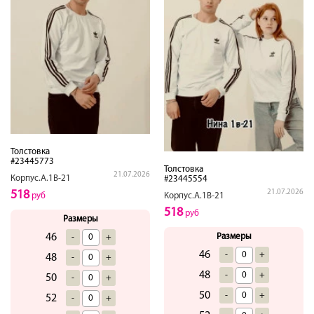
Толстовка
#23445773
Толстовка
21.07.2026
Корпус.А.1В-21
#23445554
518
21.07.2026
руб
Корпус.А.1В-21
518
руб
Размеры
46
Размеры
-
+
46
-
+
48
-
+
48
-
+
50
-
+
50
-
+
52
-
+