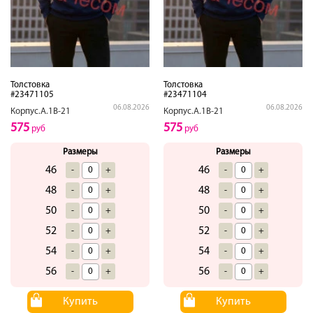
Толстовка
Толстовка
#23471105
#23471104
06.08.2026
06.08.2026
Корпус.А.1В-21
Корпус.А.1В-21
575
575
руб
руб
Размеры
Размеры
46
46
-
+
-
+
48
48
-
+
-
+
50
50
-
+
-
+
52
52
-
+
-
+
54
54
-
+
-
+
56
56
-
+
-
+
Купить
Купить