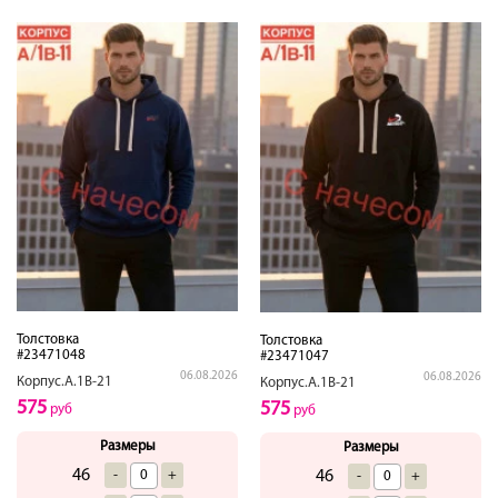
Толстовка
Толстовка
#23471048
#23471047
06.08.2026
06.08.2026
Корпус.А.1В-21
Корпус.А.1В-21
575
575
руб
руб
Размеры
Размеры
46
-
+
46
-
+