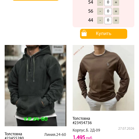
54
-
+
56
-
+
44
-
+
Купить
Толстовка
#23454736
27.07.2026
Корпус.Б. 2Д-09
Толстовка
Линия.24-60
1,495
руб
#23455280