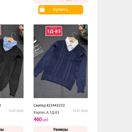
Купить
4
Свитер #23443233
19.07.2026
19.07.2026
Корпус.А.1Д-83
460
руб
ры
Размеры