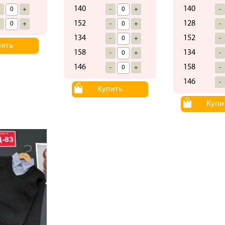
140
140
-
+
-
+
-
152
128
-
+
-
+
-
134
152
-
+
-
пить
158
134
-
+
-
146
158
-
+
-
146
-
Купить
Купи