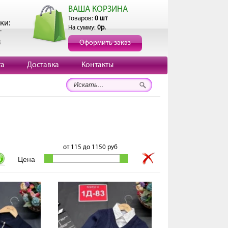
ВАША КОРЗИНА
Товаров:
0 шт
ки:
На сумму:
0р.
г
3
Оформить заказ
та
Доставка
Контакты
от
115
до
1150
руб