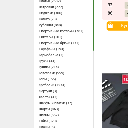
Платья (2682)
92
Ветровки (222)
86
Пиджаки (306)
Пальто (73)
Рубашки (848)
Ку
Спортивные костюмы (781)
Свитеры (101)
Спортивные брюки (131)
Сарафаны (194)
Термобелье (2)
Трусы (44)
Туники (214)
Толстовки (559)
Топы (155)
Футболки (1534)
Фартуки (3)
Халаты (42)
Шарфы и платки (37)
Шорты (463)
Штаны (667)
Юбки (320)
Плащи (5)