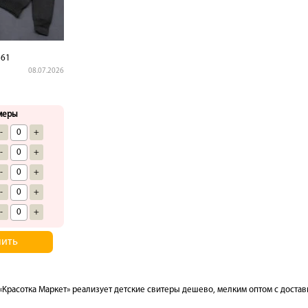
361
08.07.2026
меры
-
+
-
+
-
+
-
+
-
+
пить
«Красотка Маркет» реализует детские свитеры дешево, мелким оптом с доставк