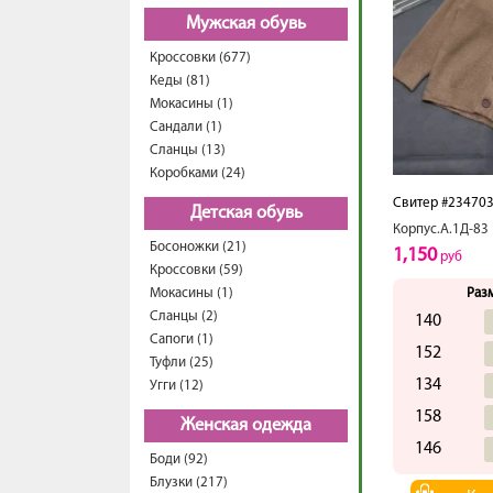
Мужская обувь
Кроссовки (677)
Кеды (81)
Мокасины (1)
Сандали (1)
Сланцы (13)
Коробками (24)
Свитер #23470
Детская обувь
Корпус.А.1Д-83
Босоножки (21)
1,150
руб
Кроссовки (59)
Мокасины (1)
Раз
Сланцы (2)
140
Сапоги (1)
152
Туфли (25)
134
Угги (12)
158
Женская одежда
146
Боди (92)
Блузки (217)