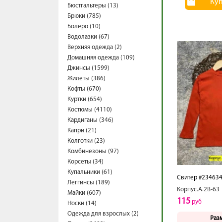
Ку
Бюстгальтеры (13)
Брюки (785)
Болеро (10)
Водолазки (67)
Верхняя одежда (2)
Домашняя одежда (109)
Джинсы (1599)
Жилеты (386)
Кофты (670)
Куртки (654)
Костюмы (4110)
Кардиганы (346)
Капри (21)
Колготки (23)
Комбинезоны (97)
Корсеты (34)
Купальники (61)
Свитер #23463
Леггинсы (189)
Корпус.А.2В-63
Майки (607)
115
руб
Носки (14)
Одежда для взрослых (2)
Раз