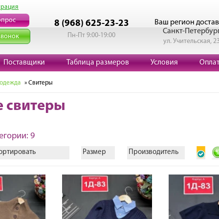
трация
опрос
Ваш регион достав
8 (968) 625-23-23
Санкт-Петербур
Пн-Пт 9:00-19:00
звонок
ул. Учительская, 2
Поставщики
Таблица размеров
Условия
Опла
 одежда
» Свитеры
е свитеры
егории: 9
ортировать
Размер
Производитель