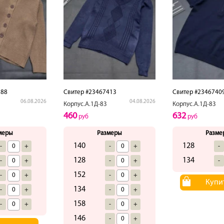
388
Свитер #23467413
Свитер #2346740
06.08.2026
04.08.2026
Корпус.А.1Д-83
Корпус.А.1Д-83
460
632
руб
руб
меры
Размеры
Разме
140
128
-
+
-
+
-
128
134
-
+
-
+
-
152
-
+
-
+
Купи
134
-
+
-
+
158
-
+
-
+
146
-
+