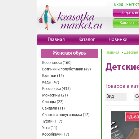
Вход
|
Регис
Задать в
Заказать 
Главная
Каталог
Новинки
Главная
»
Детская
Женская обувь
Босоножки (160)
Детски
Ботинки и полуботинки (49)
Балетки (15)
Кеды (47)
Товаров в кат
Кроссовки (435)
Мокасины (21)
Вид
С
Сланцы (22)
Сандали (11)
Сапоги и полусапожки (12)
Туфли (117)
Угги (11)
Коробками (17)