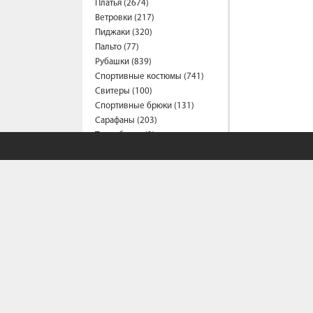
Платья (2674)
Ветровки (217)
Пиджаки (320)
Пальто (77)
Рубашки (839)
Спортивные костюмы (741)
Свитеры (100)
Спортивные брюки (131)
Сарафаны (203)
Термобелье (2)
Трусы (44)
Туники (219)
Толстовки (580)
Топы (164)
Футболки (1563)
Фартуки (3)
Халаты (15)
Шарфы и платки (45)
Шорты (464)
Штаны (686)
Юбки (316)
Плащи (9)