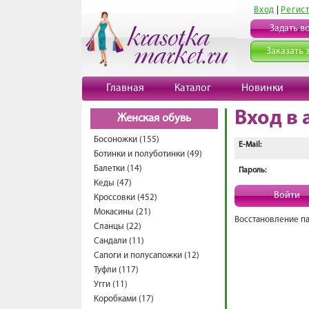
Вход
|
Регис
Задать в
Заказать 
Главная
Каталог
Новинки
Вход в 
Женская обувь
Босоножки (155)
E-Mail:
Ботинки и полуботинки (49)
Балетки (14)
Пароль:
Кеды (47)
Войти
Кроссовки (452)
Мокасины (21)
Восстановление п
Сланцы (22)
Сандали (11)
Сапоги и полусапожки (12)
Туфли (117)
Угги (11)
Коробками (17)