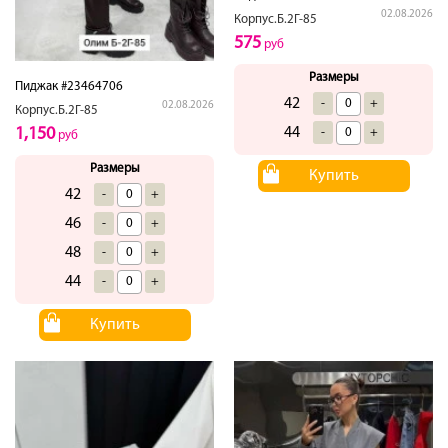
02.08.2026
Корпус.Б.2Г-85
575
руб
Размеры
Пиджак #23464706
42
-
+
02.08.2026
Корпус.Б.2Г-85
44
1,150
-
+
руб
Размеры
Купить
42
-
+
46
-
+
48
-
+
44
-
+
Купить