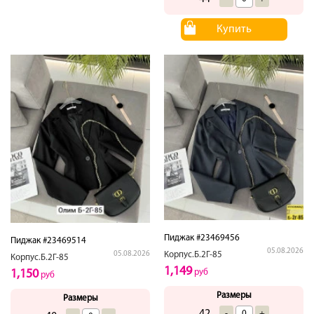
Купить
Пиджак #23469456
Пиджак #23469514
05.08.2026
05.08.2026
Корпус.Б.2Г-85
Корпус.Б.2Г-85
1,149
1,150
руб
руб
Размеры
Размеры
-
+