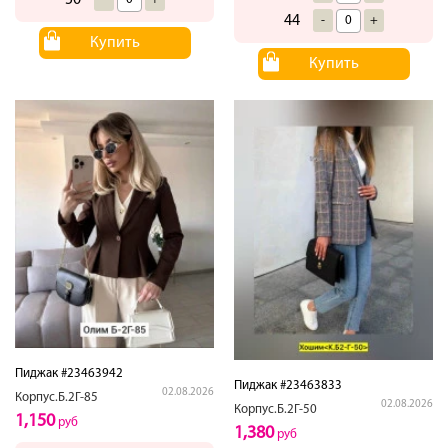
44
-
+
Купить
Купить
Пиджак #23463942
Пиджак #23463833
02.08.2026
Корпус.Б.2Г-85
02.08.2026
Корпус.Б.2Г-50
1,150
руб
1,380
руб