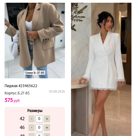
Пиджак #23465622
03.08.2026
Корпус.Б.2Г-85
575
руб
Размеры
42
-
+
46
-
+