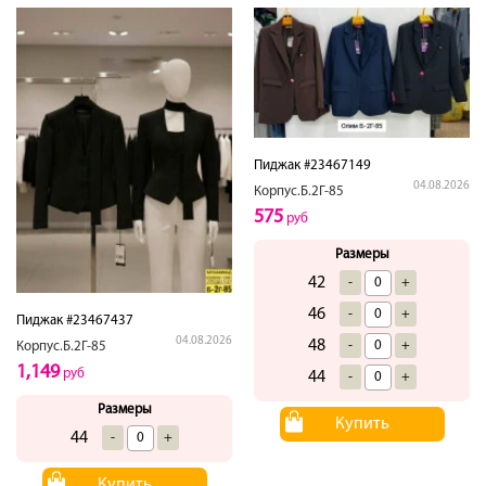
Пиджак #23467149
04.08.2026
Корпус.Б.2Г-85
575
руб
Размеры
42
-
+
46
-
+
Пиджак #23467437
04.08.2026
48
-
+
Корпус.Б.2Г-85
1,149
руб
44
-
+
Размеры
Купить
44
-
+
Купить