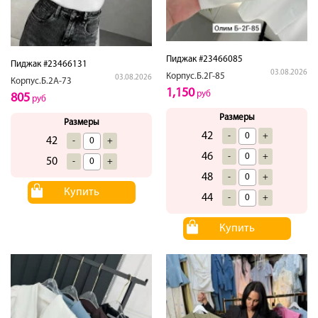
Пиджак #23466085
Пиджак #23466131
03.08.2026
Корпус.Б.2Г-85
03.08.2026
Корпус.Б.2А-73
1,150
руб
805
руб
Размеры
Размеры
42
-
+
42
-
+
46
-
+
50
-
+
48
-
+
Купить
44
-
+
Купить