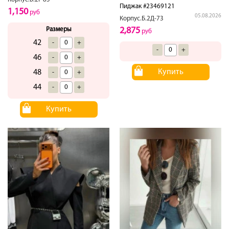
Пиджак #23469121
1,150
руб
05.08.2026
Корпус.Б.2Д-73
2,875
Размеры
руб
42
-
+
-
+
46
-
+
Купить
48
-
+
44
-
+
Купить