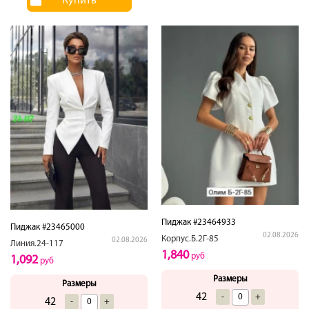
Купить
Пиджак #23464933
Пиджак #23465000
02.08.2026
Корпус.Б.2Г-85
02.08.2026
Линия.24-117
1,840
руб
1,092
руб
Размеры
Размеры
42
-
+
42
-
+