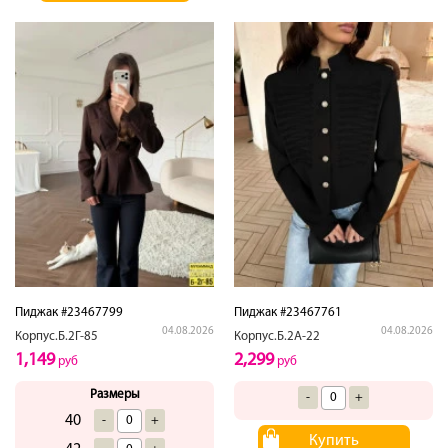
Пиджак #23467799
Пиджак #23467761
04.08.2026
04.08.2026
Корпус.Б.2Г-85
Корпус.Б.2А-22
1,149
2,299
руб
руб
Размеры
-
+
40
-
+
Купить