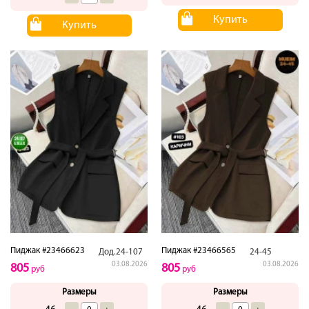
Купить
Купить
Пиджак #23466623
Пиджак #23466565
Дод.24-107
24-45
03.08.2026
03.08.2026
805
805
руб
руб
Размеры
Размеры