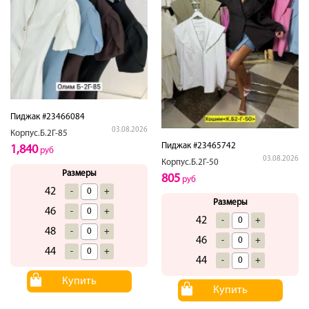
Пиджак #23466084
03.08.2026
Корпус.Б.2Г-85
Пиджак #23465742
1,840
руб
03.08.2026
Корпус.Б.2Г-50
Размеры
805
руб
42
-
+
Размеры
46
-
+
42
-
+
48
-
+
46
-
+
44
-
+
44
-
+
Купить
Купить