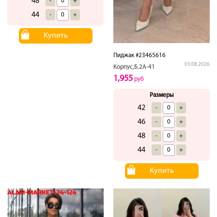
48
-
+
44
-
+
Купить
Пиджак #23465616
03.08.2026
Корпус,Б.2А-41
1,955
руб
Размеры
42
-
+
46
-
+
48
-
+
44
-
+
Купить