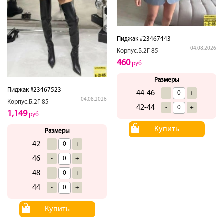
Пиджак #23467443
04.08.2026
Корпус.Б.2Г-85
460
руб
Размеры
Пиджак #23467523
44-46
-
+
04.08.2026
Корпус.Б.2Г-85
42-44
-
+
1,149
руб
Купить
Размеры
42
-
+
46
-
+
48
-
+
44
-
+
Купить