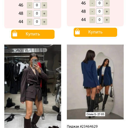
46
-
+
46
-
+
48
-
+
48
-
+
44
-
+
44
-
+
Купить
Купить
Пиджак #23464629