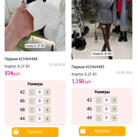
Пиджак #23464488
02.08.2026
Корпус.Б.2Г-85
Пиджак #23464485
574
02.08.2026
руб
Корпус.Б.2Г-85
1,150
руб
Размеры
42
-
+
Размеры
42
-
+
46
-
+
46
-
+
48
-
+
44
-
+
44
-
+
Купить
Купить