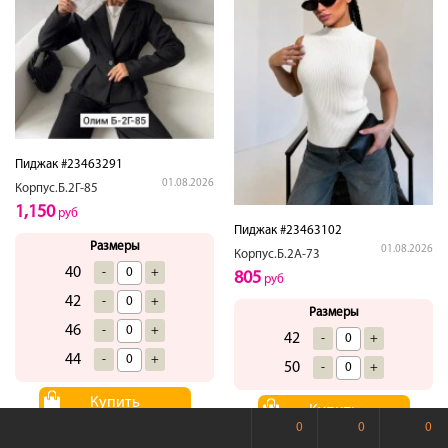
Пиджак #23463291
01.08.2026
Корпус.Б.2Г-85
1,150
руб
Пиджак #23463102
Размеры
01.08.2026
Корпус.Б.2А-73
40
-
+
805
руб
42
-
+
Размеры
46
-
+
42
-
+
44
-
+
50
-
+
Купить
Купить
0
0
0