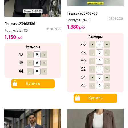
Пиджак #23468480
05.08.2026
Корпус.Б.2Г-50
Пиджак #23468586
1,380
руб
05.08.2026
Корпус.Б.2Г-85
1,150
Размеры
руб
46
-
+
Размеры
48
-
+
42
-
+
50
-
+
46
-
+
52
-
+
44
-
+
54
-
+
Купить
44
-
+
Купить