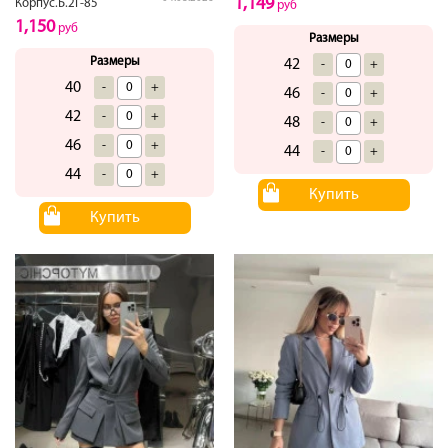
1,149
Корпус.Б.2Г-85
руб
1,150
руб
Размеры
Размеры
42
-
+
40
-
+
46
-
+
42
-
+
48
-
+
46
-
+
44
-
+
44
-
+
Купить
Купить