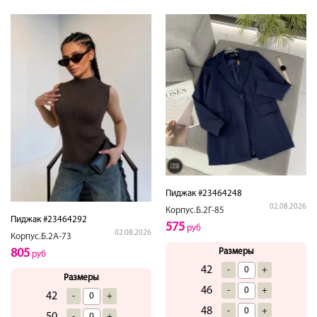
Пиджак #23464248
02.08.2026
Корпус.Б.2Г-85
Пиджак #23464292
575
руб
02.08.2026
Корпус.Б.2А-73
805
Размеры
руб
42
-
+
Размеры
46
-
+
42
-
+
48
-
+
50
-
+