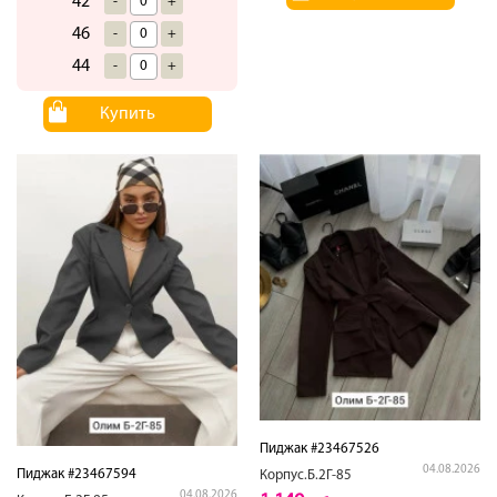
42
-
+
46
-
+
44
-
+
Купить
Пиджак #23467526
04.08.2026
Пиджак #23467594
Корпус.Б.2Г-85
04.08.2026