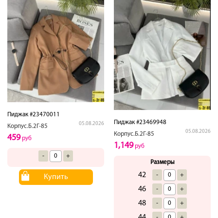
Пиджак #23470011
Пиджак #23469948
05.08.2026
Корпус.Б.2Г-85
05.08.2026
Корпус.Б.2Г-85
459
руб
1,149
руб
-
+
Размеры
42
-
+
Купить
46
-
+
48
-
+
44
-
+