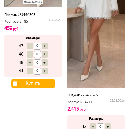
Пиджак #23466303
03.08.2026
Корпус.Б.2Г-85
459
руб
Размеры
42
-
+
46
-
+
48
-
+
44
-
+
Купить
Пиджак #23466269
03.08.2026
Корпус.Б.2А-22
2,415
руб
Размеры
42
-
+