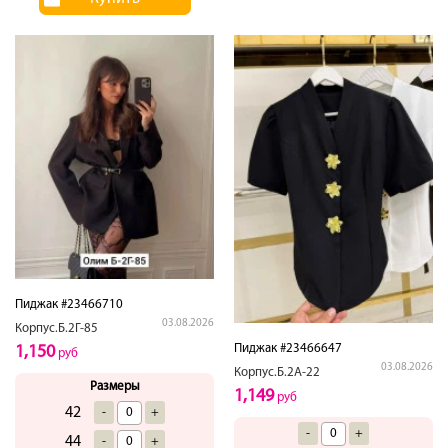
Пиджак #23466710
03.08.2026
Корпус.Б.2Г-85
Пиджак #23466647
1,150
руб
03.08.2026
Корпус.Б.2А-22
Размеры
1,149
руб
42
-
+
-
+
44
-
+