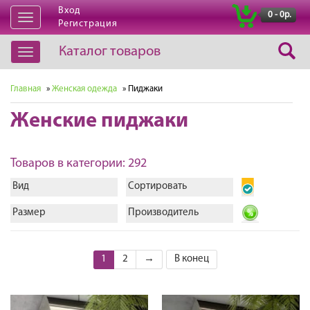
Вход
|
0 - 0р.
Открыть
Регистрация
навигацию
Каталог товаров
Открыть
навигацию
Главная
»
Женская одежда
» Пиджаки
Женские пиджаки
Товаров в категории: 292
Вид
Сортировать
Размер
Производитель
1
2
→
В конец