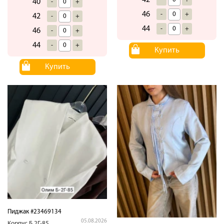
42
40
-
+
46
-
+
42
-
+
44
-
+
46
-
+
44
-
+
Купить
Купить
Пиджак #23469134
05.08.2026
Корпус.Б.2Г-85