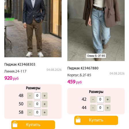
Пиджак #23468303
Пиджак #23467880
04.08.2026
Линия.24-117
04.08.2026
Корпус.Б.2Г-85
920
руб
459
руб
Размеры
Размеры
48
-
+
42
-
+
50
-
+
44
-
+
58
-
+
Купить
Купить