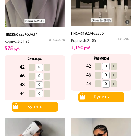
Пиджак #23463355
Пиджак #23463437
01.08.2026
01.08.2026
Корпус.Б.2Г-85
Корпус.Б.2Г-85
1,150
575
руб
руб
Размеры
Размеры
42
-
+
42
-
+
46
-
+
46
-
+
44
-
+
48
-
+
44
-
+
Купить
Купить