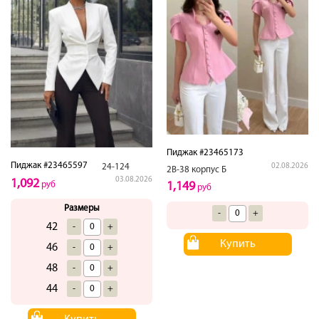
Пиджак #23465173
Пиджак #23465597
24-124
02.08.2026
2В-38 корпус Б
03.08.2026
1,092
руб
1,149
руб
Размеры
-
+
42
-
+
Купить
46
-
+
48
-
+
44
-
+