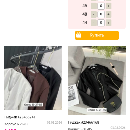
46
-
+
48
-
+
44
-
+
Купить
Пиджак #23466241
Пиджак #23466168
03.08.2026
Корпус.Б.2Г-85
03.08.2026
Корпус.Б.2Г-85