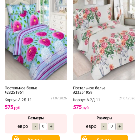
Постельное белье
Постельное белье
#23251961
#23251959
21.07.2026
21.07.2026
Корпус.А.2Д-11
Корпус.А.2Д-11
575
575
руб
руб
Размеры
Размеры
евро
евро
-
+
-
+
Купить
Купить