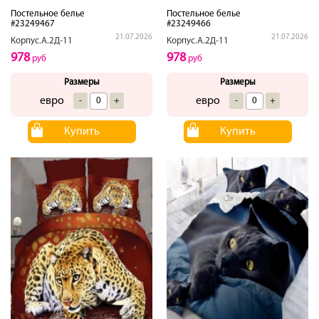
Постельное белье
Постельное белье
#23249467
#23249466
21.07.2026
21.07.2026
Корпус.А.2Д-11
Корпус.А.2Д-11
978
978
руб
руб
Размеры
Размеры
евро
евро
-
+
-
+
Купить
Купить