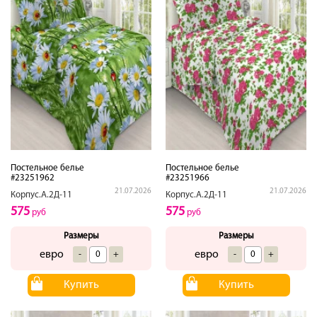
Постельное белье
Постельное белье
#23251962
#23251966
21.07.2026
21.07.2026
Корпус.А.2Д-11
Корпус.А.2Д-11
575
575
руб
руб
Размеры
Размеры
евро
евро
-
+
-
+
Купить
Купить