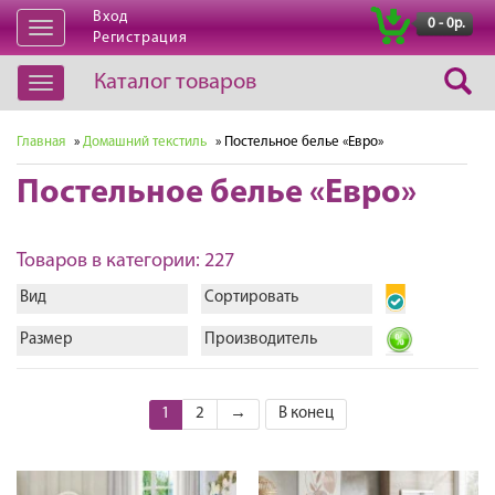
Вход
|
0 - 0р.
Открыть
Регистрация
навигацию
Каталог товаров
Открыть
навигацию
Главная
»
Домашний текстиль
» Постельное белье «Евро»
Постельное белье «Евро»
Товаров в категории: 227
Вид
Сортировать
Размер
Производитель
1
2
→
В конец