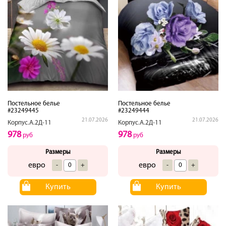
Постельное белье
Постельное белье
#23249445
#23249444
21.07.2026
21.07.2026
Корпус.А.2Д-11
Корпус.А.2Д-11
978
978
руб
руб
Размеры
Размеры
евро
евро
-
+
-
+
Купить
Купить