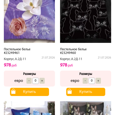
Постельное белье
Постельное белье
#23249461
#23249460
21.07.2026
21.07.2026
Корпус.А.2Д-11
Корпус.А.2Д-11
978
978
руб
руб
Размеры
Размеры
евро
евро
-
+
-
+
Купить
Купить