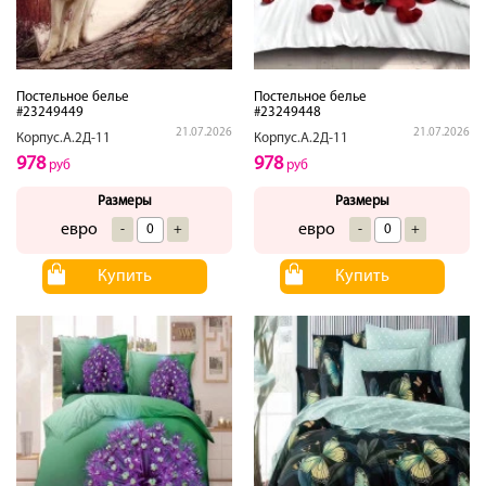
Постельное белье
Постельное белье
#23249449
#23249448
21.07.2026
21.07.2026
Корпус.А.2Д-11
Корпус.А.2Д-11
978
978
руб
руб
Размеры
Размеры
евро
евро
-
+
-
+
Купить
Купить