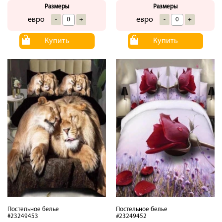
Размеры
Размеры
евро
евро
-
+
-
+
Купить
Купить
Постельное белье
Постельное белье
#23249453
#23249452