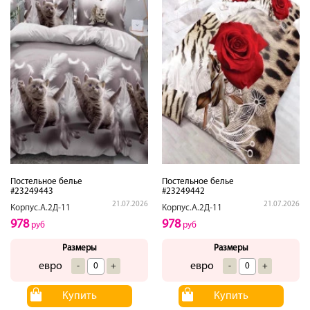
Постельное белье
Постельное белье
#23249443
#23249442
21.07.2026
21.07.2026
Корпус.А.2Д-11
Корпус.А.2Д-11
978
978
руб
руб
Размеры
Размеры
евро
евро
-
+
-
+
Купить
Купить