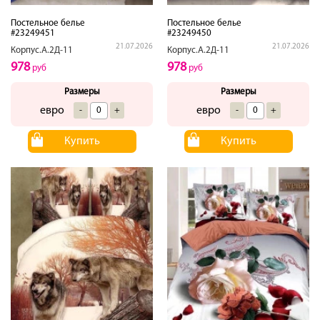
Постельное белье
Постельное белье
#23249451
#23249450
21.07.2026
21.07.2026
Корпус.А.2Д-11
Корпус.А.2Д-11
978
978
руб
руб
Размеры
Размеры
евро
евро
-
+
-
+
Купить
Купить