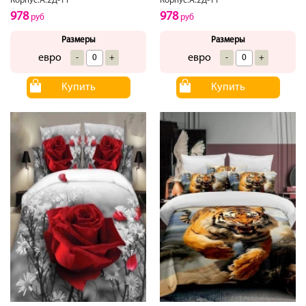
Корпус.А.2Д-11
Корпус.А.2Д-11
978
978
руб
руб
Размеры
Размеры
евро
евро
-
+
-
+
Купить
Купить