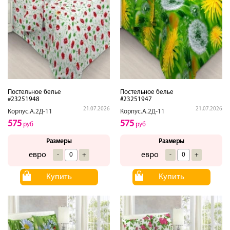
Постельное белье
Постельное белье
#23251948
#23251947
21.07.2026
21.07.2026
Корпус.А.2Д-11
Корпус.А.2Д-11
575
575
руб
руб
Размеры
Размеры
евро
евро
-
+
-
+
Купить
Купить