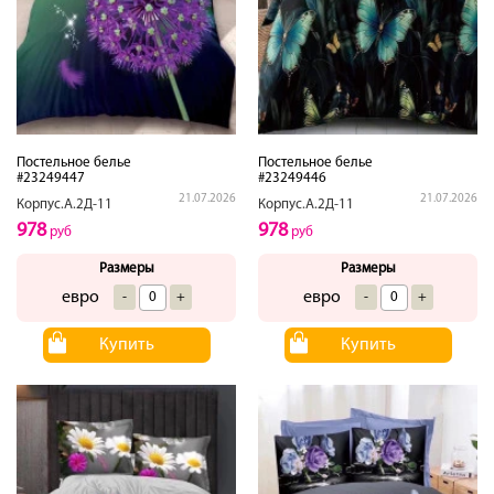
Постельное белье
Постельное белье
#23249447
#23249446
21.07.2026
21.07.2026
Корпус.А.2Д-11
Корпус.А.2Д-11
978
978
руб
руб
Размеры
Размеры
евро
евро
-
+
-
+
Купить
Купить