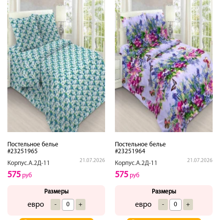
Постельное белье
Постельное белье
#23251965
#23251964
21.07.2026
21.07.2026
Корпус.А.2Д-11
Корпус.А.2Д-11
575
575
руб
руб
Размеры
Размеры
евро
евро
-
+
-
+