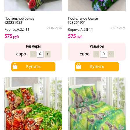
Постельное белье
Постельное белье
#23251952
#23251951
21.07.2026
21.07.2026
Корпус.А.2Д-11
Корпус.А.2Д-11
575
575
руб
руб
Размеры
Размеры
евро
евро
-
+
-
+
Купить
Купить