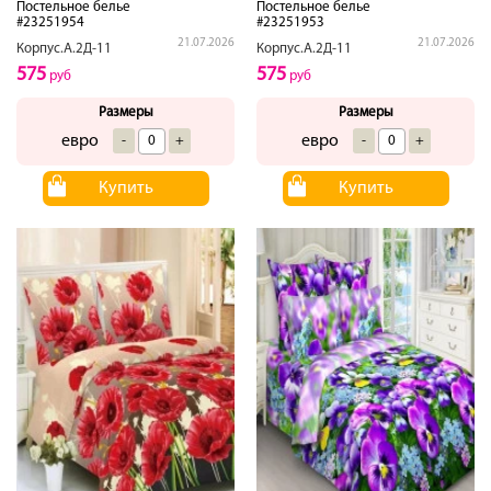
Постельное белье
Постельное белье
#23251954
#23251953
21.07.2026
21.07.2026
Корпус.А.2Д-11
Корпус.А.2Д-11
575
575
руб
руб
Размеры
Размеры
евро
евро
-
+
-
+
Купить
Купить