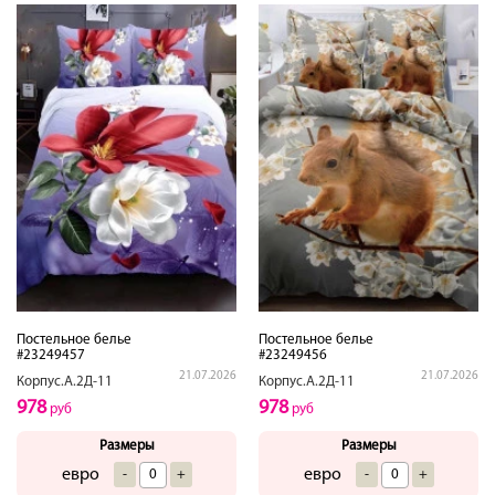
Постельное белье
Постельное белье
#23249457
#23249456
21.07.2026
21.07.2026
Корпус.А.2Д-11
Корпус.А.2Д-11
978
978
руб
руб
Размеры
Размеры
евро
евро
-
+
-
+