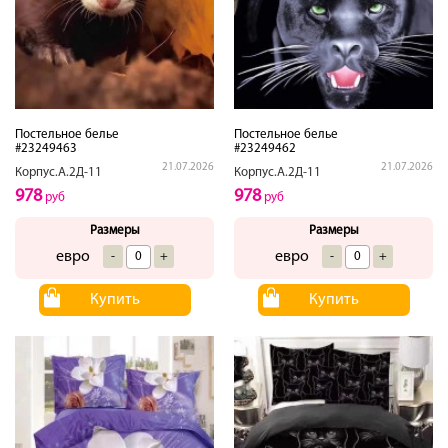
Постельное белье
Постельное белье
#23249463
#23249462
21.07.2026
21.07.2026
Корпус.А.2Д-11
Корпус.А.2Д-11
978
978
руб
руб
Размеры
Размеры
евро
евро
-
+
-
+
Купить
Купить