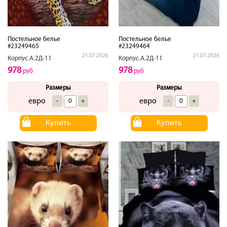
Постельное белье
Постельное белье
#23249465
#23249464
21.07.2026
21.07.2026
Корпус.А.2Д-11
Корпус.А.2Д-11
978
978
руб
руб
Размеры
Размеры
евро
евро
-
+
-
+
Купить
Купить