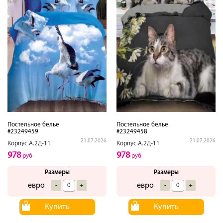
Постельное белье
Постельное белье
#23249459
#23249458
21.07.2026
21.07.2026
Корпус.А.2Д-11
Корпус.А.2Д-11
978
978
руб
руб
Размеры
Размеры
евро
евро
-
+
-
+
Купить
Купить