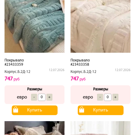
Покрывало
Покрывало
#23433359
#23433358
12.07.2026
12.07.2026
Корпус.Б.2Д-12
Корпус.Б.2Д-12
747
747
руб
руб
Размеры
Размеры
евро
евро
-
+
-
+
Купить
Купить