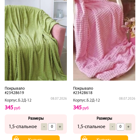
Покрывало
Покрывало
#23428619
#23428618
08.07.2026
08.07.2026
Корпус.Б.2Д-12
Корпус.Б.2Д-12
345
345
руб
руб
Размеры
Размеры
1,5-спальное
1,5-спальное
-
+
-
+