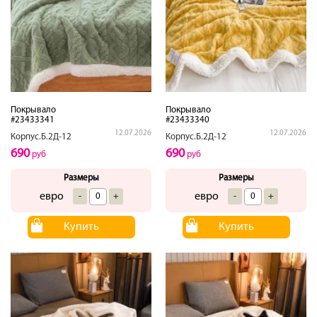
Покрывало
Покрывало
#23433341
#23433340
12.07.2026
12.07.2026
Корпус.Б.2Д-12
Корпус.Б.2Д-12
690
690
руб
руб
Размеры
Размеры
евро
евро
-
+
-
+
Купить
Купить