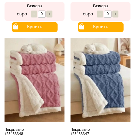
Размеры
Размеры
евро
евро
-
+
-
+
Купить
Купить
Покрывало
Покрывало
#23433348
#23433347