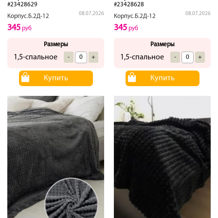
#23428629
#23428628
08.07.2026
08.07.2026
Корпус.Б.2Д-12
Корпус.Б.2Д-12
345
345
руб
руб
Размеры
Размеры
1,5-спальное
1,5-спальное
-
+
-
+
Купить
Купить