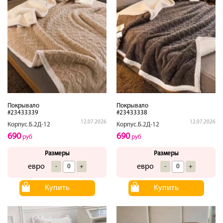
Покрывало
Покрывало
#23433339
#23433338
12.07.2026
12.07.2026
Корпус.Б.2Д-12
Корпус.Б.2Д-12
690
690
руб
руб
Размеры
Размеры
евро
евро
-
+
-
+
Купить
Купить