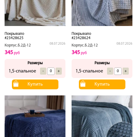
Покрывало
Покрывало
#23428625
#23428624
08.07.2026
08.07.2026
Корпус.Б.2Д-12
Корпус.Б.2Д-12
345
345
руб
руб
Размеры
Размеры
1,5-спальное
1,5-спальное
-
+
-
+
Купить
Купить