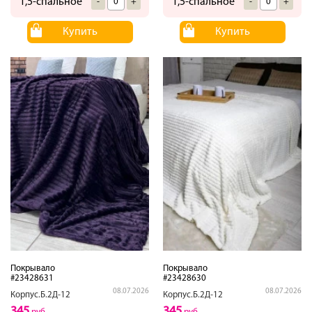
1,5-спальное
1,5-спальное
-
+
-
+
Купить
Купить
Покрывало
Покрывало
#23428631
#23428630
08.07.2026
08.07.2026
Корпус.Б.2Д-12
Корпус.Б.2Д-12
345
345