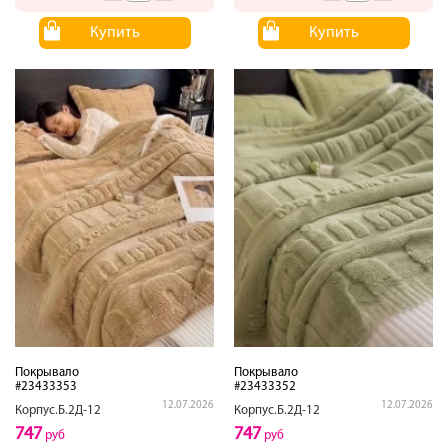
Купить
Купить
Покрывало
Покрывало
#23433353
#23433352
12.07.2026
12.07.2026
Корпус.Б.2Д-12
Корпус.Б.2Д-12
747
747
руб
руб