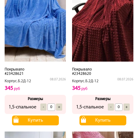
Покрывало
Покрывало
#23428621
#23428620
08.07.2026
08.07.2026
Корпус.Б.2Д-12
Корпус.Б.2Д-12
345
345
руб
руб
Размеры
Размеры
1,5-спальное
1,5-спальное
-
+
-
+
Купить
Купить