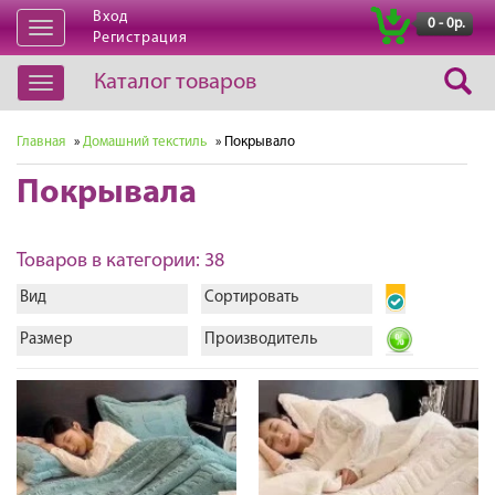
Вход
|
0 - 0р.
Открыть
Регистрация
навигацию
Каталог товаров
Открыть
навигацию
Главная
»
Домашний текстиль
» Покрывало
Покрывала
Товаров в категории: 38
Вид
Сортировать
Размер
Производитель