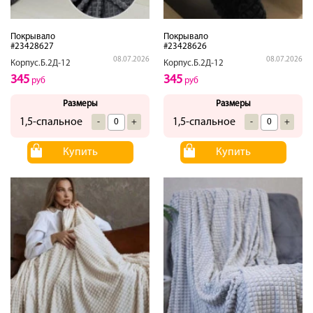
Покрывало
Покрывало
#23428627
#23428626
08.07.2026
08.07.2026
Корпус.Б.2Д-12
Корпус.Б.2Д-12
345
345
руб
руб
Размеры
Размеры
1,5-спальное
1,5-спальное
-
+
-
+
Купить
Купить