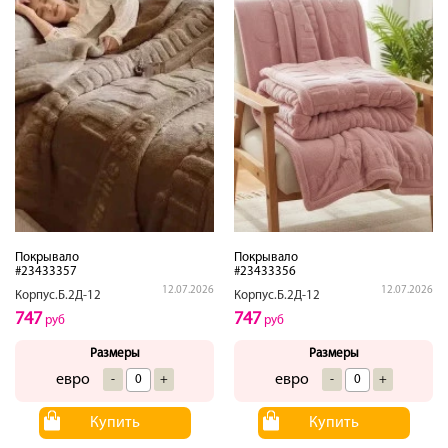
Покрывало
Покрывало
#23433357
#23433356
12.07.2026
12.07.2026
Корпус.Б.2Д-12
Корпус.Б.2Д-12
747
747
руб
руб
Размеры
Размеры
евро
евро
-
+
-
+
Купить
Купить