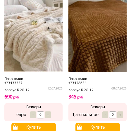
Покрывало
Покрывало
#23433337
#23428634
12.07.2026
08.07.2026
Корпус.Б.2Д-12
Корпус.Б.2Д-12
690
345
руб
руб
Размеры
Размеры
евро
1,5-спальное
-
+
-
+
Купить
Купить