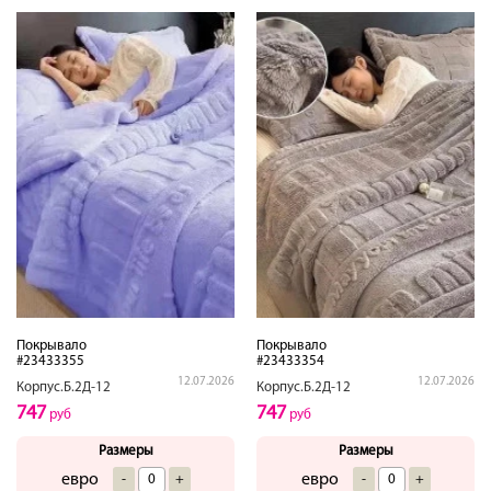
Покрывало
Покрывало
#23433355
#23433354
12.07.2026
12.07.2026
Корпус.Б.2Д-12
Корпус.Б.2Д-12
747
747
руб
руб
Размеры
Размеры
евро
евро
-
+
-
+