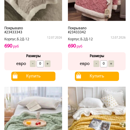
Покрывало
Покрывало
#23433343
#23433342
12.07.2026
12.07.2026
Корпус.Б.2Д-12
Корпус.Б.2Д-12
690
690
руб
руб
Размеры
Размеры
евро
евро
-
+
-
+
Купить
Купить