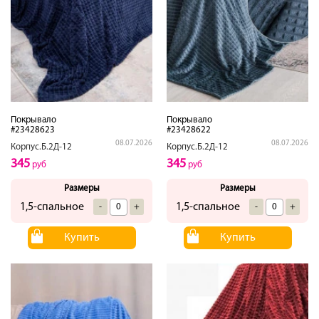
Покрывало
Покрывало
#23428623
#23428622
08.07.2026
08.07.2026
Корпус.Б.2Д-12
Корпус.Б.2Д-12
345
345
руб
руб
Размеры
Размеры
1,5-спальное
1,5-спальное
-
+
-
+
Купить
Купить