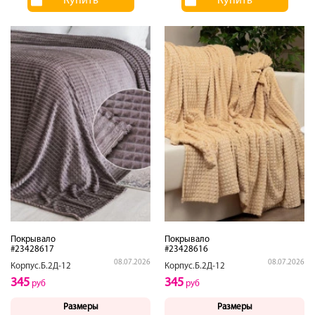
Купить
Купить
Покрывало
Покрывало
#23428617
#23428616
08.07.2026
08.07.2026
Корпус.Б.2Д-12
Корпус.Б.2Д-12
345
345
руб
руб
Размеры
Размеры