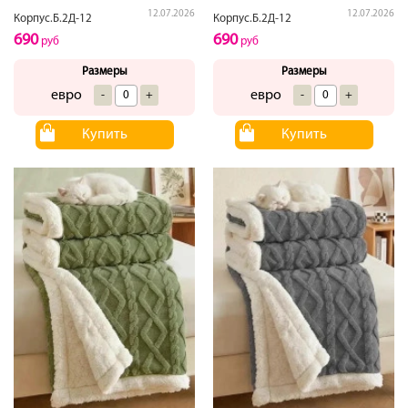
12.07.2026
12.07.2026
Корпус.Б.2Д-12
Корпус.Б.2Д-12
690
690
руб
руб
Размеры
Размеры
евро
евро
-
+
-
+
Купить
Купить