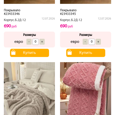
Покрывало
Покрывало
#23433346
#23433345
12.07.2026
12.07.2026
Корпус.Б.2Д-12
Корпус.Б.2Д-12
690
690
руб
руб
Размеры
Размеры
евро
евро
-
+
-
+
Купить
Купить