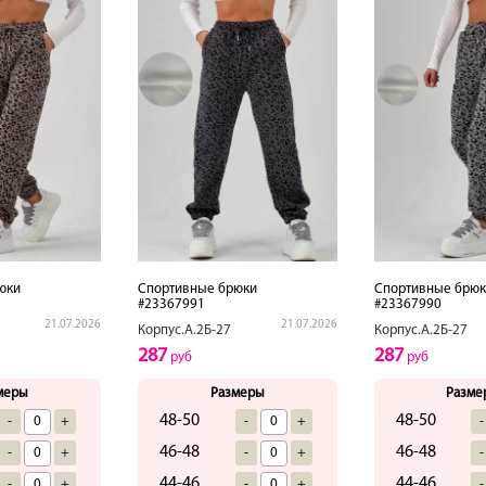
юки
Спортивные брюки
Спортивные брюк
#23367991
#23367990
21.07.2026
21.07.2026
Корпус.А.2Б-27
Корпус.А.2Б-27
287
287
руб
руб
меры
Размеры
Разме
48-50
48-50
-
+
-
+
-
46-48
46-48
-
+
-
+
-
44-46
44-46
-
+
-
+
-