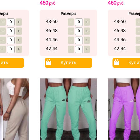
460
460
руб
руб
меры
Размеры
Разме
48-50
48-50
-
+
-
+
-
46-48
46-48
-
+
-
+
-
44-46
44-46
-
+
-
+
-
42-44
42-44
-
+
-
+
-
пить
Купить
Купи