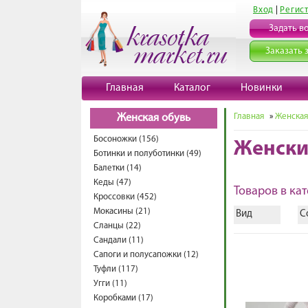
Вход
|
Регис
Задать в
Заказать 
Главная
Каталог
Новинки
Главная
»
Женская
Женская обувь
Босоножки (156)
Женски
Ботинки и полуботинки (49)
Балетки (14)
Кеды (47)
Товаров в кат
Кроссовки (452)
Мокасины (21)
Вид
С
Сланцы (22)
Сандали (11)
Сапоги и полусапожки (12)
Туфли (117)
Угги (11)
Коробками (17)