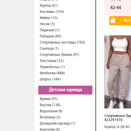
Куртки (61)
42-44
Костюмы (354)
Майки (10)
Ку
Носки (5)
Пиджаки (1)
Рубашки (80)
Спортивные костюмы (783)
Свитера (1)
Спортивные брюки (97)
Толстовки (53)
Термобелье (1)
Футболки (888)
Шорты (184)
Детская одежда
Брюки (91)
Блузки (138)
Водолазки (8)
Спортивные бр
Ветровки (3)
#23291470
Домашняя одежда (1)
Корпус.А.2В-40
Колготки (6)