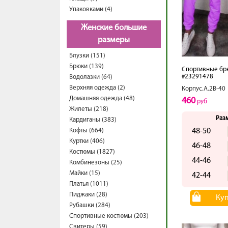
Упаковками (4)
Женские большие
размеры
Блузки (151)
Брюки (139)
Спортивные бр
#23291478
Водолазки (64)
Верхняя одежда (2)
Корпус.А.2В-40
Домашняя одежда (48)
460
руб
Жилеты (218)
Раз
Кардиганы (383)
Кофты (664)
48-50
Куртки (406)
46-48
Костюмы (1827)
44-46
Комбинезоны (25)
Майки (15)
42-44
Платья (1011)
Пиджаки (28)
Ку
Рубашки (284)
Спортивные костюмы (203)
Свитеры (59)