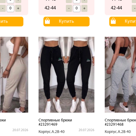
42-44
42-44
-
+
-
+
-
пить
Купить
Купи
юки
Спортивные брюки
Спортивные брюк
#23291469
#23291468
20.07.2026
20.07.2026
Корпус.А.2В-40
Корпус.А.2В-40