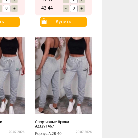
42-44
+
-
+
ть
Купить
и
Спортивные брюки
#23291467
20.07.2026
20.07.2026
Корпус.А.2В-40