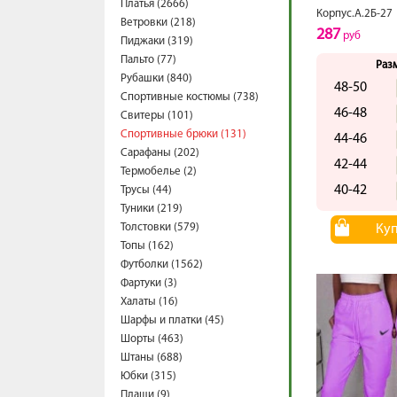
Платья (2666)
Корпус.А.2Б-27
Ветровки (218)
287
руб
Пиджаки (319)
Пальто (77)
Раз
Рубашки (840)
48-50
Спортивные костюмы (738)
46-48
Свитеры (101)
Спортивные брюки (131)
44-46
Сарафаны (202)
42-44
Термобелье (2)
40-42
Трусы (44)
Туники (219)
Толстовки (579)
Ку
Топы (162)
Футболки (1562)
Фартуки (3)
Халаты (16)
Шарфы и платки (45)
Шорты (463)
Штаны (688)
Юбки (315)
Плащи (9)