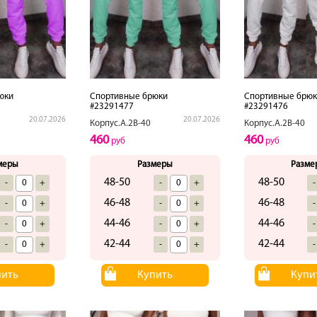
юки
Спортивные брюки
Спортивные брюк
#23291477
#23291476
20.07.2026
20.07.2026
Корпус.А.2В-40
Корпус.А.2В-40
460
460
руб
руб
меры
Размеры
Разме
48-50
48-50
-
+
-
+
-
46-48
46-48
-
+
-
+
-
44-46
44-46
-
+
-
+
-
42-44
42-44
-
+
-
+
-
пить
Купить
Купи