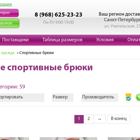
трация
опрос
Ваш регион достав
8 (968) 625-23-23
Санкт-Петербур
Пн-Пт 9:00-19:00
звонок
ул. Учительская, 2
Поставщики
Таблица размеров
Условия
Опла
 одежда
» Спортивные брюки
е спортивные брюки
егории: 59
ортировать
Размер
Производитель
1
2
→
В конец