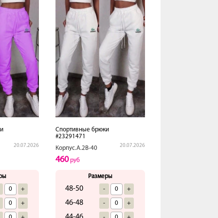
и
Спортивные брюки
#23291471
20.07.2026
20.07.2026
Корпус.А.2В-40
460
руб
ры
Размеры
48-50
+
-
+
46-48
+
-
+
44-46
+
-
+