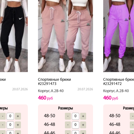
юки
Спортивные брюки
Спортивные брюк
#23291473
#23291472
20.07.2026
20.07.2026
Корпус.А.2В-40
Корпус.А.2В-40
460
460
руб
руб
меры
Размеры
Разме
48-50
48-50
-
+
-
+
-
46-48
46-48
-
+
-
+
-
44-46
44-46
-
+
-
+
-