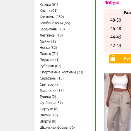
460
руб
Куртки (61)
Кофты (91)
Раз
Костюмы (352)
48-50
Комбинезоны (55)
46-48
Кардиганы (13)
Леггинсы (10)
44-46
Майки (18)
42-44
Носки (32)
Платья (71)
Ку
Пиджаки (1)
Рубашки (62)
Спортивные костюмы (23)
Сарафаны (15)
Свитеры (9)
Толстовки (37)
Туники (2)
Футболки (52)
Фартуки (6)
Шапки (15)
Шорты (8)
Школьная форма (66)