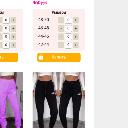
460
руб
ры
Размеры
48-50
+
-
+
46-48
+
-
+
44-46
+
-
+
42-44
+
-
+
ть
Купить