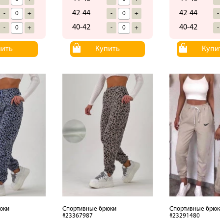
42-44
42-44
-
+
-
+
-
40-42
40-42
-
+
-
+
-
пить
Купить
Купи
юки
Спортивные брюки
Спортивные брюк
#23367987
#23291480