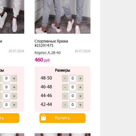
и
Спортивные брюки
#23291475
20.07.2026
20.07.2026
Корпус.А.2В-40
460
руб
ры
Размеры
48-50
+
-
+
46-48
+
-
+
44-46
+
-
+
42-44
+
-
+
ть
Купить