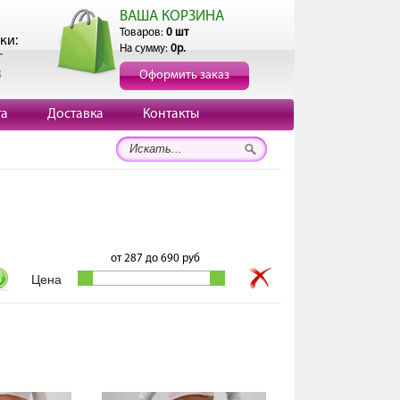
ВАША КОРЗИНА
Товаров:
0 шт
ки:
На сумму:
0р.
г
3
Оформить заказ
та
Доставка
Контакты
от
287
до
690
руб