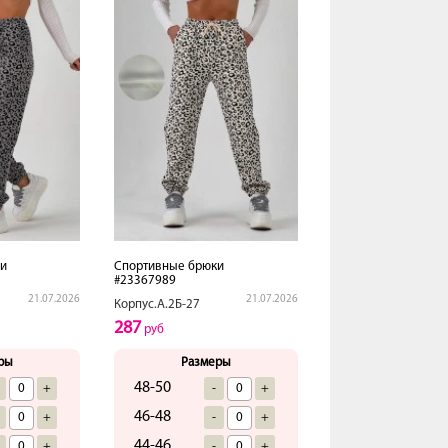
и
Спортивные брюки
#23367989
21.07.2026
21.07.2026
Корпус.А.2Б-27
287
руб
ры
Размеры
48-50
+
-
+
46-48
+
-
+
44-46
+
-
+