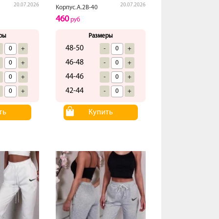
20.07.2026
20.07.2026
Корпус.А.2В-40
460
руб
ры
Размеры
48-50
+
-
+
46-48
+
-
+
44-46
+
-
+
42-44
+
-
+
ть
Купить