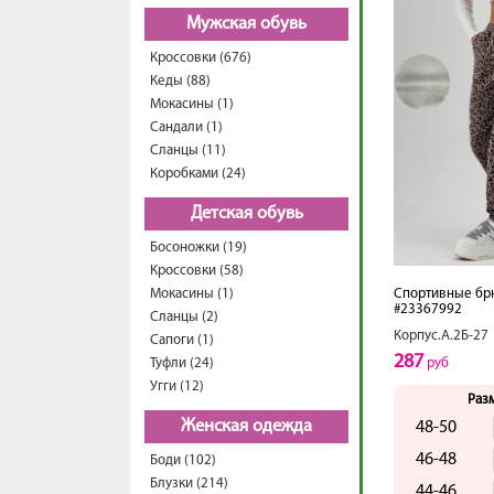
Мужская обувь
Кроссовки (676)
Кеды (88)
Мокасины (1)
Сандали (1)
Сланцы (11)
Коробками (24)
Детская обувь
Босоножки (19)
Кроссовки (58)
Мокасины (1)
Спортивные бр
#23367992
Сланцы (2)
Корпус.А.2Б-27
Сапоги (1)
287
Туфли (24)
руб
Угги (12)
Раз
Женская одежда
48-50
46-48
Боди (102)
Блузки (214)
44-46