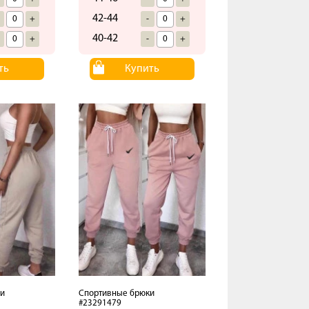
42-44
+
-
+
40-42
+
-
+
ть
Купить
и
Спортивные брюки
#23291479