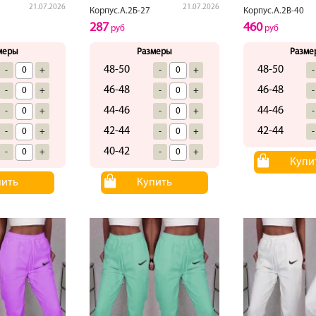
21.07.2026
21.07.2026
Корпус.А.2Б-27
Корпус.А.2В-40
287
460
руб
руб
меры
Размеры
Разме
48-50
48-50
-
+
-
+
-
46-48
46-48
-
+
-
+
-
44-46
44-46
-
+
-
+
-
42-44
42-44
-
+
-
+
-
40-42
-
+
-
+
Купи
пить
Купить