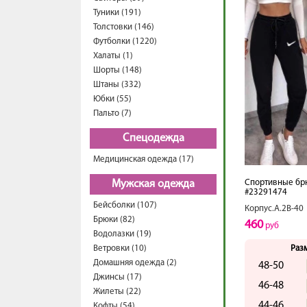
Туники (191)
Толстовки (146)
Футболки (1220)
Халаты (1)
Шорты (148)
Штаны (332)
Юбки (55)
Пальто (7)
Спецодежда
Медицинская одежда (17)
Спортивные бр
Мужская одежда
#23291474
Бейсболки (107)
Корпус.А.2В-40
Брюки (82)
460
руб
Водолазки (19)
Ветровки (10)
Раз
Домашняя одежда (2)
48-50
Джинсы (17)
46-48
Жилеты (22)
44-46
Кофты (54)