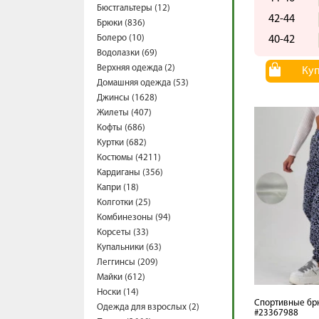
Бюстгальтеры (12)
42-44
Брюки (836)
Болеро (10)
40-42
Водолазки (69)
Верхняя одежда (2)
Ку
Домашняя одежда (53)
Джинсы (1628)
Жилеты (407)
Кофты (686)
Куртки (682)
Костюмы (4211)
Кардиганы (356)
Капри (18)
Колготки (25)
Комбинезоны (94)
Корсеты (33)
Купальники (63)
Леггинсы (209)
Майки (612)
Носки (14)
Спортивные бр
Одежда для взрослых (2)
#23367988