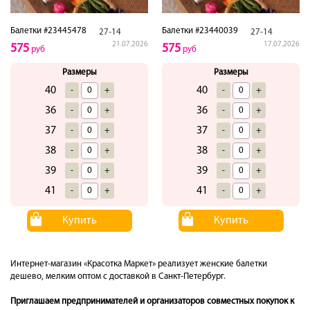
Балетки #23445478
Балетки #23440039
27-14
27-14
21.07.2026
17.07.2026
575
575
руб
руб
Размеры
Размеры
40
40
-
+
-
+
36
36
-
+
-
+
37
37
-
+
-
+
38
38
-
+
-
+
39
39
-
+
-
+
41
41
-
+
-
+
Купить
Купить
Интернет-магазин «Красотка Маркет» реализует женские балетки
дешево, мелким оптом с доставкой в Санкт-Петербург.
Приглашаем предпринимателей и организаторов совместных покупок к