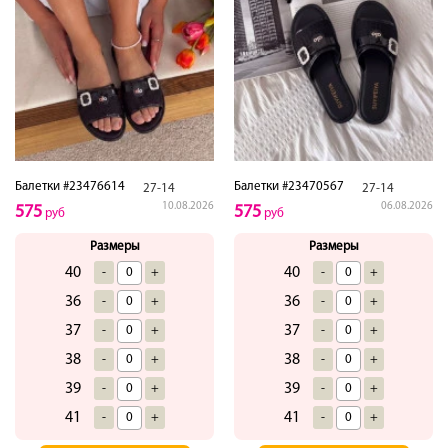
Балетки #23476614
Балетки #23470567
27-14
27-14
10.08.2026
06.08.2026
575
575
руб
руб
Размеры
Размеры
40
40
-
+
-
+
36
36
-
+
-
+
37
37
-
+
-
+
38
38
-
+
-
+
39
39
-
+
-
+
41
41
-
+
-
+