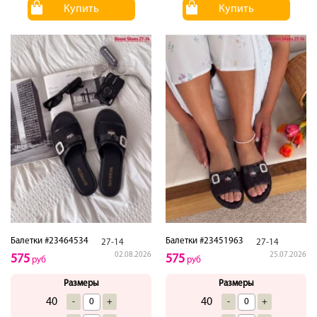
Купить
Купить
Балетки #23464534
Балетки #23451963
27-14
27-14
02.08.2026
25.07.2026
575
575
руб
руб
Размеры
Размеры
40
40
-
+
-
+