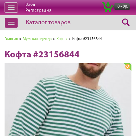
Вход
|
0 - 0р.
Открыть
Регистрация
навигацию
Каталог товаров
Открыть
навигацию
Главная
»
Мужская одежда
»
Кофты
» Кофта #23156844
Кофта #23156844