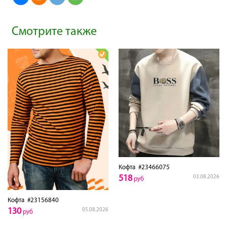
Смотрите также
Кофта
#23466075
518
03.08.2026
руб
Кофта
#23156840
130
05.08.2026
руб