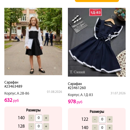
Сарафан
Сарафан
#23463489
#23461260
01.08.2026
Корпус.А.2В-86
31.07.2026
Корпус.А.1Д-83
632
руб
978
руб
Размеры
Размеры
140
-
+
122
-
+
128
-
+
140
-
+