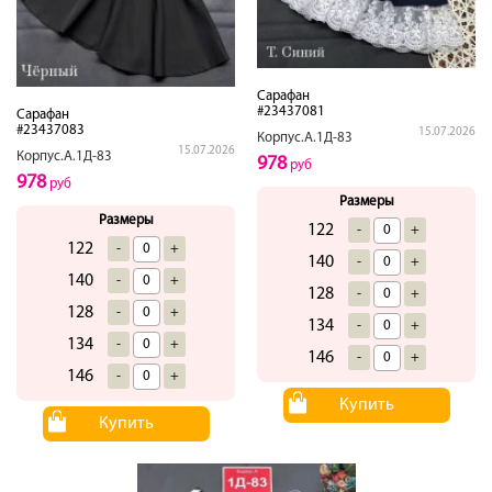
Сарафан
#23437081
Сарафан
#23437083
15.07.2026
Корпус.А.1Д-83
15.07.2026
Корпус.А.1Д-83
978
руб
978
руб
Размеры
Размеры
122
-
+
122
-
+
140
-
+
140
-
+
128
-
+
128
-
+
134
-
+
134
-
+
146
-
+
146
-
+
Купить
Купить