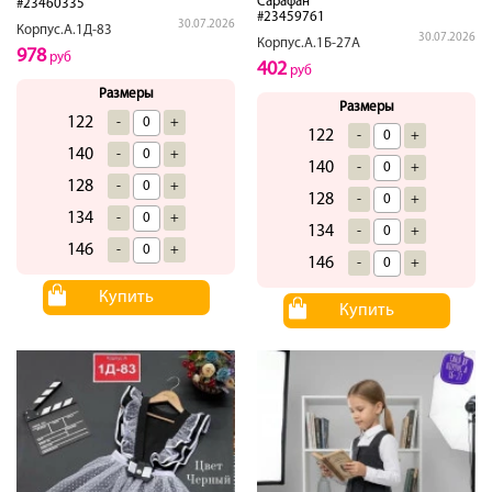
Сарафан
#23460335
#23459761
30.07.2026
Корпус.А.1Д-83
30.07.2026
Корпус.А.1Б-27А
978
руб
402
руб
Размеры
Размеры
122
-
+
122
-
+
140
-
+
140
-
+
128
-
+
128
-
+
134
-
+
134
-
+
146
-
+
146
-
+
Купить
Купить