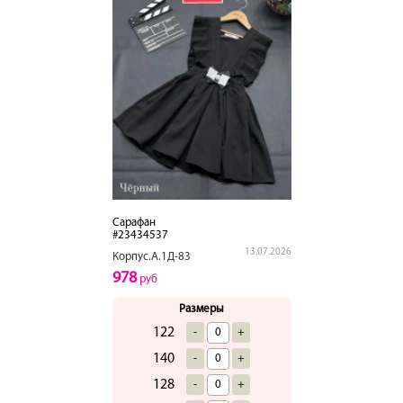
Сарафан
#23434537
13.07.2026
Корпус.А.1Д-83
978
руб
Размеры
122
-
+
140
-
+
128
-
+