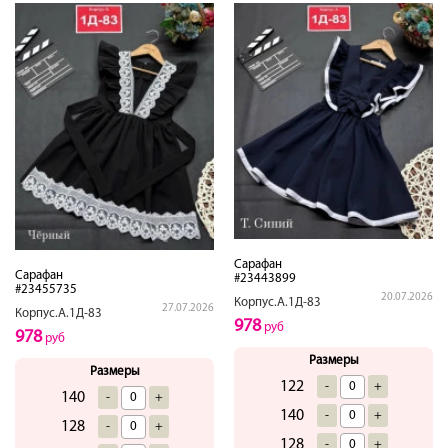
Сарафан
Сарафан
#23443899
#23455735
20.07.2026
Корпус.А.1Д-83
27.07.2026
Корпус.А.1Д-83
978
руб
978
руб
Размеры
Размеры
122
-
+
140
-
+
140
-
+
128
-
+
128
-
+