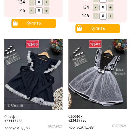
134
-
+
134
-
+
146
-
+
146
-
+
Купить
Купить
Сарафан
Сарафан
#23439980
#23443238
17.07.2026
19.07.2026
Корпус.А.1Д-83
Корпус.А.1Д-83