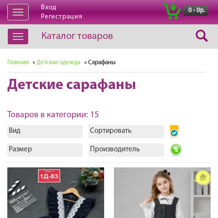
Вход
|
0 - 0р.
Открыть
Регистрация
навигацию
Каталог товаров
Открыть
навигацию
Главная
»
Детская одежда
» Сарафаны
Детские сарафаны
Товаров в категории: 15
Вид
Сортировать
Размер
Производитель