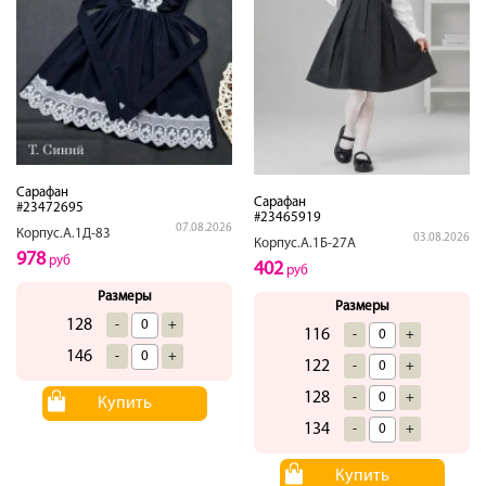
Сарафан
Сарафан
#23472695
#23465919
07.08.2026
Корпус.А.1Д-83
03.08.2026
Корпус.А.1Б-27А
978
руб
402
руб
Размеры
Размеры
128
-
+
116
-
+
146
-
+
122
-
+
128
-
+
Купить
134
-
+
Купить