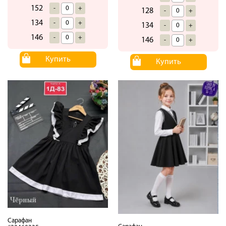
152
-
+
128
-
+
134
-
+
134
-
+
146
-
+
146
-
+
Купить
Купить
Сарафан