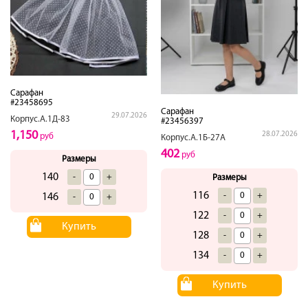
Сарафан
#23458695
Сарафан
29.07.2026
Корпус.А.1Д-83
#23456397
1,150
28.07.2026
руб
Корпус.А.1Б-27А
402
руб
Размеры
140
-
+
Размеры
116
-
+
146
-
+
122
-
+
Купить
128
-
+
134
-
+
Купить