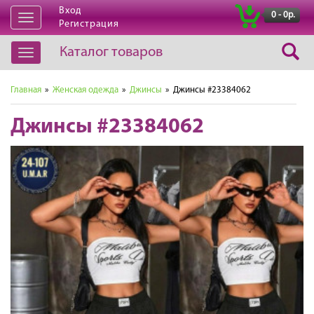
Вход
|
0 - 0р.
Открыть
Регистрация
навигацию
Каталог товаров
Открыть
навигацию
Главная
»
Женская одежда
»
Джинсы
» Джинсы #23384062
Джинсы #23384062