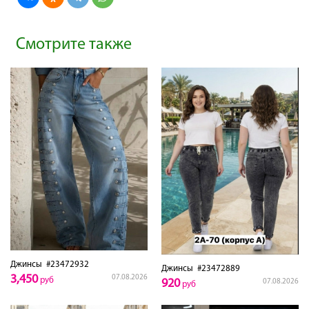
Смотрите также
Джинсы
#23472932
Джинсы
#23472889
3,450
07.08.2026
руб
920
07.08.2026
руб