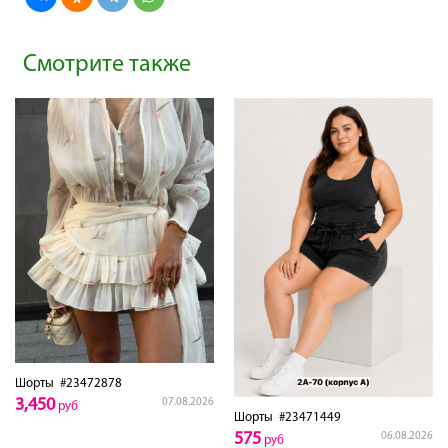
Смотрите также
Шорты
#23472878
3,450
07.08.2026
руб
Шорты
#23471449
575
06.08.2026
руб