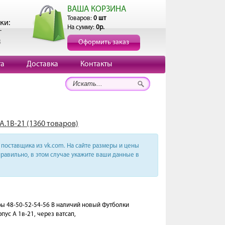
ВАША КОРЗИНА
Товаров:
0 шт
ки:
На сумму:
0р.
г
3
Оформить заказ
та
Доставка
Контакты
А.1В-21 (1360 товаров)
поставщика из vk.com. На сайте размеры и цены
равильно, в этом случае укажите ваши данные в
еры 48-50-52-54-56 В наличий новый Футболки
пус А 1в-21, через ватсап,