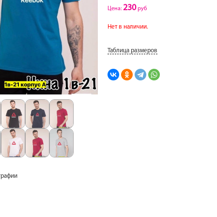
230
Цена:
руб
Нет в наличии.
Таблица размеров
графии