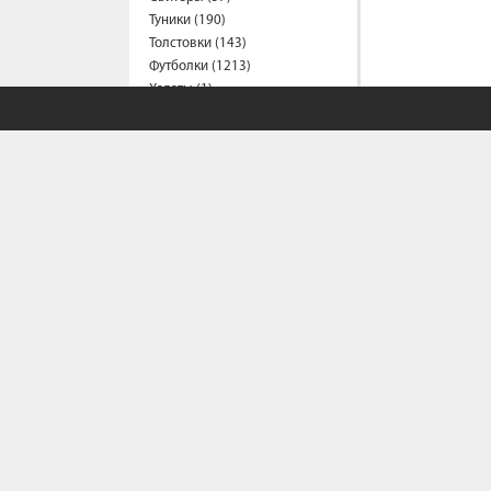
Туники (190)
Толстовки (143)
Футболки (1213)
Халаты (1)
Шорты (147)
Штаны (326)
Юбки (55)
Пальто (6)
Спецодежда
Медицинская одежда (16)
Мужская одежда
Бейсболки (107)
Брюки (83)
Водолазки (19)
Ветровки (11)
СОБСТВЕННЫЙ С
Домашняя одежда (2)
Джинсы (16)
Жилеты (22)
Политика конфи
Кофты (54)