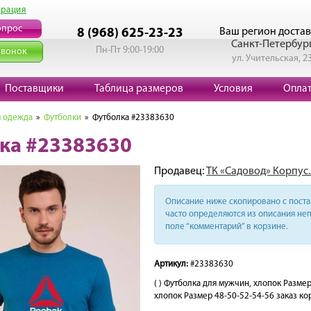
трация
опрос
Ваш регион достав
8 (968) 625-23-23
Санкт-Петербур
Пн-Пт 9:00-19:00
звонок
ул. Учительская, 2
Поставщики
Таблица размеров
Условия
Опла
 одежда
»
Футболки
» Футболка #23383630
ка #23383630
Продавец:
ТК «Садовод» Корпус.
Описание ниже скопировано с поста 
часто определяются из описания неп
поле “комментарий” в корзине.
Артикул:
#23383630
( ) Футболка для мужчин, хлопок Разм
хлопок Размер 48-50-52-54-56 заказ кор