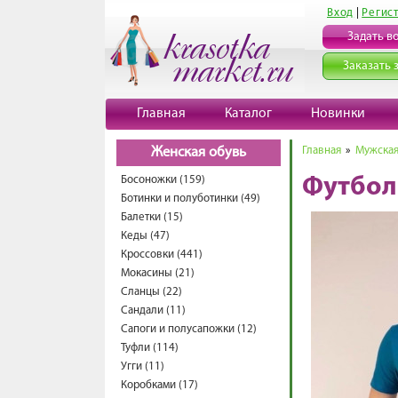
Вход
|
Регис
Задать в
Заказать 
Главная
Каталог
Новинки
Главная
»
Мужская
Женская обувь
Босоножки (159)
Футбол
Ботинки и полуботинки (49)
Балетки (15)
Кеды (47)
Кроссовки (441)
Мокасины (21)
Сланцы (22)
Сандали (11)
Сапоги и полусапожки (12)
Туфли (114)
Угги (11)
Коробками (17)