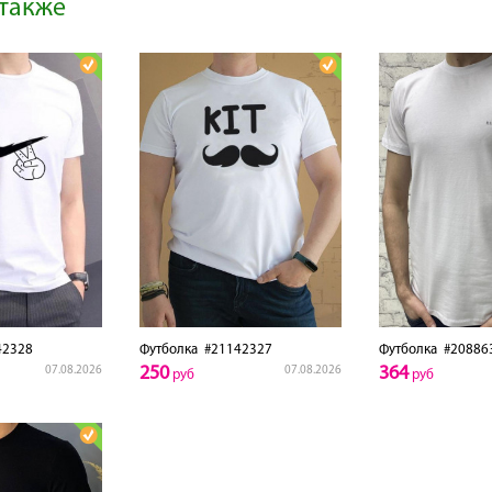
также
2328
Футболка
#21142327
Футболка
#20886
250
364
07.08.2026
07.08.2026
руб
руб