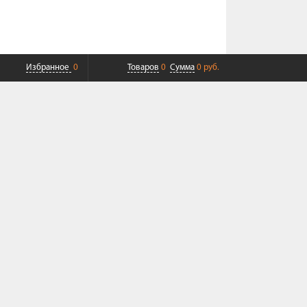
Избранное
0
Товаров
0
Сумма
0 руб.
ПЛАТНАЯ ДОСТАВКА ДО ТК
СОВРЕМЕННЫЙ СЕРВИС
+7 (968) 625-23-23