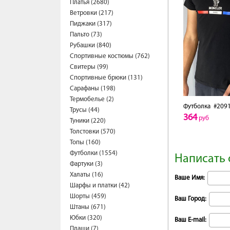
Платья (2680)
Ветровки (217)
Пиджаки (317)
Пальто (73)
Рубашки (840)
Спортивные костюмы (762)
Свитеры (99)
Спортивные брюки (131)
Сарафаны (198)
Термобелье (2)
Футболка
#2091
Трусы (44)
364
руб
Туники (220)
Толстовки (570)
Топы (160)
Футболки (1554)
Написать 
Фартуки (3)
Халаты (16)
Ваше Имя:
Шарфы и платки (42)
Шорты (459)
Ваш Город:
Штаны (671)
Юбки (320)
Ваш E-mail:
Плащи (7)