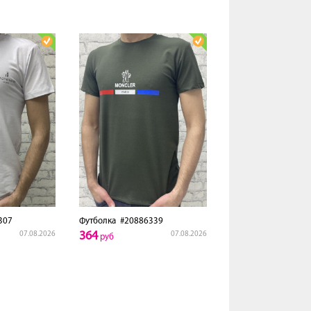
307
Футболка
#20886339
364
07.08.2026
07.08.2026
руб