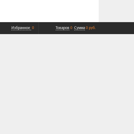
Избранное
0
Товаров
0
Сумма
0 руб.
ПЛАТНАЯ ДОСТАВКА ДО ТК
СОВРЕМЕННЫЙ СЕРВИС
+7 (968) 625-23-23