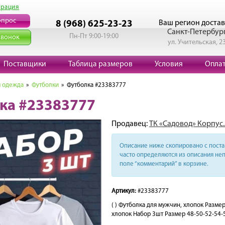
трация
опрос
Ваш регион достав
8 (968) 625-23-23
Санкт-Петербур
Пн-Пт 9:00-19:00
звонок
ул. Учительская, 2
Поставщики
Таблица размеров
Условия
Опла
 одежда
»
Футболки
» Футболка #23383777
ка #23383777
Продавец:
ТК «Садовод» Корпус.
Описание ниже скопировано с поста 
часто определяются из описания неп
поле “комментарий” в корзине.
Артикул:
#23383777
( ) Футболка для мужчин, хлопок Разм
хлопок Набор 3шт Размер 48-50-52-54-