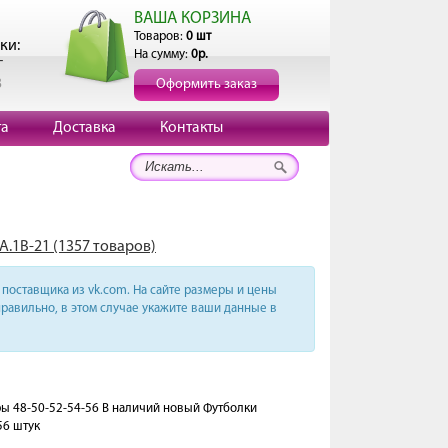
ВАША КОРЗИНА
Товаров:
0 шт
ки:
На сумму:
0р.
г
3
Оформить заказ
та
Доставка
Контакты
А.1В-21 (1357 товаров)
поставщика из vk.com. На сайте размеры и цены
равильно, в этом случае укажите ваши данные в
еры 48-50-52-54-56 В наличий новый Футболки
56 штук