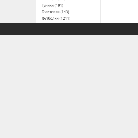
Туники (191)
Толстовки (143)
Футболки (1211)
Халаты (1)
Шорты (147)
Штаны (326)
Юбки (55)
Пальто (6)
Спецодежда
Медицинская одежда (16)
Мужская одежда
Бейсболки (107)
Брюки (83)
Водолазки (19)
Ветровки (11)
СОБСТВЕННЫЙ С
Домашняя одежда (2)
Джинсы (16)
Жилеты (22)
Политика конфи
Кофты (54)
Условия сотрудн