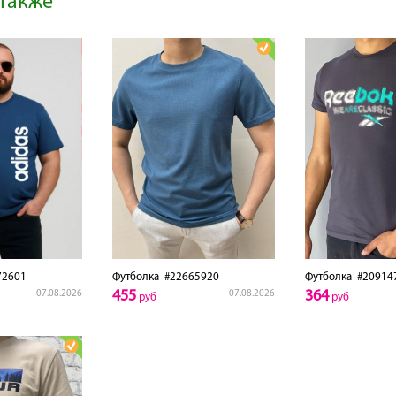
также
2601
Футболка
#22665920
Футболка
#20914
455
364
07.08.2026
07.08.2026
руб
руб