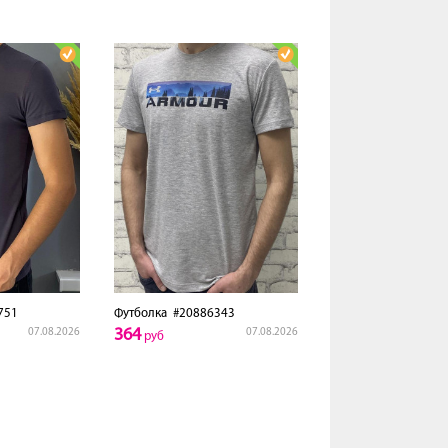
751
Футболка
#20886343
364
07.08.2026
07.08.2026
руб