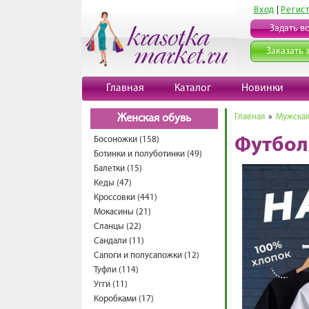
Вход
|
Регис
Задать в
Заказать 
Главная
Каталог
Новинки
Главная
»
Мужская
Женская обувь
Босоножки (158)
Футбол
Ботинки и полуботинки (49)
Балетки (15)
Кеды (47)
Кроссовки (441)
Мокасины (21)
Сланцы (22)
Сандали (11)
Сапоги и полусапожки (12)
Туфли (114)
Угги (11)
Коробками (17)