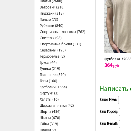
Платья (2680)
Ветровки (218)
Пиджаки (318)
Пальто (73)
Рубашки (840)
Спортивные костюмы (762)
Свитеры (98)
Спортивные брюки (131)
Сарафаны (198)
Термобелье (2)
Футболка
#2088
Трусы (44)
364
руб
Туники (219)
Толстовки (570)
Топы (160)
Футболки (1554)
Написать 
Фартуки (3)
Халаты (16)
Ваше Имя:
Шарфы и платки (42)
Шорты (456)
Ваш Город:
Штаны (670)
Ваш E-mail:
Юбки (319)
Плащи (7)