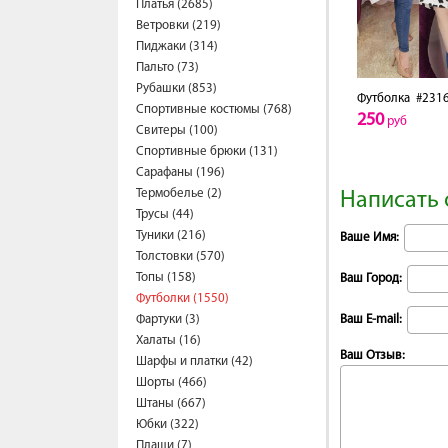
Платья (2685)
Ветровки (219)
Пиджаки (314)
Пальто (73)
Рубашки (853)
Футболка
#2316
Спортивные костюмы (768)
250
руб
Свитеры (100)
Спортивные брюки (131)
Сарафаны (196)
Термобелье (2)
Написать 
Трусы (44)
Туники (216)
Ваше Имя:
Толстовки (570)
Топы (158)
Ваш Город:
Футболки (1550)
Фартуки (3)
Ваш E-mail:
Халаты (16)
Ваш Отзыв:
Шарфы и платки (42)
Шорты (466)
Штаны (667)
Юбки (322)
Плащи (7)