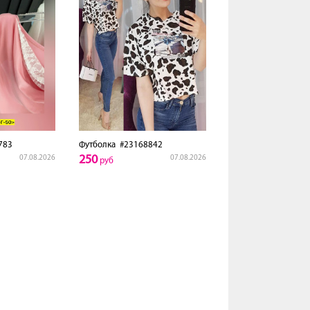
783
Футболка
#23168842
250
07.08.2026
07.08.2026
руб