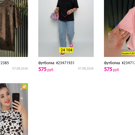
2385
Футболка
#23471931
Футболка
#23471
575
575
07.08.2026
07.08.2026
руб
руб