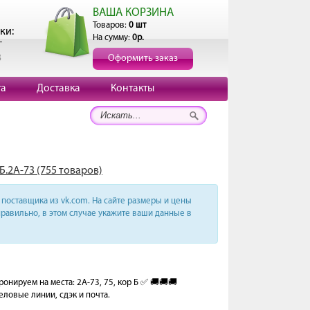
ВАША КОРЗИНА
Товаров:
0 шт
ки:
На сумму:
0р.
г
3
Оформить заказ
та
Доставка
Контакты
Б.2А-73 (755 товаров)
поставщика из vk.com. На сайте размеры и цены
равильно, в этом случае укажите ваши данные в
онируем на места: 2А-73, 75, кор Б ✅ 🚚🚚🚚
деловые линии, сдэк и почта.