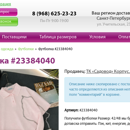
трация
опрос
Ваш регион достав
8 (968) 625-23-23
Санкт-Петербур
Пн-Пт 9:00-19:00
звонок
ул. Учительская, 2
Поставщики
Таблица размеров
Условия
Опла
 одежда
»
Футболки
» Футболка #23384040
ка #23384040
Продавец:
ТК «Садовод» Корпус.
Описание ниже скопировано с поста 
часто определяются из описания неп
поле “комментарий” в корзине.
Артикул:
#23384040
Получили футболки Размер: 42/48 мы бр
дотавска отправить: Пэк, кит, енергия, 