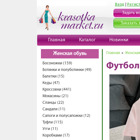
Вход
|
Регис
Задать в
Заказать 
Главная
Каталог
Новинки
Главная
»
Женская
Женская обувь
Босоножки (159)
Футбол
Ботинки и полуботинки (49)
Балетки (15)
Кеды (47)
Кроссовки (441)
Мокасины (21)
Сланцы (22)
Сандали (11)
Сапоги и полусапожки (12)
Туфли (115)
Угги (11)
Коробками (17)