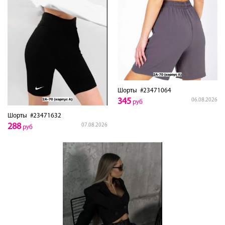
Шорты
#23471064
345
06.08.2026
руб
Шорты
#23471632
288
07.08.2026
руб