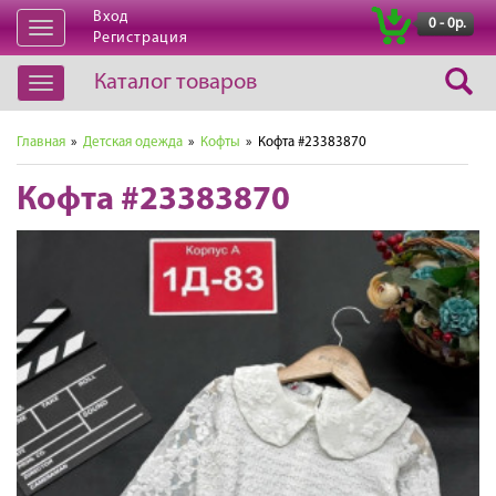
Вход
|
0 - 0р.
Открыть
Регистрация
навигацию
Каталог товаров
Открыть
навигацию
Главная
»
Детская одежда
»
Кофты
» Кофта #23383870
Кофта #23383870