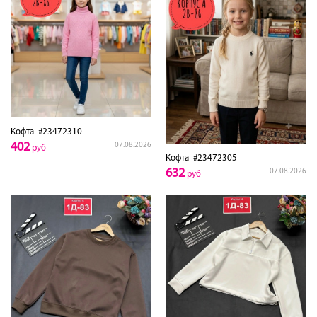
Кофта
#23472310
402
07.08.2026
руб
Кофта
#23472305
632
07.08.2026
руб