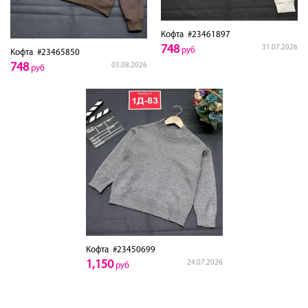
Кофта
#23461897
748
31.07.2026
руб
Кофта
#23465850
748
03.08.2026
руб
Кофта
#23450699
1,150
24.07.2026
руб