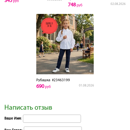
345
руб
748
02.08.2026
руб
Рубашка
#23463199
690
01.08.2026
руб
Написать отзыв
Ваше Имя: