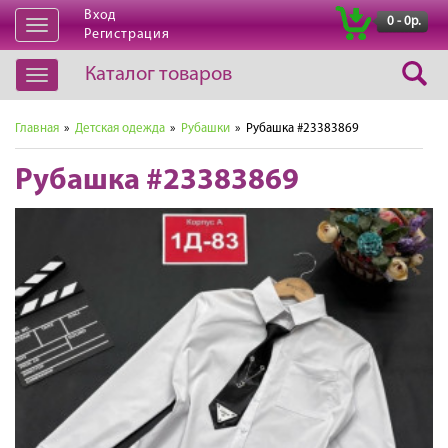
Вход
|
0 - 0р.
Открыть
Регистрация
навигацию
Каталог товаров
Открыть
навигацию
Главная
»
Детская одежда
»
Рубашки
» Рубашка #23383869
Рубашка #23383869