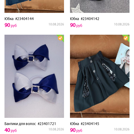
Юбка
#23404144
Юбка
#23404142
90
90
10.08.2026
10.08.2026
руб
руб
Бантики для волос
#23401721
Юбка
#23404145
40
90
10.08.2026
10.08.2026
руб
руб