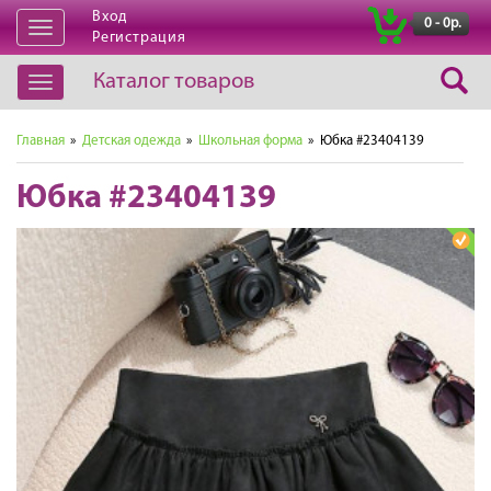
Вход
|
0 - 0р.
Открыть
Регистрация
навигацию
Каталог товаров
Открыть
навигацию
Главная
»
Детская одежда
»
Школьная форма
» Юбка #23404139
Юбка #23404139