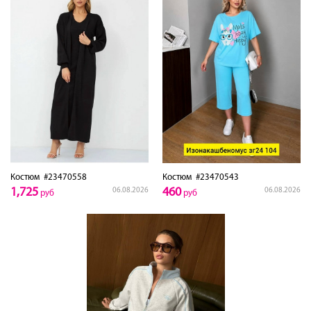
Костюм
#23470558
Костюм
#23470543
1,725
460
06.08.2026
06.08.2026
руб
руб