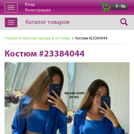
Вход
|
0 - 0р.
Открыть
Регистрация
навигацию
Каталог товаров
Открыть
навигацию
Главная
»
Женская одежда
»
Костюмы
» Костюм #23384044
Костюм #23384044