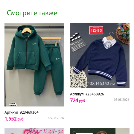
Смотрите также
Артикул
#23468926
724
05.08.2026
руб
Артикул
#23469304
1,552
05.08.2026
руб