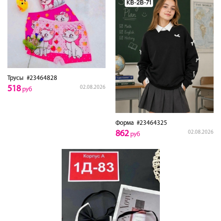
Трусы
#23464828
518
02.08.2026
руб
Форма
#23464325
862
02.08.2026
руб