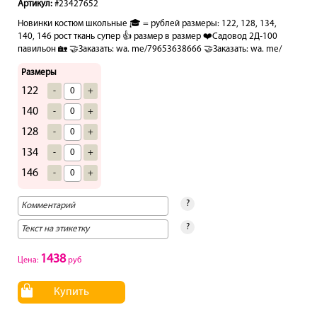
Артикул:
#23427652
Новинки костюм школьные 🎓 = рублей размеры: 122, 128, 134,
140, 146 рост ткань супер 👍 размер в размер ❤️Садовод 2Д-100
павильон 🏡 🤝Заказать: wa. me/79653638666 🤝Заказать: wa. me/
Размеры
122
-
+
140
-
+
128
-
+
134
-
+
146
-
+
?
?
1438
Цена:
руб
Купить