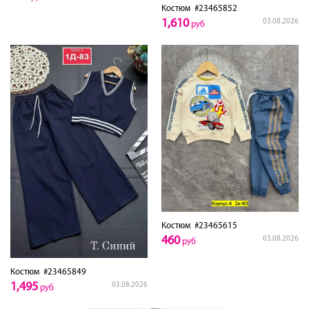
Костюм
#23465852
1,610
03.08.2026
руб
Костюм
#23465615
460
03.08.2026
руб
Костюм
#23465849
1,495
03.08.2026
руб