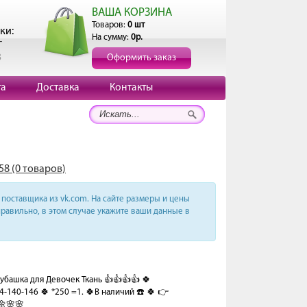
ВАША КОРЗИНА
Товаров:
0 шт
ки:
На сумму:
0р.
г
3
Оформить заказ
та
Доставка
Контакты
58 (0 товаров)
поставщика из vk.com. На сайте размеры и цены
равильно, в этом случае укажите ваши данные в
башка для Девочек Ткань 👍👍👍👍 🍀
-140-146 🍀 *250 =1. 🍀В наличий ☎️ 🍀 👉
🌼🌸🌸