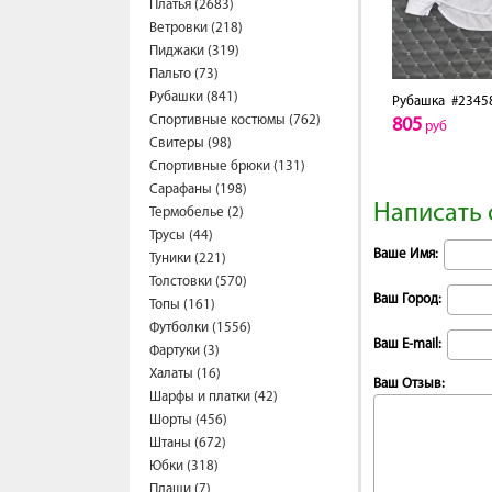
Платья (2683)
Ветровки (218)
Пиджаки (319)
Пальто (73)
Рубашки (841)
Рубашка
#2345
Спортивные костюмы (762)
805
руб
Свитеры (98)
Спортивные брюки (131)
Сарафаны (198)
Написать 
Термобелье (2)
Трусы (44)
Ваше Имя:
Туники (221)
Толстовки (570)
Ваш Город:
Топы (161)
Футболки (1556)
Ваш E-mail:
Фартуки (3)
Халаты (16)
Ваш Отзыв:
Шарфы и платки (42)
Шорты (456)
Штаны (672)
Юбки (318)
Плащи (7)