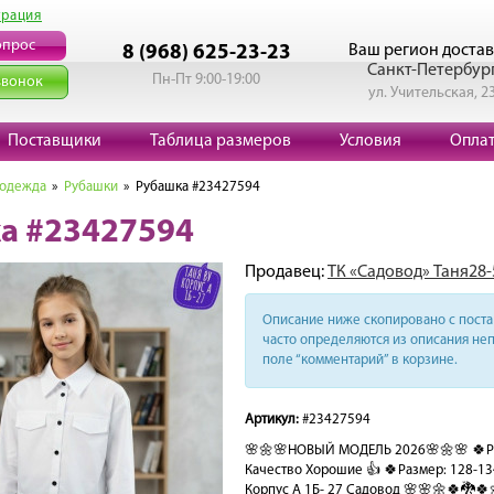
трация
опрос
Ваш регион достав
8 (968) 625-23-23
Санкт-Петербур
Пн-Пт 9:00-19:00
звонок
ул. Учительская, 2
Поставщики
Таблица размеров
Условия
Опла
 одежда
»
Рубашки
» Рубашка #23427594
а #23427594
Продавец:
ТК «Садовод» Таня28-
Описание ниже скопировано с поста 
часто определяются из описания неп
поле “комментарий” в корзине.
Артикул:
#23427594
🌸🌼🌸НОВЫЙ МОДЕЛЬ 2026🌸🌼🌸 🍀Ру
Качество Хорошие 👍 🍀Размер: 128-134
Корпус А 1Б- 27 Садовод 🌸🌸🌼🍀🐉🍀