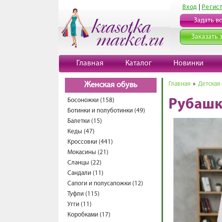
Вход
|
Регис
Задать в
Заказать 
Главная
Каталог
Новинки
Главная
»
Детская
Женская обувь
Босоножки (158)
Рубашк
Ботинки и полуботинки (49)
Балетки (15)
Кеды (47)
Кроссовки (441)
Мокасины (21)
Сланцы (22)
Сандали (11)
Сапоги и полусапожки (12)
Туфли (115)
Угги (11)
Коробками (17)