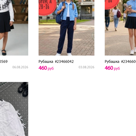
0569
Рубашка
#23466042
Рубашка
#234660
460
460
06.08.2026
03.08.2026
руб
руб