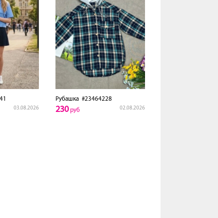
41
Рубашка
#23464228
230
03.08.2026
02.08.2026
руб